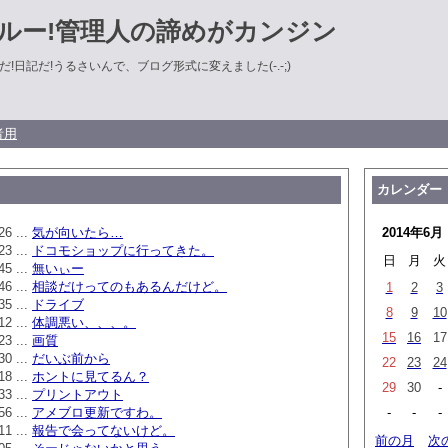
ルー!管理人の諦めがカンジン
!日記だ!うるさいんで、ブログ形式に変えました(-.-;)
者用
カレンダー
26 ...
気が向いたら…
2014年6月
23 ...
ドコモショップに行ってきた。
日
月
火
45 ...
無いぃー
46 ...
相談だけってのもあるんだけど。
1
2
3
35 ...
ドライブ
8
9
10
12 ...
体調悪い、、、。
15
16
17
23 ...
画質
30 ...
だいぶ前から
22
23
24
18 ...
ホントに見てるん？
29
30
-
33 ...
プリントアウト
56 ...
アメブロ更新ですわ。
-
-
-
11 ...
報告で会ってないけど。
前の月
次