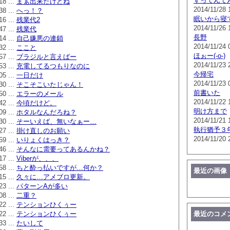
すってんて
18 ...
まぁ出来たけどね
2014/11/28 
38 ...
へっ！？
眠いから寝
16 ...
残業代2
2014/11/26 
47 ...
残業代
長野
14 ...
自己嫌悪の連鎖
2014/11/24 
32 ...
ここと
ほぉー(-o-)
57 ...
ブラジルと言えばー
2014/11/23 
53 ...
充電してるつもりなのに
今帰宅
05 ...
一日だけ
2014/11/23 
30 ...
そこそこいたじゃん！
前書いた
50 ...
エラーのメール
2014/11/22 
42 ...
今頃だけど。
明け方まで
09 ...
ホタルなんだろね？
2014/11/21 
30 ...
そーいえば、無いなぁー…
執行猶予３
27 ...
掛け直しのお願い
2014/11/20 
59 ...
いりょくはっき？
46 ...
そんなに需要ってあるんかね？
17 ...
Viberが、、、
58 ...
ちと酔っ払いですが…何か？
最近の画像
15 ...
久々に…アメブロ更新。
23 ...
パターンAが多い
08 ...
二重？
22 ...
テンションひくぅー
22 ...
テンションひくぅー
最近のコメ
33 ...
たいして