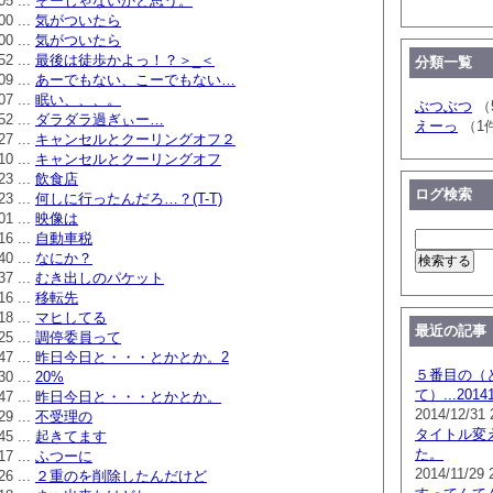
05 ...
そーじゃないかと思う。
00 ...
気がついたら
00 ...
気がついたら
52 ...
最後は徒歩かよっ！？＞_＜
分類一覧
09 ...
あーでもない、こーでもない…
07 ...
眠い、、、。
ぶつぶつ
（
52 ...
ダラダラ過ぎぃー…
えーっ
（1
27 ...
キャンセルとクーリングオフ２
10 ...
キャンセルとクーリングオフ
23 ...
飲食店
ログ検索
23 ...
何しに行ったんだろ…？(T-T)
01 ...
映像は
16 ...
自動車税
40 ...
なにか？
37 ...
むき出しのパケット
16 ...
移転先
18 ...
マヒしてる
最近の記事
25 ...
調停委員って
47 ...
昨日今日と・・・とかとか。2
５番目の（
30 ...
20%
て）...201
47 ...
昨日今日と・・・とかとか。
2014/12/31 
29 ...
不受理の
タイトル変
45 ...
起きてます
た。
17 ...
ふつーに
2014/11/29 
26 ...
２重のを削除したんだけど