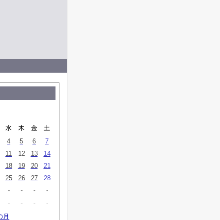
水
木
金
土
4
5
6
7
11
12
13
14
18
19
20
21
25
26
27
28
-
-
-
-
-
-
-
-
の月