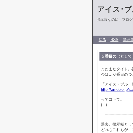
アイス･ブ
掲示板なのに、ブログだ
戻る
RSS
管理
５番目の（として）.
またまたタイトル
今は…６番目のつ
「アイス・ブルー!
http://ameblo.jp/ice
ってコトで。
(-.-)
-------------------------
過去、掲示板とし
どれもこれもが、