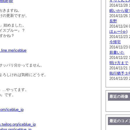
すってんて
eblue-jp/
2014/11/28 
おきますね。
眠いから寝
けの更新ですが。
2014/11/26 
長野
＠」始めました。
2014/11/24 
イスブルー』？
ほぉー(-o-)
？ですかね？
2014/11/23 
今帰宅
2014/11/23 
.line.me/iceblue
前書いた
2014/11/22 
明け方まで
サッパリ分かってません。
2014/11/21 
執行猶予３
よろしければ気軽にどうぞ。
2014/11/20 
er」…やってます。
_jp』です。
最近の画像
.com/iceblue_jp
最近のコメ
m.twilog.org/iceblue_jp
twilog.org/iceblue_jp