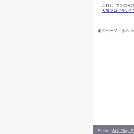
これ↓、ウチの依
人気ブログランキ
前のページ
次のペ
Script :
Web Diary Pr