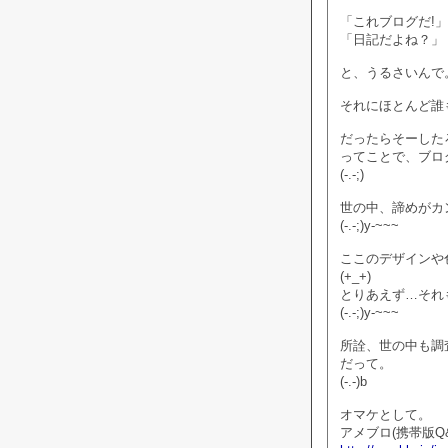
「これブログだ!」
「日記だよね？」
と、うるさいんで
それにほとんど誰
だったらそーした
ってことで、ブロ
(-.-;)
世の中、諦めがカ
(-.-;)y-~~~
ここのデザインや
(+_+)
とりあえず…それ
(-.-;)y-~~~
所詮、世の中も調
だって。
(-.-)b
オマケとして。
アメブロ(携帯版Q