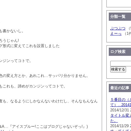
分類一覧
。
ぶつぶつ
（
も書かないし。
えーっ
（1
ろうじゃん!
グ形式に変えてこれを設置しました
ログ検索
ンジンってコトで。
色の変え方とか、あれこれ…サッパリ分かりません。
もこれも、諦めがカンジンってコトで。
最近の記事
５番目の（
査も、なるようにしかなんないわけだし、そんなもんなん
て）...201
2014/12/31 
タイトル変
た。
2014/11/29 
&A…『アイスブルー!ここはブログじゃないぞっ!』)