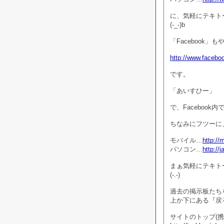
に、気軽にテキト
(-_-)b
「Facebook」
http://www.facebo
です。
「あいすひー」
で、Faceboo
ちなみにフツーに、
モバイル…
http:/
パソコン…
http://
まぁ気軽にテキト
(-.-)
過去の掲示板たち
上か下にある『戻
サイトのトップ(