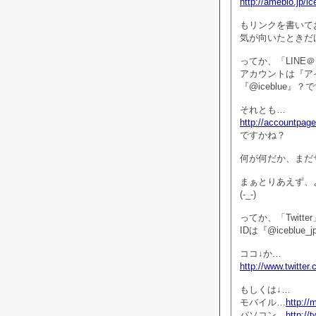
http://ameblo.jp/ic
もリンクを書いて
気が向いたときだ
ってか、「LINE
アカウントは『ア
『@iceblue』
それとも…
http://accountpage
ですかね？
何が何だか、まだ
まぁとりあえず、
(-_-)
ってか、「Twitt
IDは『@iceblue
ココ↓か…
http://www.twitter
もしくは↓…
モバイル…
http://
パソコン…
http://