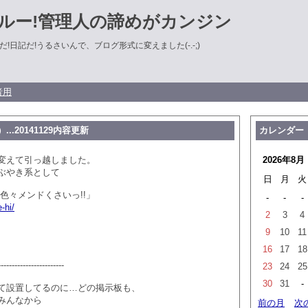
ルー!管理人の諦めがカンジン
!日記だ!うるさいんで、ブログ形式に変えました(-.-;)
者用
..20141129内容更新
カレンダー
変えて引っ越しました。
2026年8月
ぶやき系として
日
月
火
色々メンドくさいっ!!」
-
-
-
-hi/
2
3
4
9
10
11
16
17
18
----------------------
23
24
25
30
31
-
て設置してるのに…どの掲示板も、
みんなから
前の月
次