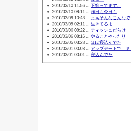
2010/03/10 11:56 ...
下痢ってます。
2010/03/10 09:11 ...
昨日も今日も
2010/03/09 10:43 ...
まぁそんなこんなで
2010/03/09 02:11 ...
生きてるよ
2010/03/06 08:22 ...
ティッシュだらけ
2010/03/06 08:16 ...
やることやったり
2010/03/05 03:23 ...
ほぼ寝込んでた
2010/03/01 00:03 ...
アップデートで、ま
2010/03/01 00:01 ...
寝込んでた