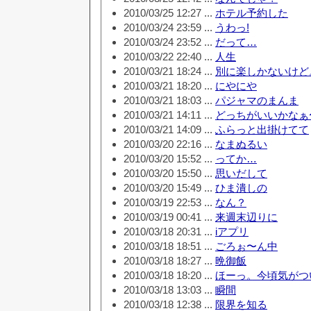
2010/03/25 12:27 ...
ホテル予約した
2010/03/24 23:59 ...
うわっ!
2010/03/24 23:52 ...
だって…
2010/03/22 22:40 ...
人生
2010/03/21 18:24 ...
別に楽しかないけど
2010/03/21 18:20 ...
にやにや
2010/03/21 18:03 ...
パジャマのまんま
2010/03/21 14:11 ...
どっちがいいかなぁ
2010/03/21 14:09 ...
ふらっと出掛けてて
2010/03/20 22:16 ...
なまぬるい
2010/03/20 15:52 ...
ってか…
2010/03/20 15:50 ...
思いだして
2010/03/20 15:49 ...
ひま潰しの
2010/03/19 22:53 ...
なん？
2010/03/19 00:41 ...
来週末辺りに
2010/03/18 20:31 ...
iアプリ
2010/03/18 18:51 ...
ごろぉ〜ん中
2010/03/18 18:27 ...
晩御飯
2010/03/18 18:20 ...
ほーっ。今頃気がつ
2010/03/18 13:03 ...
瞬間
2010/03/18 12:38 ...
限界を知る