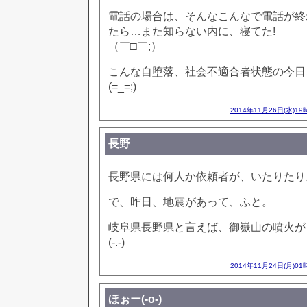
電話の場合は、そんなこんなで電話が終
たら…また知らない内に、寝てた!
（￣□￣;）
こんな自堕落、社会不適合者状態の今日
(=_=;)
2014年11月26日(水)19
長野
長野県には何人か依頼者が、いたりたり
で、昨日、地震があって、ふと。
岐阜県長野県と言えば、御嶽山の噴火が
(-.-)
2014年11月24日(月)01
ほぉー(-o-)