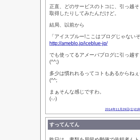
正直、どのサービスのトコに、引っ越そ
取得したりしてみたんだけど。
結局、以前から
「アイスブルー!ここはブログじゃないぞ
http://ameblo.jp/iceblue-jp/
でも使ってるアメーバブログに引っ越す
(^^;)
多少は慣れれるってコトもあるからねぇ
(^^;
まぁそんな感じですわ。
(-.-)
2014年11月29日(土)21
すってんてん
昨日は、書類を局留め郵便で依頼者んト