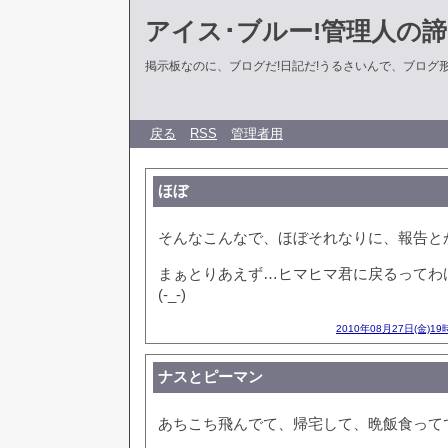
アイス･ブルー!管理人の
掲示板なのに、ブログだ!日記だ!うるさいんで、ブログ形式に
戻る
RSS
管理者用
ほぼ
そんなこんなで、ほぼそれなりに、報告と
まぁとりあえず…ヒマヒマ君に戻るってわ
(-_-)
2010年08月27日(金)19
ナスとピーマン
あちこち飛んでて、帰宅して、晩飯食って