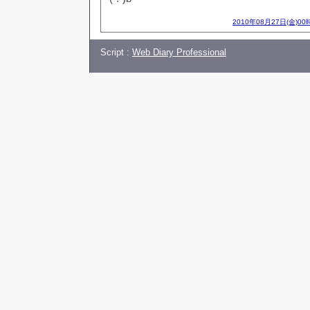
2010年08月27日(金)00
Script :
Web Diary Professional