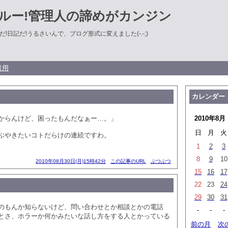
ルー!管理人の諦めがカンジン
!日記だ!うるさいんで、ブログ形式に変えました(-.-;)
者用
カレンダー
からんけど、困ったもんだなぁー…。」
2010年8月
日
月
火
ぶやきたいコトだらけの連続ですわ。
1
2
3
8
9
10
2010年08月30日(月)15時42分
この記事のURL
ぶつぶつ
15
16
17
22
23
24
29
30
31
のもんか知らないけど、問い合わせとか相談とかの電話
-
-
-
とさ、ホラーか何かみたいな話し方をする人とかっている
前の月
次