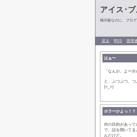
アイス･ブ
掲示板なのに、ブログだ
戻る
RSS
管理
はぁ〜
「なんか、よー分
と、ぶつぶつ、つ
(>_<)
ホラーかよっ！？
何の目的があって
で、話を聞いてる
んだけど。