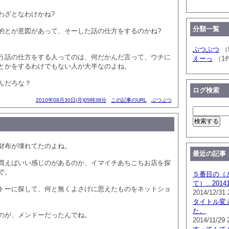
わざとなわけかね?
分類一覧
的とが意図があって、そーした話の仕方をするのかね?
ぶつぶつ
（
う話の仕方をする人ってのは、何だかんだ言って、ウチに
えーっ
（1
とかをするわけでもない人が大半なのよね。
んだろな？
ログ検索
2010年08月30日(月)05時38分
この記事のURL
ぶつぶつ
財布が壊れてたのよね。
最近の記事
買えばいい感じのがあるのか、イマイチあちこちお店を探
で。
５番目の（
て）...201
トーに探して、何と無くよさげに思えたものをネットショ
2014/12/31 
タイトル変
た。
のが、メンドーだったんでね。
2014/11/29 