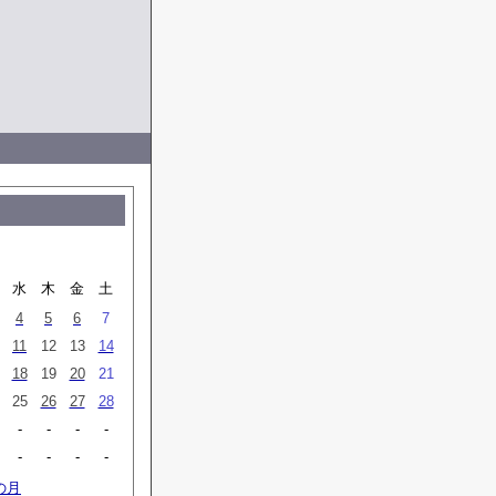
水
木
金
土
4
5
6
7
11
12
13
14
18
19
20
21
25
26
27
28
-
-
-
-
-
-
-
-
の月