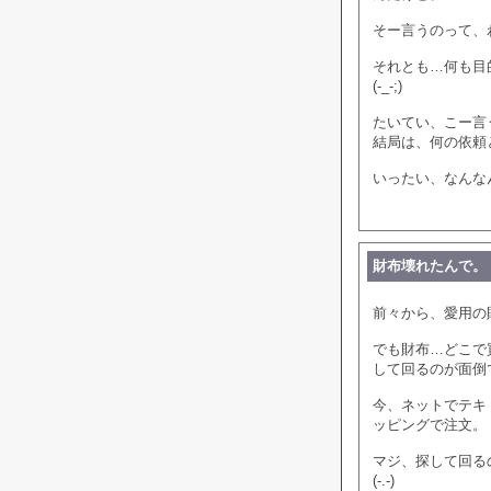
そー言うのって、
それとも…何も目
(-_-;)
たいてい、こー言
結局は、何の依頼
いったい、なんな
財布壊れたんで。
前々から、愛用の
でも財布…どこで
して回るのが面倒
今、ネットでテキ
ッピングで注文。
マジ、探して回る
(-.-)