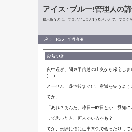
アイス･ブルー!管理人の
掲示板なのに、ブログだ!日記だ!うるさいんで、ブログ形式に
戻る
RSS
管理者用
おちつき
夜中過ぎ、関東甲信越の山奥から帰宅しま
(-_-)
とーぜん、帰宅後すぐに、意識を失うよう
てか。
「あれ？あんた、昨日一昨日とか、愛知にい
って思った人、何人かいるかも？
てか、実際に僕に仕事関係で会ったりして