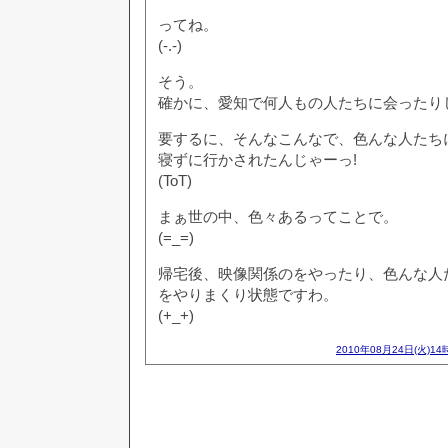
ってね。
(-.-)
そう。
確かに、愛知で何人もの人たちに会ったり
要するに、そんなこんなで、色んな人たち
寝ずに行かされたんじゃーっ!
(ToT)
まぁ世の中、色々あるってことで。
(=_=)
帰宅後、映像関係のをやったり、色んな人
をやりまくり状態ですわ。
(+_+)
2010年08月24日(火)14