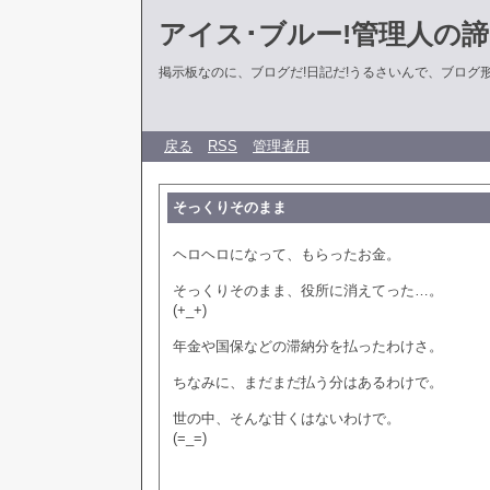
アイス･ブルー!管理人の
掲示板なのに、ブログだ!日記だ!うるさいんで、ブログ形式に
戻る
RSS
管理者用
そっくりそのまま
ヘロヘロになって、もらったお金。
そっくりそのまま、役所に消えてった…。
(+_+)
年金や国保などの滞納分を払ったわけさ。
ちなみに、まだまだ払う分はあるわけで。
世の中、そんな甘くはないわけで。
(=_=)