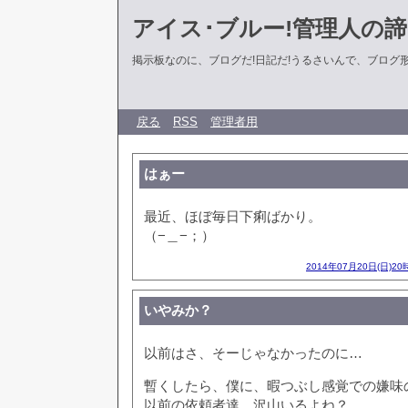
アイス･ブルー!管理人の
掲示板なのに、ブログだ!日記だ!うるさいんで、ブログ形式に
戻る
RSS
管理者用
はぁー
最近、ほぼ毎日下痢ばかり。
（−＿−；）
2014年07月20日(日)20
いやみか？
以前はさ、そーじゃなかったのに…
暫くしたら、僕に、暇つぶし感覚での嫌味
以前の依頼者達、沢山いるよね？