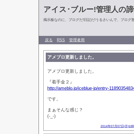
アイス･ブルー!管理人の
掲示板なのに、ブログだ!日記だ!うるさいんで、ブログ形式に
戻る
RSS
管理者用
アメブロ更新しました。
アメブロ更新しました。
『着手金２』
http://ameblo.jp/iceblue-jp/entry-1189035483
です。
まぁそんな感じ？
(-_-)
2014年07月07日(月)16