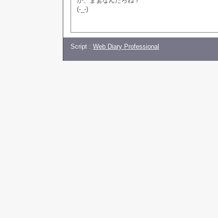
が、まぁなんだろね？
(-_-)
Script :
Web Diary Professional