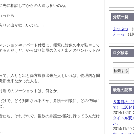
に先に相談してからの人達も多いのね。
行ったら、
分類一覧
入りと出が欲しいよね。」
ぶつぶつ
（
えーっ
（1
マンションやアパート付近に、頻繁に対象の車が駐車して
てるんだけど、やっぱり部屋の入りと出とのワンセットが
ログ検索
。
って、入りと出と両方撮影出来た人もいれば、物理的な問
撮影出来なかった人も。
最近の記事
付近でのツーショットは、何とか。
だけで、どう判断されるのか、弁護士相談に、どの依頼に
５番目の（
ど。
て）...201
2014/12/31 
者たち、それぞれで、複数の弁護士相談に行ってるんだけ
タイトル変
た。
2014/11/29 
…