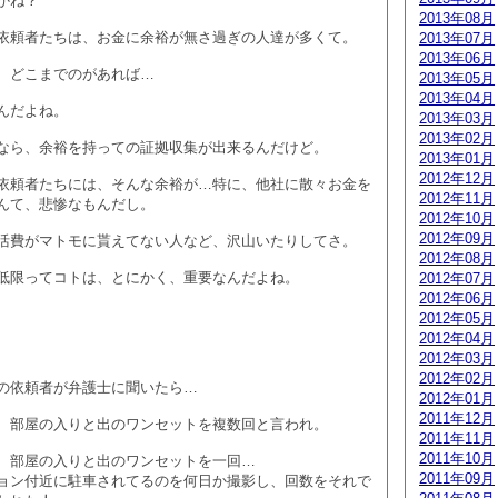
かね？
2013年08月
依頼者たちは、お金に余裕が無さ過ぎの人達が多くて。
2013年07月
2013年06月
、どこまでのがあれば…
2013年05月
2013年04月
んだよね。
2013年03月
2013年02月
なら、余裕を持っての証拠収集が出来るんだけど。
2013年01月
2012年12月
依頼者たちには、そんな余裕が…特に、他社に散々お金を
2012年11月
んて、悲惨なもんだし。
2012年10月
2012年09月
活費がマトモに貰えてない人など、沢山いたりしてさ。
2012年08月
低限ってコトは、とにかく、重要なんだよね。
2012年07月
2012年06月
2012年05月
2012年04月
2012年03月
2012年02月
の依頼者が弁護士に聞いたら…
2012年01月
2011年12月
、部屋の入りと出のワンセットを複数回と言われ。
2011年11月
2011年10月
、部屋の入りと出のワンセットを一回…
2011年09月
ョン付近に駐車されてるのを何日か撮影し、回数をそれで