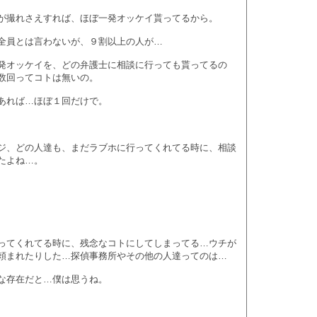
が撮れさえすれば、ほぼ一発オッケイ貰ってるから。
全員とは言わないが、９割以上の人が…
発オッケイを、どの弁護士に相談に行っても貰ってるの
数回ってコトは無いの。
あれば…ほぼ１回だけで。
ジ、どの人達も、まだラブホに行ってくれてる時に、相談
たよね…。
ってくれてる時に、残念なコトにしてしまってる…ウチが
頼まれたりした…探偵事務所やその他の人達ってのは…
な存在だと…僕は思うね。