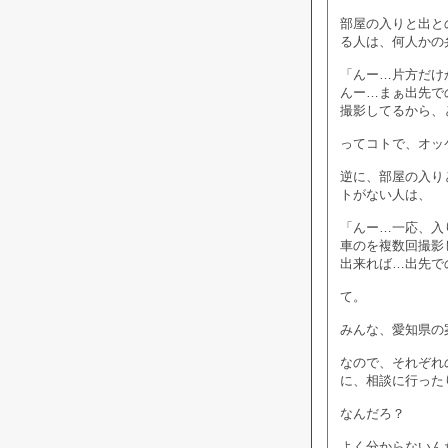
部屋の入りと出と
る人は、何人かの
「んー…片方だけ
んー…まぁ出先で
撮影してるから、
ってコトで、オッ
逆に、部屋の入り
トがない人は、
「んー…一応、入
車のを複数回撮影
出来れば…出先で
て。
みんな、愛知県の
なので、それぞれ
に、相談に行った
なんだろ？
よく分からないん