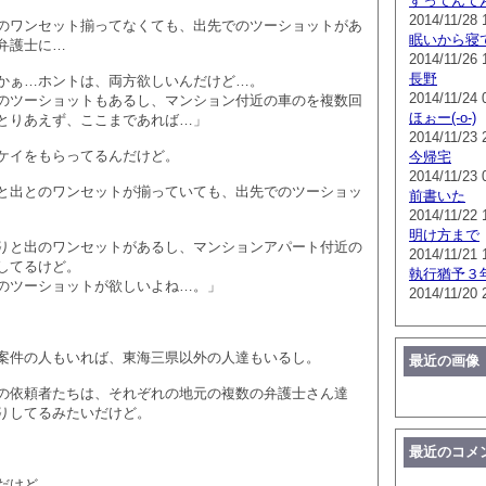
すってんて
2014/11/28 
のワンセット揃ってなくても、出先でのツーショットがあ
眠いから寝
弁護士に…
2014/11/26 
長野
かぁ…ホントは、両方欲しいんだけど…。
2014/11/24 
のツーショットもあるし、マンション付近の車のを複数回
ほぉー(-o-)
とりあえず、ここまであれば…」
2014/11/23 
ケイをもらってるんだけど。
今帰宅
2014/11/23 
と出とのワンセットが揃っていても、出先でのツーショッ
前書いた
2014/11/22 
明け方まで
りと出のワンセットがあるし、マンションアパート付近の
2014/11/21 
してるけど。
執行猶予３
のツーショットが欲しいよね…。」
2014/11/20 
案件の人もいれば、東海三県以外の人達もいるし。
最近の画像
の依頼者たちは、それぞれの地元の複数の弁護士さん達
りしてるみたいだけど。
最近のコメ
だけど…