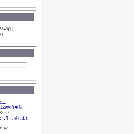
5849件）
件）
とし
41129内容更新
23:59
えて引っ越しまし
21:59