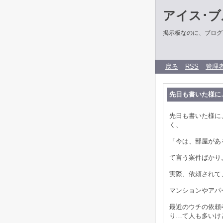
アイス･ブ
掲示板なのに、ブログだ
戻る
RSS
管理
先日も書いた様に
先日も書いた様に
く、
「今は、部屋があ
て言う案件ばかり
実際、依頼されて
マンションやアパ
最近のウチの依頼
り…て人も多いけ