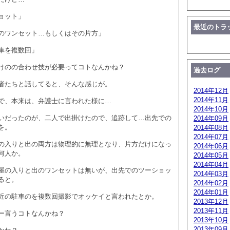
ョット」
最近のトラ
のワンセット…もしくはその片方」
車を複数回」
けのの合わせ技が必要ってコトなんかね？
過去ログ
者たちと話してると、そんな感じが。
2014年12月
2014年11月
で、本来は、弁護士に言われた様に…
2014年10月
いだったのが、二人で出掛けたので、追跡して…出先での
2014年09月
を。
2014年08月
2014年07月
の入りと出の両方は物理的に無理となり、片方だけになっ
2014年06月
何人か。
2014年05月
2014年04月
屋の入りと出のワンセットは無いが、出先でのツーショッ
2014年03月
ると。
2014年02月
2014年01月
近の駐車のを複数回撮影でオッケイと言われたとか。
2013年12月
2013年11月
ー言うコトなんかね？
2013年10月
2013年09月