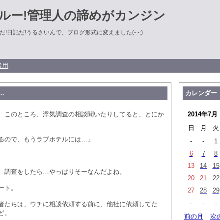
ルー!管理人の諦めがカンジン
!日記だ!うるさいんで、ブログ形式に変えました(-.-;)
者用
…
カレンダー
、このところ、浮気調査の相談聞いたりしてると、とにか
2014年7月
日
月
火
るので、もうラブホテルには…」
-
-
1
6
7
8
。
13
14
15
、調査をしたら…やっぱりそーなんだよね。
20
21
22
ート。
27
28
29
-
-
-
者たちは、ウチに相談依頼する前に、他社に依頼してた
ど。
前の月
次