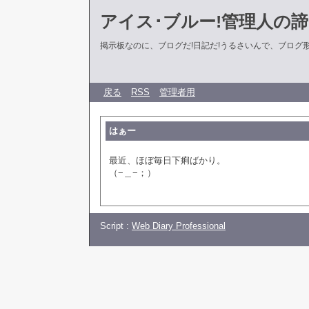
アイス･ブルー!管理人の
掲示板なのに、ブログだ!日記だ!うるさいんで、ブログ形式に
戻る
RSS
管理者用
はぁー
最近、ほぼ毎日下痢ばかり。
（−＿−；）
Script :
Web Diary Professional