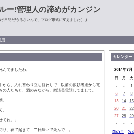
ルー!管理人の諦めがカンジン
!日記だ!うるさいんで、ブログ形式に変えました(-.-;)
者用
カレンダー
死んでましたわ。
2014年7月
日
月
火
中から、入れ替わり立ち替わりで、以前の依頼者達から電
-
-
1
ちの人たちと、酒のみながら、雑談長電話してまして。
6
7
8
朝。
13
14
15
20
21
22
て、
27
28
29
せてね。」
-
-
-
切り、寝て起きて…二日酔いで死んで…。
前の月
次