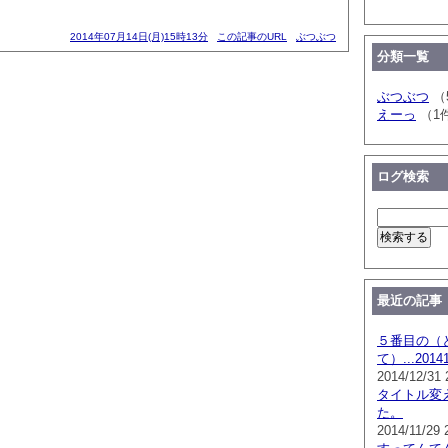
2014年07月14日(月)15時13分
この記事のURL
ぶつぶつ
分類一覧
ぶつぶつ
（
えーっ
（1
ログ検索
最近の記事
５番目の（
て）...201
2014/12/31 
タイトル変
た。
2014/11/29 