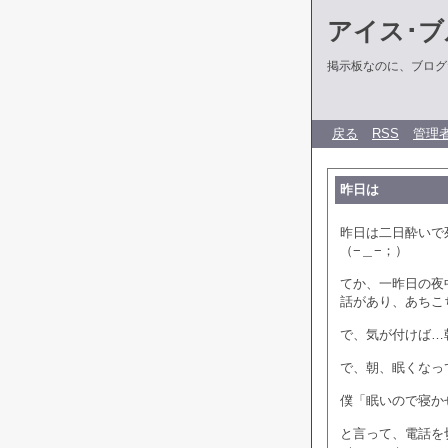
アイス･ブ
掲示板なのに、ブログだ
戻る
RSS
管理
昨日は
昨日は二日酔いで
（−＿−；）
てか、一昨日の夜
話があり、あちこ
で、気が付けば…
で、朝、眠くなっ
僕「眠いので寝か
と言って、電話を