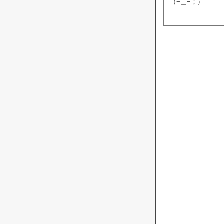
（−＿−；）