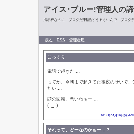
アイス･ブルー!管理人の
掲示板なのに、ブログだ!日記だ!うるさいんで、ブログ形式に
戻る
RSS
管理者用
こっくり
電話で起きた…。
ってか、今朝まで起きてた徹夜のせいで、
たい…。
頭の回転、悪いわぁー…。
(+_+)
2014年04月16日(水)20
それって、どーなのかぁー…？