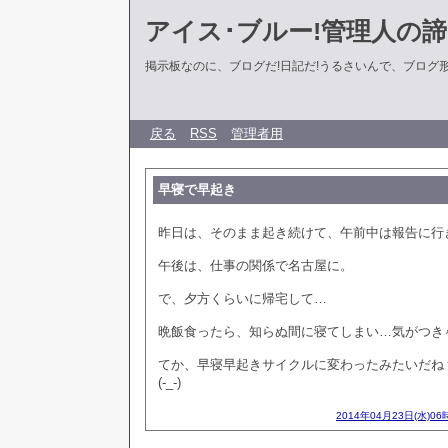
アイス･ブルー!管理人の
掲示板なのに、ブログだ!日記だ!うるさいんで、ブログ形式に
戻る
RSS
管理者用
早寝で早起き
昨日は、そのまま起き続けて、午前中は報告に行
午後は、仕事の関係で名古屋に。
で、夕方くらいに帰宅して…
晩飯食ったら、知らぬ間に寝てしまい…気がつき
てか、早寝早起きサイクルに変わったみたいだね
(-_-)
2014年04月23日(水)06