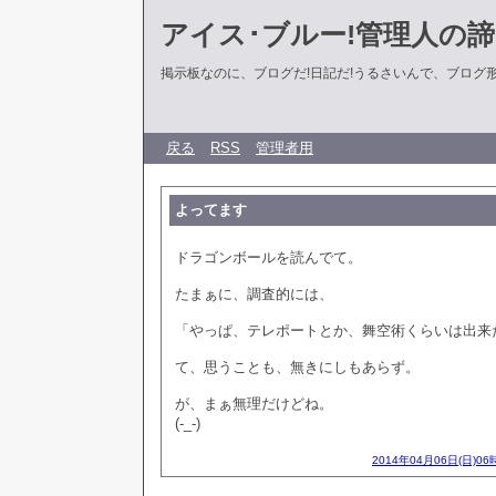
アイス･ブルー!管理人の
掲示板なのに、ブログだ!日記だ!うるさいんで、ブログ形式に
戻る
RSS
管理者用
よってます
ドラゴンボールを読んでて。
たまぁに、調査的には、
「やっぱ、テレポートとか、舞空術くらいは出来
て、思うことも、無きにしもあらず。
が、まぁ無理だけどね。
(-_-)
2014年04月06日(日)06