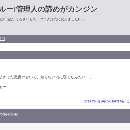
ルー!管理人の諦めがカンジン
!日記だ!うるさいんで、ブログ形式に変えました(-.-;)
者用
起きてた徹夜のせいで、知らない内に寝てたみたい…。
ぁー…。
2014年04月16日(水)20時17分
こ
ofessional