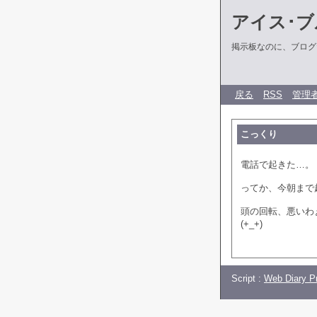
アイス･ブ
掲示板なのに、ブログだ
戻る
RSS
管理
こっくり
電話で起きた…。
ってか、今朝まで
頭の回転、悪いわ
(+_+)
Script :
Web Diary Pr