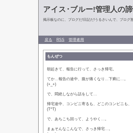
アイス･ブルー!管理人の
掲示板なのに、ブログだ!日記だ!うるさいんで、ブログ形式に
戻る
RSS
管理者用
もんぜつ
朝起きて、報告に行って、さっき帰宅。
てか…報告の途中、腹が痛くなり…下痢に…。
(+_+)
で、悶絶しながら話をして…
帰宅途中、コンビニ寄るも、どこのコンビニも、
(T^T)
で、あちこち回って、ようやく…。
まぁそんなこんなで、さっき帰宅…。