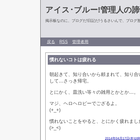
アイス･ブルー!管理人の
掲示板なのに、ブログだ!日記だ!うるさいんで、ブログ形式に
戻る
RSS
管理者用
慣れないコトは疲れる
朝起きて、知り合いから頼まれて、知り合
して…さっき帰宅。
とにかく、皿洗い等々の雑用とかとか…。
マジ、ヘロヘロピーでござるよ。
(+_+)
慣れないことをやると、とにかく疲れまし
(>_<)
2014年04月17日(木)16