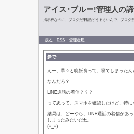
アイス･ブルー!管理人の
掲示板なのに、ブログだ!日記だ!うるさいんで、ブログ形式に
戻る
RSS
管理者用
夢で
えー、早々と晩飯食って、寝てしまったん
なんだろ？
LINE通話の着信？？？
って思って、スマホを確認したけど、特に
結局は、どーやら、LINE通話の着信があ
しまったみたいだね。
(=_=)