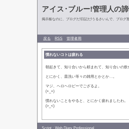
アイス･ブルー!管理人の
掲示板なのに、ブログだ!日記だ!うるさいんで、ブログ形式に
戻る
RSS
管理者用
慣れないコトは疲れる
朝起きて、知り合いから頼まれて、知り合いの飲
とにかく、皿洗い等々の雑用とかとか…。
マジ、ヘロヘロピーでござるよ。
(+_+)
慣れないことをやると、とにかく疲れましたわ。
(>_<)
Script :
Web Diary Professional