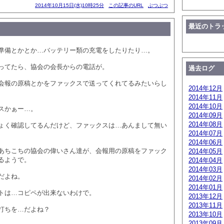
2014年10月15日(水)10時25分
この記事のURL
ぶつぶつ
最近のトラ
準備とかとか…バッテリー類の充電をしたりたり…。
ってたら、協会の会長からの電話が。
過去ログ
会報の原稿とかをファックスで送ってくれてるみたいらし
2014年12月
2014年11月
2014年10月
スかぁー…。
2014年09月
2014年08月
ょく確認してるんだけど、ファックスは…あんまして無い
2014年07月
2014年06月
あちこちの協会の偉いさん達が、会報用の原稿をファック
2014年05月
るようで。
2014年04月
2014年03月
だよね。
2014年02月
2014年01月
トは…コピペが出来ないわけで。
2013年12月
2013年11月
打ちを…だよね？
2013年10月
2013年09月