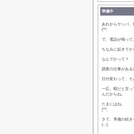
準備中
あれからヤッパ、
(^^;
で、電話が鳴って
ちなみに起きてか
なんでかって？
調査の仕事がある
日付変わって、そ
一応、暇だと言っ
んだからね。
たまにはね。
(^^;
さて、準備の続き
(-.-)