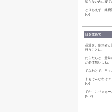
知らない内に寝て
とりあえず、経費
(-.-)
日を改めて
昼過ぎ、依頼者と
行うことに。
たらだらと、意味
が勿体無いしね。
てなわけで、早々
まぁそんなわけで
(-.-)
てか、こりゃぁー
(>_<)