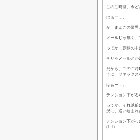
このご時世、今ど
はぁー…。
が、まぁこの業界
メールじゃ無く、
ってか…原稿の中
そりゃメールとか
だから、このご時
うに、ファックス
はぁー…。
テンション下がる
ってか、それ以前
況に、追い込まれ
テンション下がっ
(T-T)