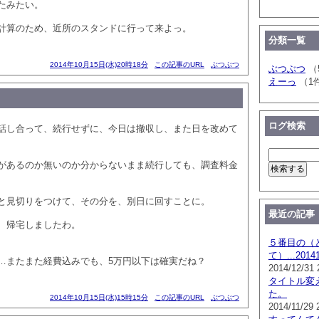
たみたい。
計算のため、近所のスタンドに行って来よっ。
分類一覧
2014年10月15日(水)20時18分
この記事のURL
ぶつぶつ
ぶつぶつ
（
えーっ
（1
ログ検索
話し合って、続行せずに、今日は撤収し、また日を改めて
があるのか無いのか分からないまま続行しても、調査料金
と見切りをつけて、その分を、別日に回すことに。
最近の記事
、帰宅しましたわ。
５番目の（
て）...201
…またまた経費込みでも、5万円以下は確実だね？
2014/12/31 
タイトル変
た。
2014年10月15日(水)15時15分
この記事のURL
ぶつぶつ
2014/11/29 