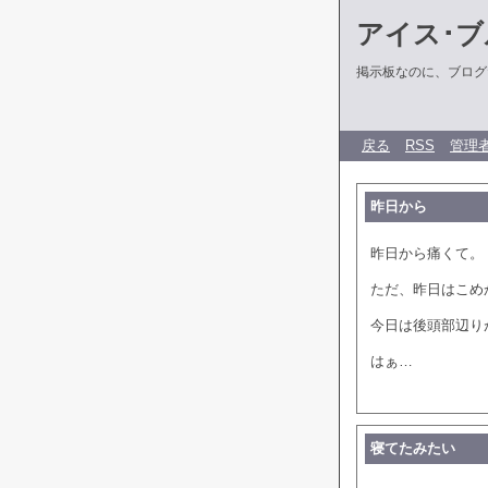
アイス･ブ
掲示板なのに、ブログだ
戻る
RSS
管理
昨日から
昨日から痛くて。
ただ、昨日はこめ
今日は後頭部辺り
はぁ…
寝てたみたい