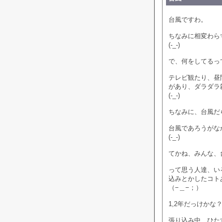
台風ですわ。
ちなみに相変わら
(-_-)
で、何をしてるっ
テレビ観たり、昼
があり、ダラダラ
(-_-)
ちなみに、台風だ
台風であろうがな
(-_-)
てかね、みんな、
って思う人達、い
込みとかしたコト
（−＿−；）
1,2年だっけかな
張り込み中、ひた