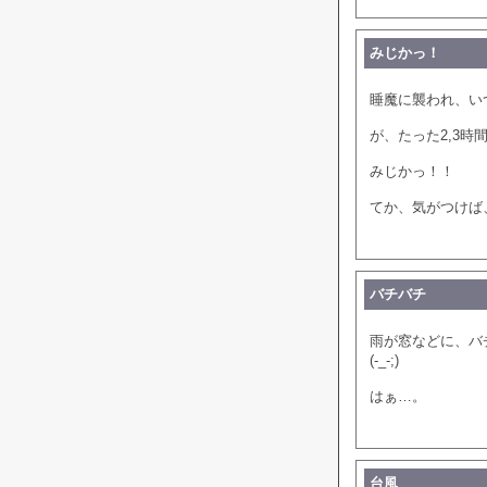
みじかっ！
睡魔に襲われ、い
が、たった2,3
みじかっ！！
てか、気がつけば
バチバチ
雨が窓などに、バ
(-_-;)
はぁ…。
台風