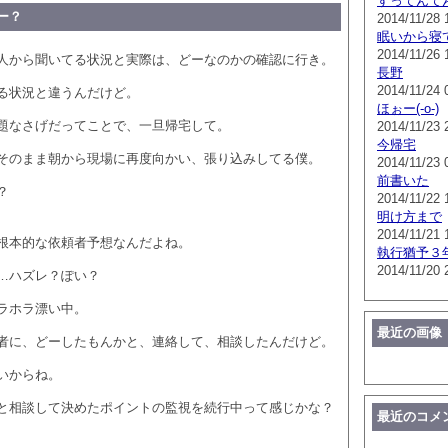
すってんて
ー？
2014/11/28 
眠いから寝
2014/11/26 
人から聞いてる状況と実際は、どーなのかの確認に行き。
長野
2014/11/24 
る状況と違うんだけど。
ほぉー(-o-)
題なさげだってことで、一旦帰宅して。
2014/11/23 
今帰宅
そのまま朝から現場に再度向かい、張り込みしてる僕。
2014/11/23 
前書いた
？
2014/11/22 
明け方まで
2014/11/21 
根本的な依頼者予想なんだよね。
執行猶予３
2014/11/20 
…ハズレ？ぽい？
ラホラ漂い中。
最近の画像
者に、どーしたもんかと、連絡して、相談したんだけど。
いからね。
と相談して決めたポイントの監視を続行中って感じかな？
最近のコメ