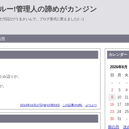
ルー!管理人の諦めがカンジン
!日記だ!うるさいんで、ブログ形式に変えました(-.-;)
者用
カレンダー
2026年8月
日
月
火
かみ辺りが。
-
-
-
が。
2
3
4
9
10
11
16
17
18
2014年10月17日(金)21時53分
この記事のURL
ぶつぶつ
23
24
25
30
31
-
前の月
次