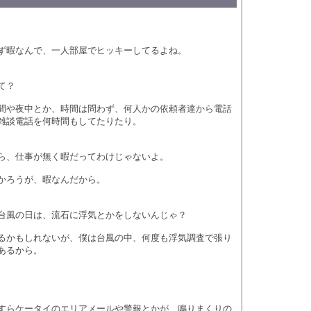
ず暇なんで、一人部屋でヒッキーしてるよね。
て？
間や夜中とか、時間は問わず、何人かの依頼者達から電話
雑談電話を何時間もしてたりたり。
ら、仕事が無く暇だってわけじゃないよ。
かろうが、暇なんだから。
台風の日は、流石に浮気とかをしないんじゃ？
るかもしれないが、僕は台風の中、何度も浮気調査で張り
あるから。
？
すらケータイのエリアメールや警報とかが、鳴りまくりの