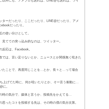
こ以外にも、アメブロもあれば、LINE@もあれば、ツイ
ッターだったり、ここだったり、LINE@だったり、アメ
ebookだったり。
近の使い分けとして。
、見てての突っ込み的なのは、ツイッター。
反応は、Facebook。
数では、言い足りないとか、ニュースとか関係無く呟きた
いたことで、再度同じことを…とか、長々と…って場合
を立ち上げてた時に、何か呟いたりとか、そー言う衝動に…
E@に。
の時の気分で、媒体と言うか、投稿先をかえてる…
の思ったコトを投稿する先は、その時の僕の気分次第。