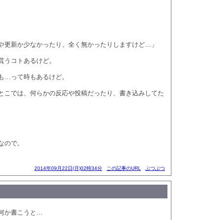
や更新か少なかったり、全く無かったりしますけど…」
貰うコトあるけど。
も…って時もあるけど。
とこでは、何らかの反応や投稿だったり、書き込みしてた
。
なので。
2014年09月22日(月)02時34分
この記事のURL
ぶつぶつ
何か書こうと…