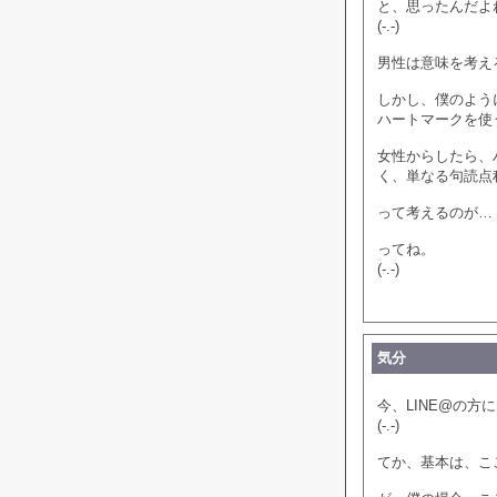
と、思ったんだよ
(-.-)
男性は意味を考え
しかし、僕のよう
ハートマークを使
女性からしたら、
く、単なる句読点
って考えるのが…
ってね。
(-.-)
気分
今、LINE@の
(-.-)
てか、基本は、こ