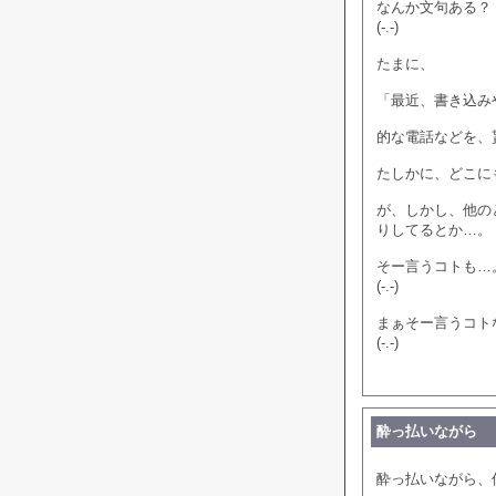
なんか文句ある？
(-.-)
たまに、
「最近、書き込み
的な電話などを、
たしかに、どこに
が、しかし、他の
りしてるとか…。
そー言うコトも…
(-.-)
まぁそー言うコト
(-.-)
酔っ払いながら
酔っ払いながら、