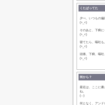
くたばってた
夕べ、いつもの偏
(>_<)
そのあと、下痢に
(>_<)
寝てたら、嘔吐も
(>_<)
頭痛、下痢、嘔吐
(>_<)
何から？
最近は、ここに書
ね。
(-.-)
何となく、アンド