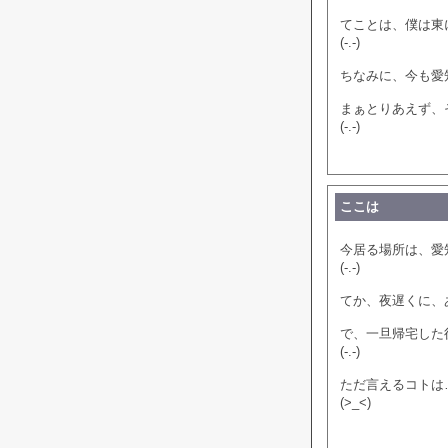
てことは、僕は東
(-.-)
ちなみに、今も愛
まぁとりあえず、
(-.-)
ここは
今居る場所は、愛
(-.-)
てか、夜遅くに、
で、一旦帰宅した
(-.-)
ただ言えるコトは
(>_<)