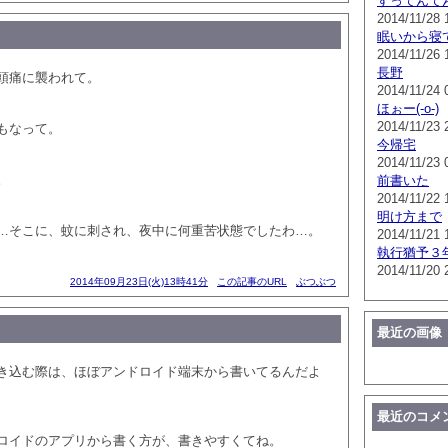
すってんて
2014/11/28 
眠いから寝
2014/11/26 
長野
頭痛に襲われて。
2014/11/24 
ほぉー(-o-)
2014/11/23 
もなって。
今帰宅
2014/11/23 
。
前書いた
2014/11/22 
明け方まで
…そこに、蚊に刺され、夜中に何重苦状態でしたわ…。
2014/11/21 
執行猶予３
2014/11/20 
2014年09月23日(火)13時41分
この記事のURL
ぶつぶつ
最近の画像
き込む際は、ほぼアンドロイド端末から書いてるんだよ
最近のコメ
ロイドのアプリから書く方が、書きやすくてね。