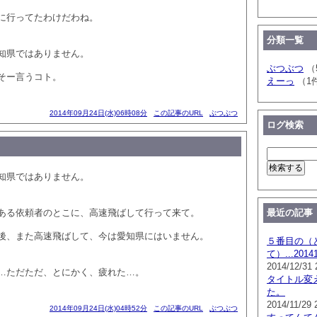
に行ってたわけだわね。
分類一覧
知県ではありません。
ぶつぶつ
（
そー言うコト。
えーっ
（1
2014年09月24日(水)06時08分
この記事のURL
ぶつぶつ
ログ検索
知県ではありません。
ある依頼者のとこに、高速飛ばして行って来て。
最近の記事
後、また高速飛ばして、今は愛知県にはいません。
５番目の（
て）...201
2014/12/31 
…ただただ、とにかく、疲れた…。
タイトル変
た。
2014/11/29 
2014年09月24日(水)04時52分
この記事のURL
ぶつぶつ