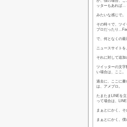
が、僕の場合、こ
ッターもあれば…
みたいな感じで。
その時々で、ツイ
ブロだったり…Fac
で、何となくの最
ニュースサイトを
それに対して追加の
ツイッターの文字
い場合は、ここ。
過去に、ここに書
は、アメブロ。
たまたまLINE
って場合は、LIN
まぁとにかく、そ
まぁとにかく、僕