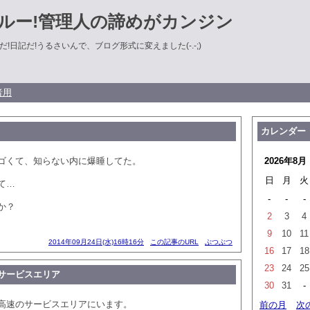
ルー!管理人の諦めがカンジン
!日記だ!うるさいんで、ブログ形式に変えました(-.-;)
者用
カレンダー
ゴくて、知らない内に爆睡してた。
2026年8月
日
月
火
て…
-
-
-
か？
2
3
4
9
10
11
2014年09月24日(水)16時16分
この記事のURL
ぶつぶつ
16
17
18
23
24
25
サービスエリア
30
31
-
高速のサービスエリアにいます。
前の月
次