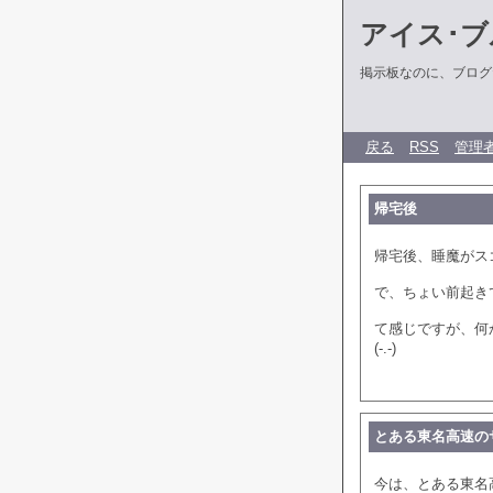
アイス･ブ
掲示板なのに、ブログだ
戻る
RSS
管理
帰宅後
帰宅後、睡魔がス
で、ちょい前起き
て感じですが、何
(-.-)
とある東名高速の
今は、とある東名