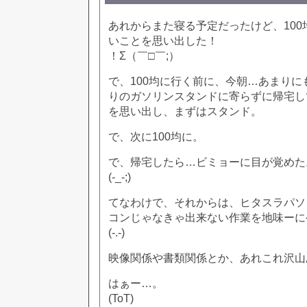
あれからまた寝る予定だったけど、10
いことを思い出した！
！Σ（￣□￣;）
で、100均に行く前に、今朝…あまり
りのガソリンスタンドに寄らずに帰宅し
を思い出し、まずはスタンド。
で、次に100均に。
で、帰宅したら…ビミョーに目が覚めた
(-_-;)
てなわけで、それからは、ヒタスラパソ
コンじゃなきゃ出来ない作業を地味ーに
(-.-)
映像関係や書類関係とか、あれこれ沢山
はぁー…。
(ToT)