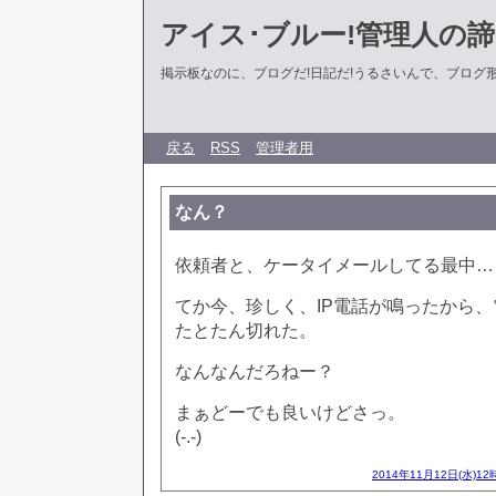
アイス･ブルー!管理人の
掲示板なのに、ブログだ!日記だ!うるさいんで、ブログ形式に
戻る
RSS
管理者用
なん？
依頼者と、ケータイメールしてる最中…
てか今、珍しく、IP電話が鳴ったから
たとたん切れた。
なんなんだろねー？
まぁどーでも良いけどさっ。
(-.-)
2014年11月12日(水)12