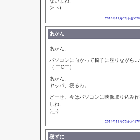
ないよね。
(>_<)
2014年11月07日(金)02
あかん
あかん。
パソコンに向かって椅子に座りながら…
（;￣O￣）
あかん。
ヤッパ、寝るわ。
どーせ、今はパソコンに映像取り込み作
しね。
(-_-)
2014年11月05日(水)17
寝ずに