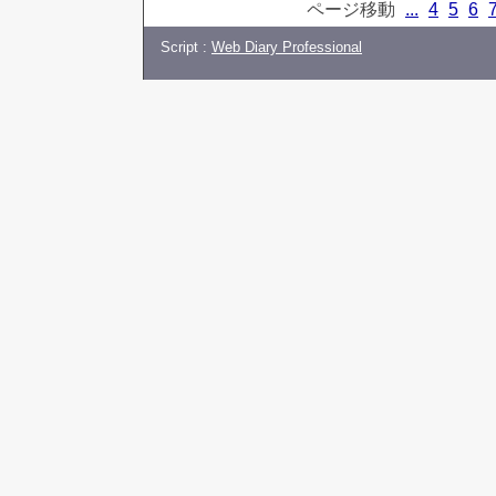
ページ移動
...
4
5
6
Script :
Web Diary Professional