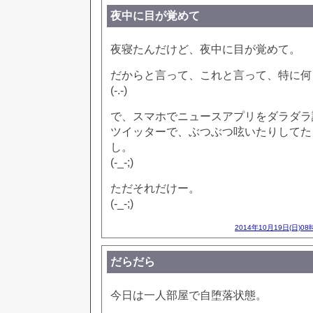
夜中に目が覚めて
夜寝たんだけど、夜中に目が覚めて。
だからと言って、これと言って、特に何
(-.-)
で、スマホでニュースアプリをダラダラ
ツイッターで、ぶつぶつ呟いたりしてた
し。
(-_-;)
ただそれだけー。
(-_-;)
2014年10月19日(日)08
だらだら
今日は一人部屋で自堕落状態。