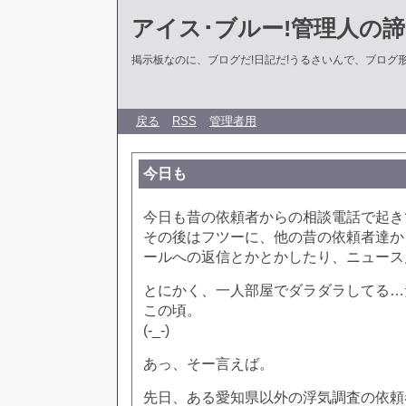
アイス･ブルー!管理人の
掲示板なのに、ブログだ!日記だ!うるさいんで、ブログ形式に
戻る
RSS
管理者用
今日も
今日も昔の依頼者からの相談電話で起き
その後はフツーに、他の昔の依頼者達か
ールへの返信とかとかしたり、ニュース
とにかく、一人部屋でダラダラしてる…
この頃。
(-_-)
あっ、そー言えば。
先日、ある愛知県以外の浮気調査の依頼