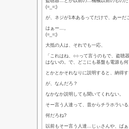
盗聴器…とか以前の…機械以前のものだ
(=_=;)
が、ネジが1本あるってだけで、あーだ
はぁー…。
(=_=;)
大抵の人は、それでも一応、
「これはね、○○って言うのもで、盗聴
はないの。で、どこにも基盤も電源も何
とかとかそれなりに説明すると、納得す
が、なんだろ？
なかなか説明しても聞いてくれない。
そー言う人達って、昔からチラホラいる
何だろね?
以前もそー言う人達…じぃさんや、ばぁ