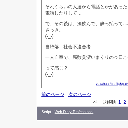
それぐらいの人達から電話とかがあった
電話したりして…
で、その後は、酒飲んで、酔っ払って…
さっき。
(-_-)
自堕落、社会不適合者…
一人自室で、腐敗臭漂いまくりの今日こ
って感じ？
(-_-)
2014年11月13日(木)14
前のページ
次のページ
ページ移動
1
2
Script :
Web Diary Professional