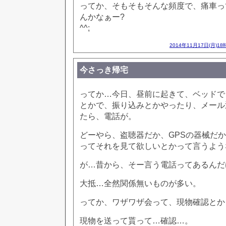
ってか、そもそもそんな頻度で、痛車っ
んかなぁー?
^^;
2014年11月17日(月)18
今さっき帰宅
ってか…今日、昼前に起きて、ベッドで
とかで、振り込みとかやったり、メール
たら、電話が。
どーやら、盗聴器だか、GPSの器械だ
ってそれを見て欲しいとかって言うよう
が…昔から、そー言う電話ってあるんだ
大抵…全然関係無いものが多い。
ってか、ワザワザ会って、現物確認とか
現物を送って貰って…確認…。