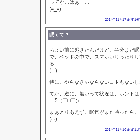
ってか…はぁー…。
(=_=)
2014年11月17日(月)16
眠くて？
ちょい前に起きたんだけど、半分まだ眠
で、ベッドの中で、スマホいじったりし
る。
(-.-)
特に、やらなきゃならないコトもないし
てか、逆に、無いって状況は、ホントは
！Σ（￣□￣;）
まぁとりあえず、眠気がまた勝ったら、
(-.-)
2014年11月16日(日)11