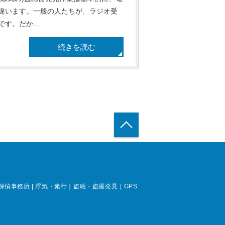
違います。一般の人たちが、ラジオ受
。だか...
続きを読む
トップへ戻る
事務所 | 浮気・素行｜盗聴・盗撮発見｜GPS