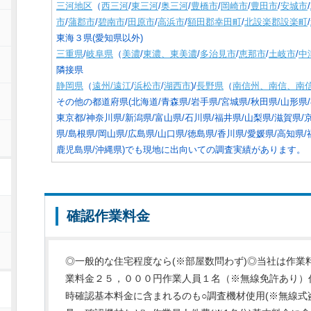
三河地区
（
西三河
/
東三河
/
奥三河
/
豊橋市
/
岡崎市
/
豊田市
/
安城市
/
市
/
蒲郡市
/
碧南市
/
田原市
/
高浜市
/
額田郡幸田町
/
北設楽郡設楽町
/
東海３県(愛知県以外)
三重県
/
岐阜県
（
美濃
/
東濃、東美濃
/
多治見市
/
恵那市
/
土岐市
/
中
隣接県
静岡県
（
遠州/遠江
/
浜松市
/
湖西市
)/
長野県
（
南信州、南信、南
その他の都道府県(北海道/青森県/岩手県/宮城県/秋田県/山形県/
東京都/神奈川県/新潟県/富山県/石川県/福井県/山梨県/滋賀県/
県/島根県/岡山県/広島県/山口県/徳島県/香川県/愛媛県/高知県/
鹿児島県/沖縄県)でも現地に出向いての調査実績があります。
確認作業料金
◎一般的な住宅程度なら(※部屋数問わず)◎当社は作業
業料金２５，０００円作業人員１名（※無線免許あり）
時確認基本料金に含まれるのも○調査機材使用(※無線