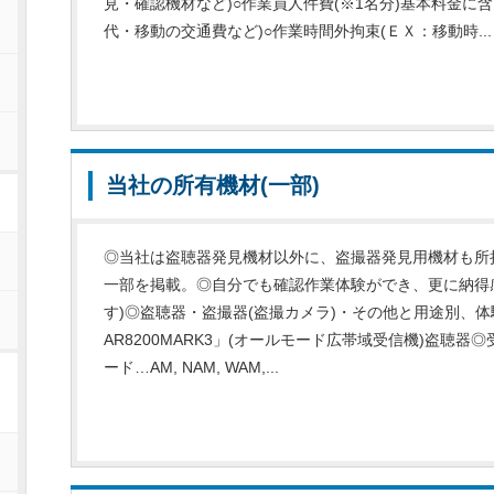
見・確認機材など)○作業員人件費(※1名分)基本料金に
代・移動の交通費など)○作業時間外拘束(ＥＸ：移動時...
当社の所有機材(一部)
◎当社は盗聴器発見機材以外に、盗撮器発見用機材も所
一部を掲載。◎自分でも確認作業体験ができ、更に納得
す)◎盗聴器・盗撮器(盗撮カメラ)・その他と用途別、
AR8200MARK3」(オールモード広帯域受信機)盗聴器◎受
ード…AM, NAM, WAM,...
ー