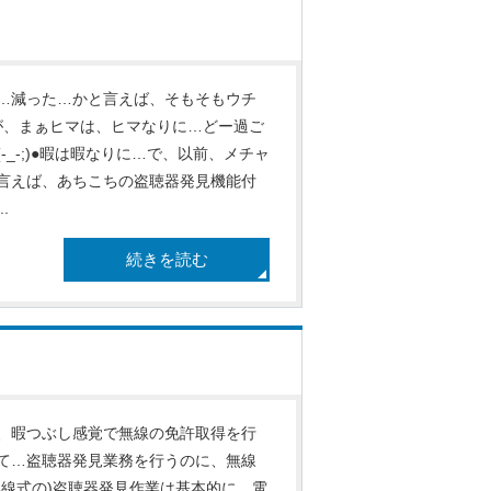
…減った…かと言えば、そもそもウチ
が、まぁヒマは、ヒマなりに…どー過ご
_-;)●暇は暇なりに…で、以前、メチャ
言えば、あちこちの盗聴器発見機能付
.
続きを読む
、暇つぶし感覚で無線の免許取得を行
て…盗聴器発見業務を行うのに、無線
線式の)盗聴器発見作業は基本的に、電