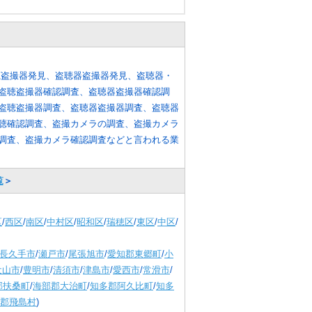
聴盗撮器発見、盗聴器盗撮器発見、盗聴器・
盗聴盗撮器確認調査、盗聴器盗撮器確認調
盗聴盗撮器調査、盗聴器盗撮器調査、盗聴器
聴確認調査、盗撮カメラの調査、盗撮カメラ
調査、盗撮カメラ確認調査などと言われる業
覧
＞
区
/
西区
/
南区
/
中村区
/
昭和区
/
瑞穂区
/
東区
/
中区
/
長久手市
/
瀬戸市
/
尾張旭市
/
愛知郡東郷町
/
小
犬山市
/
豊明市
/
清須市
/
津島市
/
愛西市
/
常滑市
/
郡扶桑町
/
海部郡大治町
/
知多郡阿久比町
/
知多
郡飛島村
)