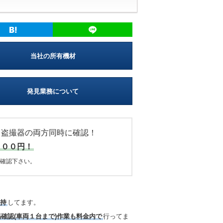
当社の所有機材
発見業務について
・盗撮器の両方同時に確認！
０００円！
確認下さい。
所持
してます。
易確認(車両１台まで)作業も料金内で
行ってま