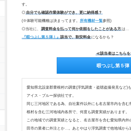
す。
◎
自分でも確認作業体験ができ、更に納得感？
(※体験可能機種は決まってます。
所有機材一覧
参照)
◎当社に、
調査料金を払って何か依頼をしたことがある方
は…
『暇つぶし第５弾！』
該当で、割安料金
になるかも？
≪該当者はこちらを
暇つぶし第５弾
愛知県北設楽郡豊根村の調査(浮気調査・盗聴盗撮発見など)
アイス・ブルー探偵社です。
同じ三河地区である為、自社案件以外にも名古屋市内を含む
根村を含む三河地域内各所で、何度も調査実績があります。
この地域での調査実績となると、名古屋市を含む愛知県内外
田市の業者に外注とか…。あとやはり浮気調査で他地域から