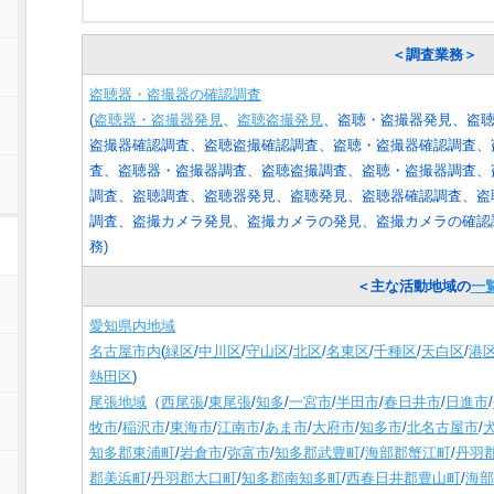
＜調査業務＞
盗聴器・盗撮器の確認調査
(
盗聴器・盗撮器発見
、
盗聴盗撮発見
、盗聴・盗撮器発見、盗
盗撮器確認調査、盗聴盗撮確認調査、盗聴・盗撮器確認調査、
査、盗聴器・盗撮器調査、盗聴盗撮調査、盗聴・盗撮器調査、
調査、盗聴調査、盗聴器発見、盗聴発見、盗聴器確認調査、盗
調査、盗撮カメラ発見、盗撮カメラの発見、盗撮カメラの確認
務
)
＜主な活動地域の
一
愛知県内地域
名古屋市内
(
緑区
/
中川区
/
守山区
/
北区
/
名東区
/
千種区
/
天白区
/
港
熱田区
)
尾張地域
（
西尾張
/
東尾張
/
知多
/
一宮市
/
半田市
/
春日井市
/
日進市
/
牧市
/
稲沢市
/
東海市
/
江南市
/
あま市
/
大府市
/
知多市
/
北名古屋市
/
知多郡東浦町
/
岩倉市
/
弥富市
/
知多郡武豊町
/
海部郡蟹江町
/
丹羽
郡美浜町
/
丹羽郡大口町
/
知多郡南知多町
/
西春日井郡豊山町
/
海部