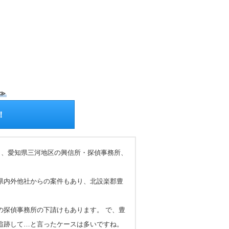
≫
！
も、愛知県三河地区の興信所・探偵事務所、
県内外他社からの案件もあり、北設楽郡豊
の探偵事務所の下請けもあります。 で、豊
追跡して…と言ったケースは多いですね。