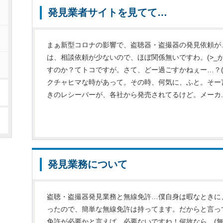
発見業者サイトを見てて…
まぁ新型コロナの影響で、盗聴器・盗撮器の発見依頼が
は、相談依頼が少ないので、ほぼ関係無いですわ。(>_
すのか？てトコですが。さて、どー過ごすかねぇー…？(-
クチャヒマな時があって。その時、何気に、ふと。そー
きのレシーバーが、各社から発売されてるけど。メーカ..
発見業務について
盗聴・盗撮器発見業務と無線免許…僕自身は暇なときに
ったので、簡単な無線免許は持ってます。だからと言っ
免許が必要かと言えば…必要ないですね！何故なら、(無