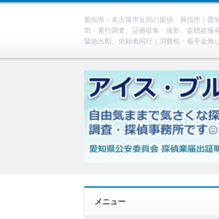
愛知県・名古屋市近郊の探偵・興信所｜愛知
気・素行調査、証拠収集・撮影、盗聴盗撮
緊急出動、依頼者同行｜消費税・着手金無
メニュー