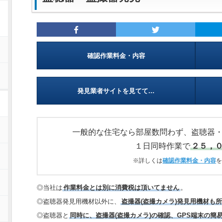
確認作業料金・内容
発見業者サイトを見てて…
一般的な住宅なら部屋数問わず、盗聴器
１日同時作業で
２５，
※詳しくは
確認作業料金・内容
を
◎当社は
作業料金とは別に消費税は頂いてません
。
◎盗聴器発見用機材以外に、
盗撮器(盗撮カメラ)発見用機材も
◎盗聴器と
同時に、盗撮器(盗撮カメラ)の確認、GPS端末の簡