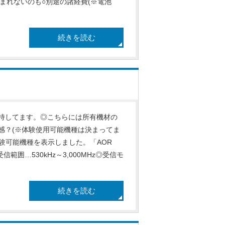
含まれないのも○別途の諸経費(※電池
続きを読む
持してます。◎こちらには所有機材の
感？(※体験使用可能機種は決まってま
体験可能機種を表示しました。「AOR
信範囲…530kHz～3,000MHz◎受信モ
続きを読む