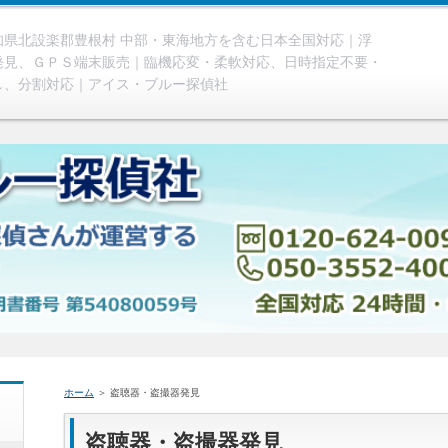
県北設楽郡豊根村 中部・東海地方を含む日本全国対応｜浮
発見、ＧＰＳ端末販売｜臨機応変・柔軟対応、日時指定不要・
し、分割対応｜アイス・ブルー探偵社
ホーム
＞ 盗聴器・盗撮器発見
盗聴器・盗撮器発見