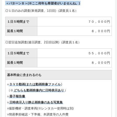
＜パターンＢ＞(※ここ何年も希望者がいませんね。)
◎１日のみの調査(単発調査、1日目)（調査員１名）
１日５時間まで
７０，０００円
延長１時間
８，０００円
◎翌日追加調査(連日調査、2日目以降)（調査員１名）
１日５時間まで
５５，０００円
延長１時間
８，０００円
基本料金に含まれるのも
○
ＤＶＤ動画(または動画映像ファイル
)
（※
どちらも動画映像内に日時表示あり
）
○
冊子報告書
○
日時表示入り静止画映像のある写真集
○撮影機材・調査車両(※レンタカー使用時は別)
○簡易事前確認・下準備、本調査等の人件費