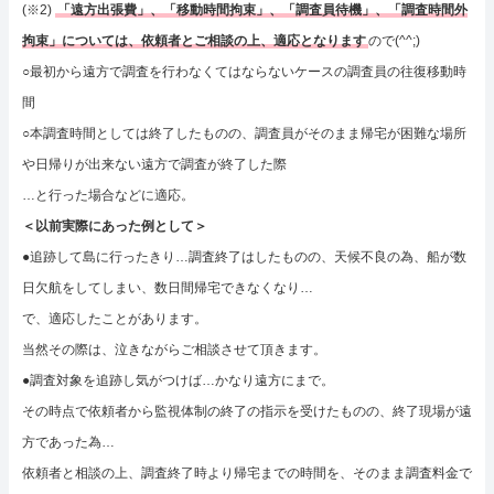
(※2)
「遠方出張費」、「移動時間拘束」、「調査員待機」、「調査時間外
拘束」については、依頼者とご相談の上、適応となります
ので(^^;)
○最初から遠方で調査を行わなくてはならないケースの調査員の往復移動時
間
○本調査時間としては終了したものの、調査員がそのまま帰宅が困難な場所
や日帰りが出来ない遠方で調査が終了した際
…と行った場合などに適応。
＜以前実際にあった例として＞
●追跡して島に行ったきり…調査終了はしたものの、天候不良の為、船が数
日欠航をしてしまい、数日間帰宅できなくなり…
で、適応したことがあります。
当然その際は、泣きながらご相談させて頂きます。
●調査対象を追跡し気がつけば…かなり遠方にまで。
その時点で依頼者から監視体制の終了の指示を受けたものの、終了現場が遠
方であった為…
依頼者と相談の上、調査終了時より帰宅までの時間を、そのまま調査料金で