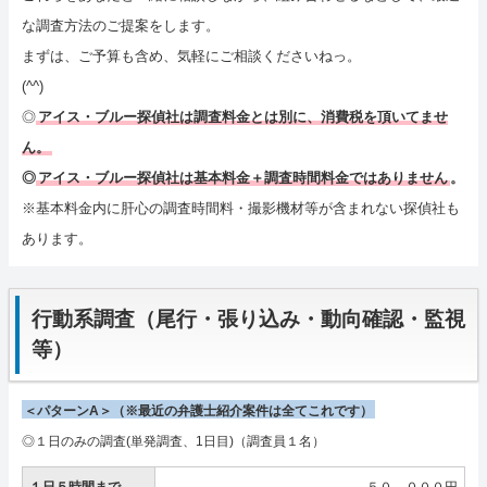
な調査方法のご提案をします。
まずは、ご予算も含め、気軽にご相談くださいねっ。
(^^)
◎
アイス・ブルー探偵社は調査料金とは別に、消費税を頂いてませ
ん。
◎
アイス・ブルー探偵社は基本料金＋調査時間料金ではありません
。
※基本料金内に肝心の調査時間料・撮影機材等が含まれない探偵社も
あります。
行動系調査（尾行・張り込み・動向確認・監視
等）
＜パターンA＞（※最近の弁護士紹介案件は全てこれです）
◎１日のみの調査(単発調査、1日目)（調査員１名）
１日５時間まで
５０，０００円