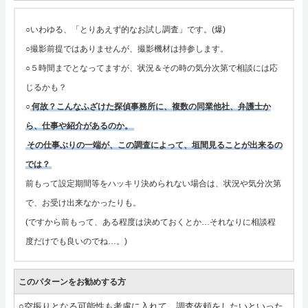
○いわゆる、「とりあえず的なお試し調査」です。(爆)
○撮影前提ではありませんが、撮影機材は持参します。
○５時間までとなってますが、状況＆その時の気分次第で相談には応
じるかも？
○
何故？こんなふざけた探偵事務所に、複数の同業他社、弁護士か
ら、仕事や紹介があるのか。
その仕事ぶりの一端が、この調査によって、垣間見ることが出来るの
では？
前もって設定期間等をハッキリ決められない場合は、状況や気分次第
で、お受け出来なかったりも。
(ですから前もって、ある程度は決めておくとか…それなりに相談程
度だけでも良いのでね…。)
このパターンをお勧めする方
○空振りとなる可能性も考慮に入れて、調査依頼をしたいといった