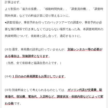
計算はせず、
より割安の「遠方出張費」、「移動時間拘束」、「調査員待機」、「調査時
間外拘束」などでの料金計算に切り替えるコトに。
●調査現場が、事前予約を行ってのパックツアーでの調査や、事前予約が必
要な飛行機等で行き来しなくてはならない場所であった為、本調査時間外の
拘束時間について、依頼者と話し合って、適応するコトに。
(※3) 通常、車両費の請求は行っていませんが、
別途レンタカー等の必要が
ある場合は、別途請求となります
。
（当然、全て依頼者と協議合意の上です。）
(※4)
1 日のみの単発調査もお受けしています
。
(※5) 別途料金として考えられるものとしては、
ガソリン代及び交通費、駐
車場代、宿泊費、電池代、入店料など、調査状況・依頼内容などによって変
わる物
です。