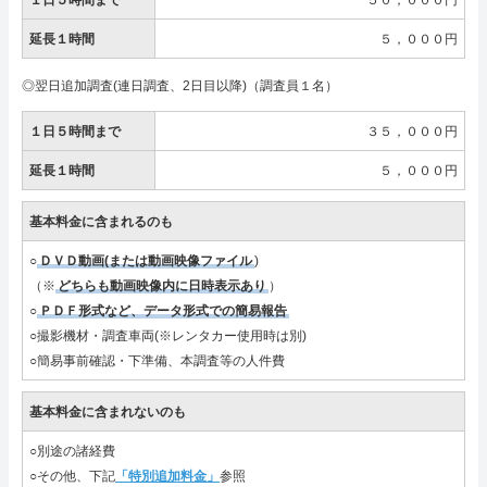
延長１時間
５，０００円
◎翌日追加調査(連日調査、2日目以降)（調査員１名）
１日５時間まで
３５，０００円
延長１時間
５，０００円
基本料金に含まれるのも
○
ＤＶＤ動画(または動画映像ファイル
)
（※
どちらも動画映像内に日時表示あり
）
○
ＰＤＦ形式など、データ形式での簡易報告
○撮影機材・調査車両(※レンタカー使用時は別)
○簡易事前確認・下準備、本調査等の人件費
基本料金に含まれないのも
○別途の諸経費
○その他、下記
「特別追加料金」
参照