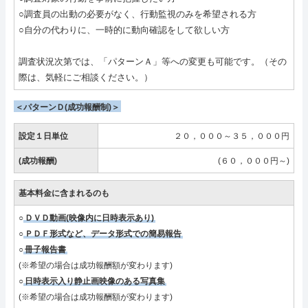
○調査員の出動の必要がなく、行動監視のみを希望される方
○自分の代わりに、一時的に動向確認をして欲しい方
調査状況次第では、「パターンＡ」等への変更も可能です。（その
際は、気軽にご相談ください。）
＜パターンＤ(成功報酬制)＞
設定１日単位
２０，０００～３５，０００円
(成功報酬)
(６０，０００円～)
基本料金に含まれるのも
○
ＤＶＤ動画(映像内に日時表示あり)
○
ＰＤＦ形式など、データ形式での簡易報告
○
冊子報告書
(※希望の場合は成功報酬額が変わります)
○
日時表示入り静止画映像のある写真集
(※希望の場合は成功報酬額が変わります)