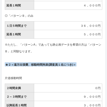
延長１時間
４，０００円
◎「パターンＢ」のみ
１日５時間まで
３６，０００円
延長１時間
５，０００円
※ただし、「パターンA」であっても静止画データを希望の方は「パターン
Ｂ」と同額なります。
★２＜遠方出張費、移動時間拘束(調査員１名につき)＞
片道移動時間
２時間未満
０円
２～３時間まで
９，０００円
以降延長１時間
３，０００円