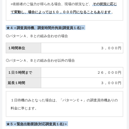
○依頼者のご協力が得られる場合、現場の状況など、
その状況に応じ
て変動し、場合によっては１０，０００円になることもあります
。
★４＜調査員待機、調査時間外拘束(調査員１名)＞
◎パターンＡ、Ｂとの組み合わせの場合
１時間単位
３，０００円
◎パターンＡ、Ｂとの組み合わせ以外の場合
１日５時間まで
２６，０００円
延長１時間
３，０００円
１日待機のみとなった場合は、「パターンＣ＋」の調査員待機ありの
料金に準じます。
★５＜緊急出動要請(対応調査員１名)＞