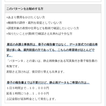
このパターンをお勧めする方
○あまり費用をかけたくない方
○離婚等の調停・裁判を前提としていない方
○調査対象の表情や仕草などを動画で確認したいという方
○知りたいことが(動画で)確認さえ出来れば十分な方
最近の弁護士事務所は、冊子の報告書ではなく、データ形式での提出希
望が多い為、裁判前提の方であっても、こちらの希望者がほとんどで
す。
「パターンＢ」との違いは、静止画映像がある写真集付き冊子報告書の
有無です。
差額さえ頂ければ、後日切り替えも出来ます。
冊子の報告書までは不要だけど、静止画データもご希望の方は…
１日５時間まで…１０，０００円
延長１時間につき…１，０００円
上記金額が追加料金として発生します。