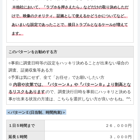
※他社において、「ラブホを押さえたら」などだけの取り決めしただ
けで、映像のクオリティ、証拠として使えるかどうかについてなど、
あいまいな設定であったことで、後日トラブルとなるケールが増えて
ます。
このパターンをお勧めする方
○事前に調査日時等の設定をハッキリ決めることが出来ない場合の
調査、証拠収集等ある方
○予算は気にせず、全て「お任せ」でお願いしたい方
※
内容や次第では、『パターンＡ』や『パターンＢ』より割高とな
るリスクもあります
ので、調査決行日時を事前にハッキリと決める
事が出来る状況の方達は、こちらを選択しない方が良いかもね。^^;
＜パターンＥ(日当制、時間拘束)＞
１日５時間まで
２６，０００円
延長１時間
３，０００円