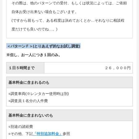
その際は、他のパターンでの受付、もしくは状況によっては、ご依頼
自体お受け出来ない場合もございます。
(ですから前もって、ある程度は決めておくとか…それなりに相談程
度だけでも良いのでね…。)
＜パターンＦ＞(とりあえず的なお試し調査)
※但し、お一人につき１回のみ。
１日５時間まで
２６，０００円
基本料金に含まれるのも
○調査車両(※レンタカー使用時は別)
○調査員１名分の人件費
基本料金に含まれないのも
○別途の諸経費
○その他、下記
「特別追加料金」
参照