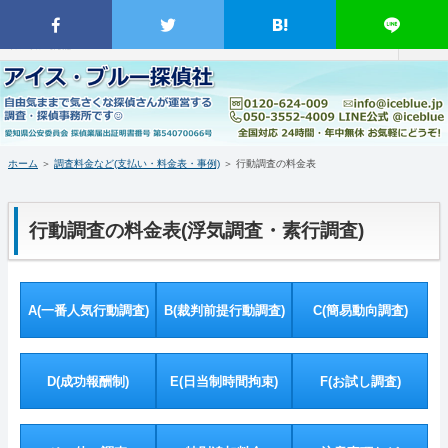
名古屋市近郊の探偵事務所・興信所｜行動調査 不倫調査 浮気調査 素行調査 人物撮影 証拠収集 証拠映像撮影｜盗聴器盗
撮カメラの発見確認調査｜GPS発信機・GPS発信器の紹介販売｜臨機応変 柔軟対応 日時指定不要 緊急出動 依頼者調査同
行OK｜消費税不要・着手金無し 分割対応｜弁護士の紹介｜愛知県豊田市を拠点に愛知岐阜三重を含む日本全国対応｜ア
イス・ブルー探偵社
ホーム
当事務所について（はじめに・事務所概要）
ホーム
＞
調査料金など(支払い・料金表・事例)
＞
行動調査の料金表
調査料金など(支払い・料金表・事例)
行動調査の料金表(浮気調査・素行調査)
特徴など(違い・緊急出動・暗所カメラ)
浮気調査・弁護士(料金・特徴・弁護士)
A(一番人気行動調査)
B(裁判前提行動調査)
C(簡易動向調査)
盗聴器・盗撮器発見(料金・機材など)
ＧＰＳ端末の紹介・販売
D(成功報酬制)
E(日当制時間拘束)
F(お試し調査)
お問い合わせ・調査の流れ