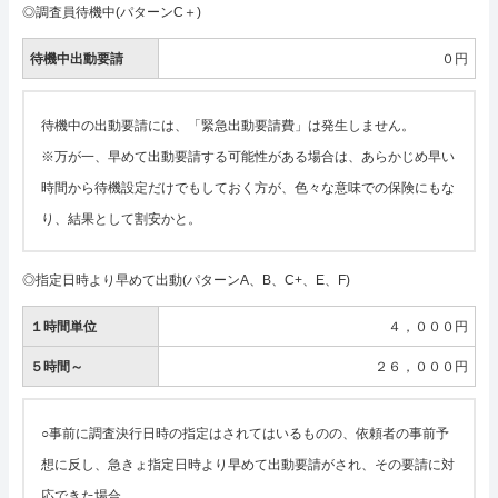
◎調査員待機中(パターンC＋)
待機中出動要請
０円
待機中の出動要請には、「緊急出動要請費」は発生しません。
※万が一、早めて出動要請する可能性がある場合は、あらかじめ早い
時間から待機設定だけでもしておく方が、色々な意味での保険にもな
り、結果として割安かと。
◎指定日時より早めて出動(パターンA、B、C+、E、F)
１時間単位
４，０００円
５時間～
２６，０００円
○事前に調査決行日時の指定はされてはいるものの、依頼者の事前予
想に反し、急きょ指定日時より早めて出動要請がされ、その要請に対
応できた場合。