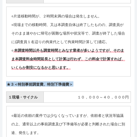
○片道移動時間が、２時間未満の場合は発生しません。
○現場までの移動時間、又は本調査自体は終了したものの、調査員が
そのまま速やかに帰宅が困難な場所や状況等で、調査が終了した場合
に(調査員１名辺りの拘束代として拘束時間計算して)適応。
○
本調査時間以外も調査時間とみなす業者が多いようですが、そのま
ま本調査料金時間延長として計算は行わず、この料金で計算すれば、
いくらか割安になるかと思います。
★３＜特別事前調査費、特別下準備費＞
１現場・サイクル
１０，０００～４０，０００円
○最近の依頼の案件では少なくなっていますが、依頼者と状況等協議
の上、通常以上の事前調査及び下準備等が必要と判断された場合に別
途、発生します。