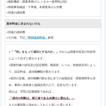
○撮影機材・調査車両(※レンタカー使用時は別)
○簡易事前確認・下準備、本調査等の人件費
○別途の諸経費
基本料金に含まれないのも
○別途の諸経費
○その他、下記
「特別追加料金」
参照
○
「『何』をもって成功とするのか。」
それらは調査内容及び目的等
によって自ずと変わります。
○調査対象の状況及び設定期間、難易度、レベル、拘束状況等によっ
て、設定料金、成功報酬額が変わります。
○成功の定義、成功報酬の額を含む全ての金額設定・調査期間等も含
め、事前に依頼者と協議合意の上で、設定を行います。
例えば、浮気の証拠撮影であれば…
「成功の判断は、第三者である弁護士に委ねる。」
などの事前取り決めをしておくと良いと思います。