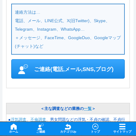
連絡方法は…
電話、メール、LINE公式、X(旧Twitter)、Skype、
Telegram、Instagram、WhatsApp…
＋メッセージ、FaceTime、GoogleDuo、Googleマップ
(チャット)など
ご連絡(電話,メール,SNS,ブログ)
＜主な調査などの業務の
一覧
＞
●
浮気調査
、
不倫調査
、男女問題などの浮気・不貞の確認、不貞行
為の証拠映像の撮影
ホーム
ご連絡
カテゴリUp
トップ
サイトマップ
●素行調査、動向調査、人物撮影、現場確認、現地確認などその他