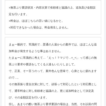
○無茶ぶり要請状況・内容次第で依頼者と協議の上、追加及び金額設
定を行います。
○料金は、ほぼこちらの言い値になるかと。
○対応できなかった場合は、料金発生しません。
まぁ一般的で、常識的で…普通の人達からの案件では、ほぼこんな追
加料金が発生するような事はありません。
たまぁーに常識的に考えて…「えっ！？マジで…=_=;」って感じの無
茶ぶり要求や要請をしてくる人達もいたりしまして。
で、正直、そー言うのって、案外色んな意味で、心身ともに疲れます
ので…。
その無茶振り度合次第に対して、頑張って対応したという対応費とし
て、通常料金に対し依頼者と協議の上、更に追加料金として決定及
び、その金額設定を行います。
但し、あまりの酷い無茶ぶり要求要請の場合は、当然、それ以前の問