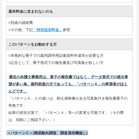
基本料金に含まれないのも
○別途の諸経費
○その他、下記
「特別追加料金」
参照
このパターンをお勧めする方
○本格的な冊子での裁判調停用証拠資料作成等が必要な方
○記念として、冊子形式での報告書及び写真集が欲しい方
最近の弁護士事務所は、冊子の報告書ではなく、データ形式での提出希
望が多い為、裁判前提の方であっても、「パターンＡ」の希望者がほと
んどです。
「パターンＡ」との違いは、静止画映像がある写真集付き報告書冊子の
有無です。
結果の状況次第で、「パターンＡ」等への変更も可能です。（その際
は、気軽にご相談下さい。）
＜パターンＣ＞(簡易動向調査、調査員待機無し)