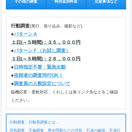
その他の調査
特別追加料金
注意事項など
管理人の部屋(Q&A ・SNS・暇つぶし)
さいごに
行動調査
(尾行、張り込み、撮影など)
●
パターンＡ
特定商取引表記・プライバシーポリシー
１日(～５時間)：３５，０００円
●
バターンＦ（お試し調査）
ご連絡(電話,メール,ブログ,SNS)
１日(～５時間)：２６，０００円
カテゴリーメニュー
●
日時指定不要・緊急出動
●
依頼者の調査同行OK！
●
調査員の人数設定について
臨機応変・柔軟対応、くわしくは各リンク先などをご確認
ください。
行動調査、行動系調査とは…
浮気調査、不倫調査、男女問題などの浮気・不貞の確認、不貞行