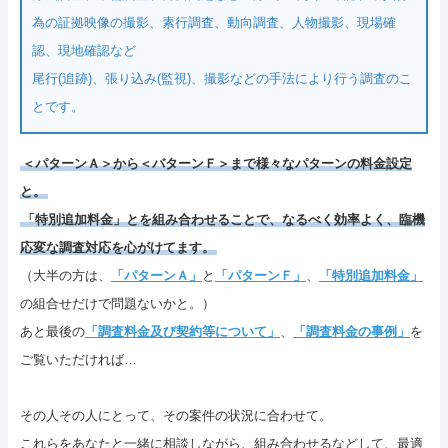
為の証拠映像の撮影、素行調査、動向調査、人物撮影、現場確
認、現地確認など
尾行(追跡)、張り込み(監視)、撮影などの手法により行う調査のこ
とです。
＜パターンＡ＞から＜バターンＦ＞まで様々なパターンの料金設定
と。
「特別追加料金」とを組み合わせることで、なるべく効率よく、臨機
応変な調査対応を心がけてます。
（大半の方は、
「パターンＡ」
と
「パターンＦ」
、
「特別追加料金」
の組合せだけで問題ないかと。）
あと最後の
「調査料金及び契約等について」
、
「調査料金の事例」
を
ご覧いただければ…
その人その人にとって、その案件の状況に合わせて。
これらをあなたと一緒に相談しながら、組み合わせるなどして、最適