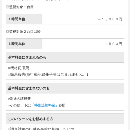
◎監視対象１台目
１時間単位
～１，０００円
◎監視対象２台目以降
１時間単位
～５００円
基本料金に含まれるのも
○機材使用費
○簡易報告(※行動記録冊子等は含まれません。)
基本料金に含まれないのも
○別途の諸経費
○その他、下記
「特別追加料金」
参照
このパターンをお勧めする方
○調査対象の行動を事前に把握したい方