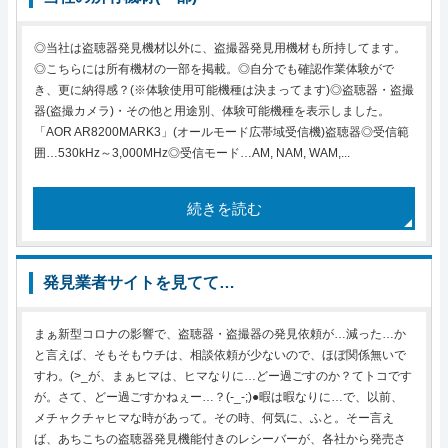
◎当社は盗聴器発見機材以外に、盗撮器発見用機材も所持してます。
◎こちらには所有機材の一部を掲載。◎自分でも確認作業体験がで
き、更に納得感？(※体験使用可能機種は決まってます)◎盗聴器・盗撮
器(盗撮カメラ)・その他と用途別、体験可能機種を表示しました。
「AOR AR8200MARK3」(オールモード広帯域受信機)盗聴器◎受信範
囲…530kHz～3,000MHz◎受信モード…AM, NAM, WAM,...
続きを読む
発見業者サイトを見てて…
まぁ新型コロナの影響で、盗聴器・盗撮器の発見依頼が…減った…か
と言えば、そもそもウチは、相談依頼が少ないので、ほぼ関係無いで
すわ。(>_が、まぁヒマは、ヒマなりに…どー過ごすのか？てトコです
が。さて、どー過ごすかねぇー…？(-_-;)●暇は暇なりに…で、以前、
メチャクチャヒマな時があって。その時、何気に、ふと。そー言え
ば、あちこちの盗聴器発見機能付きのレシーバーが、各社から発売さ