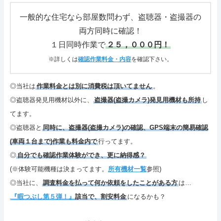
さいごに
一般的な住宅なら部屋数問わず、盗聴器・盗撮器の
両方同時に確認！
特定商取引表記・プライバシーポリシー
１日同時作業で
２５，０００円！
ご連絡(電話,メール,ブログ,SNS)
※詳しくは
確認作業料金・内容
を確認下さい。
カテゴリーメニュー
◎当社は
作業料金とは別に消費税は頂いてません
。
◎盗聴器発見用機材以外に、
盗撮器(盗撮カメラ)発見用機材も所持
し
サイトマップ
てます。
◎盗聴器と
同時に、盗撮器(盗撮カメラ)の確認、GPS端末の簡易確認
(車両１台まで)作業も料金内で
行ってます。
◎
自分でも確認作業体験ができ、更に納得感？
(※体験可能機種は決まってます。
所有機材一覧
参照)
◎当社に、
調査料金を払って何か依頼をしたことがある方
は…
『暇つぶし第５弾！』
該当で、割安料金
になるかも？