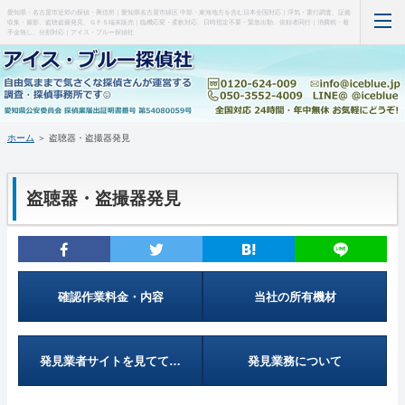
愛知県・名古屋市近郊の探偵・興信所｜愛知県名古屋市緑区 中部・東海地方を含む日本全国対応｜浮気・素行調査、証拠
収集・撮影、盗聴盗撮発見、ＧＰＳ端末販売｜臨機応変・柔軟対応、日時指定不要・緊急出動、依頼者同行｜消費税・着
手金無し、分割対応｜アイス・ブルー探偵社
ホーム
当事務所について（はじめに・事務所概要）
ホーム
＞ 盗聴器・盗撮器発見
調査料金など(支払い・料金表・事例)
盗聴器・盗撮器発見
特徴など(違い・緊急出動・暗所カメラ)
盗聴器・盗撮器発見(料金・機材など)
ＧＰＳ端末の紹介・販売
確認作業料金・内容
当社の所有機材
お問い合わせ・調査の流れ
発見業者サイトを見てて…
発見業務について
管理人の部屋(Q&A ・SNS・暇つぶし)