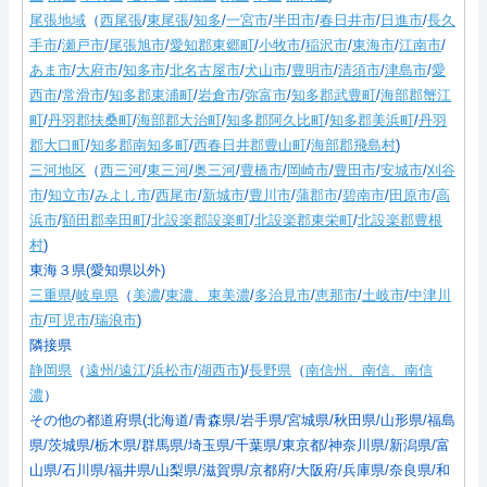
尾張地域
（
西尾張
/
東尾張
/
知多
/
一宮市
/
半田市
/
春日井市
/
日進市
/
長久
手市
/
瀬戸市
/
尾張旭市
/
愛知郡東郷町
/
小牧市
/
稲沢市
/
東海市
/
江南市
/
あま市
/
大府市
/
知多市
/
北名古屋市
/
犬山市
/
豊明市
/
清須市
/
津島市
/
愛
西市
/
常滑市
/
知多郡東浦町
/
岩倉市
/
弥富市
/
知多郡武豊町
/
海部郡蟹江
町
/
丹羽郡扶桑町
/
海部郡大治町
/
知多郡阿久比町
/
知多郡美浜町
/
丹羽
郡大口町
/
知多郡南知多町
/
西春日井郡豊山町
/
海部郡飛島村
)
三河地区
（
西三河
/
東三河
/
奥三河
/
豊橋市
/
岡崎市
/
豊田市
/
安城市
/
刈谷
市
/
知立市
/
みよし市
/
西尾市
/
新城市
/
豊川市
/
蒲郡市
/
碧南市
/
田原市
/
高
浜市
/
額田郡幸田町
/
北設楽郡設楽町
/
北設楽郡東栄町
/
北設楽郡豊根
村
)
東海３県(愛知県以外)
三重県
/
岐阜県
（
美濃
/
東濃、東美濃
/
多治見市
/
恵那市
/
土岐市
/
中津川
市
/
可児市
/
瑞浪市
)
隣接県
静岡県
（
遠州/遠江
/
浜松市
/
湖西市
)/
長野県
（
南信州、南信、南信
濃
）
その他の都道府県(北海道/青森県/岩手県/宮城県/秋田県/山形県/福島
県/茨城県/栃木県/群馬県/埼玉県/千葉県/東京都/神奈川県/新潟県/富
山県/石川県/福井県/山梨県/滋賀県/京都府/大阪府/兵庫県/奈良県/和