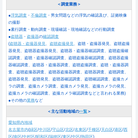
＜調査業務＞
●
浮気調査
・
不倫調査
・男女問題などの浮気の確認及び、証拠映像
の撮影
●素行調査・動向調査・現場確認・現地確認などの行動調査
●
盗聴器
・
盗撮器
の
確認調査
(
盗聴器・盗撮器発見
、
盗聴盗撮発見
、盗聴・盗撮器発見、盗聴盗撮
器発見、盗聴器盗撮器発見、盗聴器・盗撮器確認調査、盗聴盗撮確
認調査、盗聴・盗撮器確認調査、盗聴盗撮器確認調査、盗聴器盗撮
器確認調査、盗聴器・盗撮器調査、盗聴盗撮調査、盗聴・盗撮器調
査、盗聴盗撮器調査、盗聴器盗撮器調査、盗聴器調査、盗聴調査、
盗聴器発見、盗聴発見、盗聴器確認調査、盗聴確認調査、盗撮カメ
ラの調査、盗撮カメラ調査、盗撮カメラ発見、盗撮カメラの発見、
盗撮カメラの確認調査、盗撮カメラ確認調査などと言われる業務
)
●その他の
業務
など
＜主な活動地域の
一覧
＞
愛知県内地域
名古屋市内
(
緑区
/
中川区
/
守山区
/
北区
/
名東区
/
千種区
/
天白区
/
港区
/
西
区
/
南区
/
中村区
/
昭和区
/
瑞穂区
/
東区
/
中区
/
熱田区
)