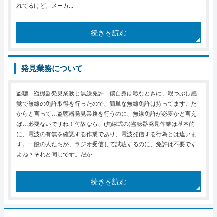
れてるけど。メーカ...
続きを読む
発見業務について
盗聴・盗撮器発見業務と無線免許…僕自身は暇なときに、暇つぶし感
覚で無線の免許取得を行ったので、簡単な無線免許は持ってます。だ
からと言って…盗聴器発見業務を行うのに、無線免許が必要かと言え
ば…必要ないですね！何故なら、(無線式の)盗聴器発見作業は基本的
に、電波の有無を確認する作業であり、電波発信する行為とは違いま
す。一般の人たちが、ラジオ受信して試聴するのに、免許は不要です
よね？それと同じです。だか...
続きを読む