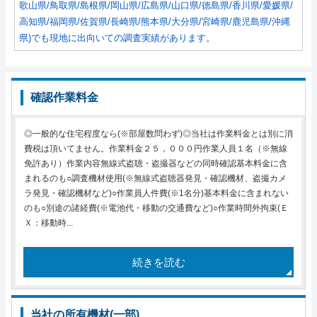
歌山県/鳥取県/島根県/岡山県/広島県/山口県/徳島県/香川県/愛媛県/
高知県/福岡県/佐賀県/長崎県/熊本県/大分県/宮崎県/鹿児島県/沖縄
県)でも現地に出向いての調査実績があります。
確認作業料金
◎一般的な住宅程度なら(※部屋数問わず)◎当社は作業料金とは別に消
費税は頂いてません。作業料金２５，０００円作業人員１名（※無線
免許あり）作業内容無線式盗聴・盗撮器などの同時確認基本料金に含
まれるのも○調査機材使用(※無線式盗聴器発見・確認機材、盗撮カメ
ラ発見・確認機材など)○作業員人件費(※1名分)基本料金に含まれない
のも○別途の諸経費(※電池代・移動の交通費など)○作業時間外拘束(Ｅ
Ｘ：移動時...
続きを読む
当社の所有機材(一部)