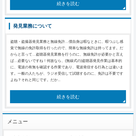
続きを読む
発見業務について
盗聴・盗撮器発見業務と無線免許…僕自身は暇なときに、暇つぶし感
覚で無線の免許取得を行ったので、簡単な無線免許は持ってます。だ
からと言って…盗聴器発見業務を行うのに、無線免許が必要かと言え
ば…必要ないですね！何故なら、(無線式の)盗聴器発見作業は基本的
に、電波の有無を確認する作業であり、電波発信する行為とは違いま
す。一般の人たちが、ラジオ受信して試聴するのに、免許は不要です
よね？それと同じです。だか...
続きを読む
メニュー