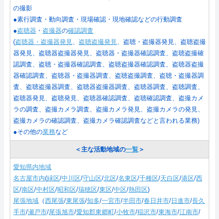
の撮影
●素行調査・動向調査・現場確認・現地確認などの行動調査
●
盗聴器
・
盗撮器
の
確認調査
(
盗聴器・盗撮器発見
、
盗聴盗撮発見
、盗聴・盗撮器発見、盗聴盗撮
器発見、盗聴器盗撮器発見、盗聴器・盗撮器確認調査、盗聴盗撮確
認調査、盗聴・盗撮器確認調査、盗聴盗撮器確認調査、盗聴器盗撮
器確認調査、盗聴器・盗撮器調査、盗聴盗撮調査、盗聴・盗撮器調
査、盗聴盗撮器調査、盗聴器盗撮器調査、盗聴器調査、盗聴調査、
盗聴器発見、盗聴発見、盗聴器確認調査、盗聴確認調査、盗撮カメ
ラの調査、盗撮カメラ調査、盗撮カメラ発見、盗撮カメラの発見、
盗撮カメラの確認調査、盗撮カメラ確認調査などと言われる業務
)
●その他の
業務
など
＜主な活動地域の
一覧
＞
愛知県内地域
名古屋市内
(
緑区
/
中川区
/
守山区
/
北区
/
名東区
/
千種区
/
天白区
/
港区
/
西
区
/
南区
/
中村区
/
昭和区
/
瑞穂区
/
東区
/
中区
/
熱田区
)
尾張地域
（
西尾張
/
東尾張
/
知多
/
一宮市
/
半田市
/
春日井市
/
日進市
/
長久
手市
/
瀬戸市
/
尾張旭市
/
愛知郡東郷町
/
小牧市
/
稲沢市
/
東海市
/
江南市
/