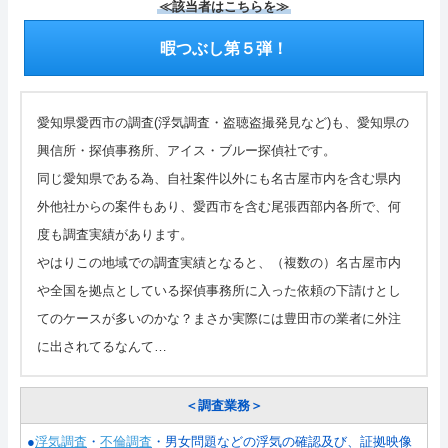
≪該当者はこちらを≫
暇つぶし第５弾！
愛知県愛西市の調査(浮気調査・盗聴盗撮発見など)も、愛知県の
興信所・探偵事務所、アイス・ブルー探偵社です。
同じ愛知県である為、自社案件以外にも名古屋市内を含む県内
外他社からの案件もあり、愛西市を含む尾張西部内各所で、何
度も調査実績があります。
やはりこの地域での調査実績となると、（複数の）名古屋市内
や全国を拠点としている探偵事務所に入った依頼の下請けとし
てのケースが多いのかな？まさか実際には豊田市の業者に外注
に出されてるなんて…
＜調査業務＞
●
浮気調査
・
不倫調査
・男女問題などの浮気の確認及び、証拠映像