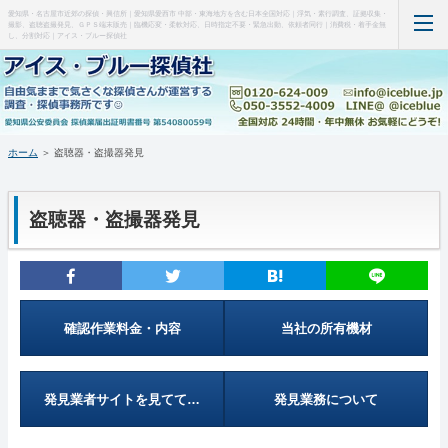
愛知県・名古屋市近郊の探偵・興信所｜愛知県愛西市 中部・東海地方を含む日本全国対応｜浮気・素行調査、証拠収集・
撮影、盗聴盗撮発見、ＧＰＳ端末販売｜臨機応変・柔軟対応、日時指定不要・緊急出動、依頼者同行｜消費税・着手金無
し、分割対応｜アイス・ブルー探偵社
ホーム
当事務所について（はじめに・事務所概要）
ホーム
＞ 盗聴器・盗撮器発見
調査料金など(支払い・料金表・事例)
盗聴器・盗撮器発見
特徴など(違い・緊急出動・暗所カメラ)
盗聴器・盗撮器発見(料金・機材など)
ＧＰＳ端末の紹介・販売
確認作業料金・内容
当社の所有機材
お問い合わせ・調査の流れ
発見業者サイトを見てて…
発見業務について
管理人の部屋(Q&A ・SNS・暇つぶし)