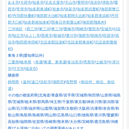
あま市
/
大府市
/
知多市
/
北名古屋市
/
犬山市
/
豊明市
/
清須市
/
津島市
/
愛
西市
/
常滑市
/
知多郡東浦町
/
岩倉市
/
弥富市
/
知多郡武豊町
/
海部郡蟹江
町
/
丹羽郡扶桑町
/
海部郡大治町
/
知多郡阿久比町
/
知多郡美浜町
/
丹羽
郡大口町
/
知多郡南知多町
/
西春日井郡豊山町
/
海部郡飛島村
)
三河地区
（
西三河
/
東三河
/
奥三河
/
豊橋市
/
岡崎市
/
豊田市
/
安城市
/
刈谷
市
/
知立市
/
みよし市
/
西尾市
/
新城市
/
豊川市
/
蒲郡市
/
碧南市
/
田原市
/
高
浜市
/
額田郡幸田町
/
北設楽郡設楽町
/
北設楽郡東栄町
/
北設楽郡豊根
村
)
東海３県(愛知県以外)
三重県
/
岐阜県
（
美濃
/
東濃、東美濃
/
多治見市
/
恵那市
/
土岐市
/
中津川
市
/
可児市
/
瑞浪市
)
隣接県
静岡県
（
遠州/遠江
/
浜松市
/
湖西市
)/
長野県
（
南信州、南信、南信
濃
）
その他の都道府県(北海道/青森県/岩手県/宮城県/秋田県/山形県/福島
県/茨城県/栃木県/群馬県/埼玉県/千葉県/東京都/神奈川県/新潟県/富
山県/石川県/福井県/山梨県/滋賀県/京都府/大阪府/兵庫県/奈良県/和
歌山県/鳥取県/島根県/岡山県/広島県/山口県/徳島県/香川県/愛媛県/
高知県/福岡県/佐賀県/長崎県/熊本県/大分県/宮崎県/鹿児島県/沖縄
県)でも現地に出向いての調査実績があります。