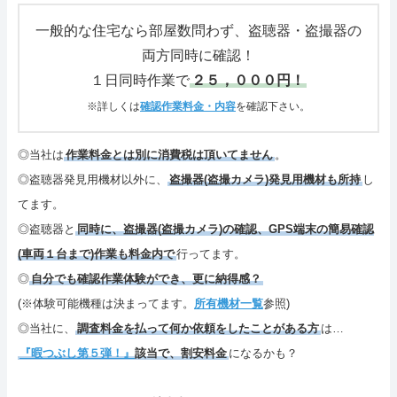
さいごに
一般的な住宅なら部屋数問わず、盗聴器・盗撮器の
両方同時に確認！
特定商取引表記・プライバシーポリシー
１日同時作業で
２５，０００円！
ご連絡(電話,メール,ブログ,SNS)
※詳しくは
確認作業料金・内容
を確認下さい。
カテゴリーメニュー
◎当社は
作業料金とは別に消費税は頂いてません
。
◎盗聴器発見用機材以外に、
盗撮器(盗撮カメラ)発見用機材も所持
し
サイトマップ
てます。
◎盗聴器と
同時に、盗撮器(盗撮カメラ)の確認、GPS端末の簡易確認
(車両１台まで)作業も料金内で
行ってます。
◎
自分でも確認作業体験ができ、更に納得感？
(※体験可能機種は決まってます。
所有機材一覧
参照)
◎当社に、
調査料金を払って何か依頼をしたことがある方
は…
『暇つぶし第５弾！』
該当で、割安料金
になるかも？