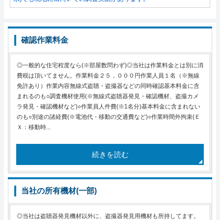
確認作業料金
◎一般的な住宅程度なら(※部屋数問わず)◎当社は作業料金とは別に消
費税は頂いてません。作業料金２５，０００円作業人員１名（※無線
免許あり）作業内容無線式盗聴・盗撮器などの同時確認基本料金に含
まれるのも○調査機材使用(※無線式盗聴器発見・確認機材、盗撮カメ
ラ発見・確認機材など)○作業員人件費(※1名分)基本料金に含まれない
のも○別途の諸経費(※電池代・移動の交通費など)○作業時間外拘束(Ｅ
Ｘ：移動時...
続きを読む
当社の所有機材(一部)
◎当社は盗聴器発見機材以外に、盗撮器発見用機材も所持してます。