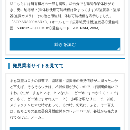
◎こちらには所有機材の一部を掲載。◎自分でも確認作業体験がで
き、更に納得感？(※体験使用可能機種は決まってます)◎盗聴器・盗撮
器(盗撮カメラ)・その他と用途別、体験可能機種を表示しました。
「AOR AR8200MARK3」(オールモード広帯域受信機)盗聴器◎受信範
囲…530kHz～3,000MHz◎受信モード…AM, NAM, WAM,...
続きを読む
発見業者サイトを見てて…
まぁ新型コロナの影響で、盗聴器・盗撮器の発見依頼が…減った…か
と言えば、そもそもウチは、相談依頼が少ないので、ほぼ関係無いで
すわ。(>_が、まぁヒマは、ヒマなりに…どー過ごすのか？てトコです
が。さて、どー過ごすかねぇー…？(-_-;)●暇は暇なりに…で、以前、
メチャクチャヒマな時があって。その時、何気に、ふと。そー言え
ば、あちこちの盗聴器発見機能付きのレシーバーが、各社から発売さ
れてるけど。メーカ...