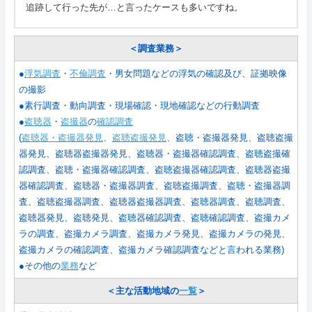
追跡して行った先が…と言ったケースも多いですね。
＜調査業務＞
●
浮気調査
・
不倫調査
・男女問題などの浮気の確認及び、証拠映像
の撮影
●素行調査・動向調査・現場確認・現地確認などの行動調査
●
盗聴器
・
盗撮器
の
確認調査
(
盗聴器・盗撮器発見
、
盗聴盗撮発見
、盗聴・盗撮器発見、盗聴盗撮
器発見、盗聴器盗撮器発見、盗聴器・盗撮器確認調査、盗聴盗撮確
認調査、盗聴・盗撮器確認調査、盗聴盗撮器確認調査、盗聴器盗撮
器確認調査、盗聴器・盗撮器調査、盗聴盗撮調査、盗聴・盗撮器調
査、盗聴盗撮器調査、盗聴器盗撮器調査、盗聴器調査、盗聴調査、
盗聴器発見、盗聴発見、盗聴器確認調査、盗聴確認調査、盗撮カメ
ラの調査、盗撮カメラ調査、盗撮カメラ発見、盗撮カメラの発見、
盗撮カメラの確認調査、盗撮カメラ確認調査などと言われる業務
)
●その他の
業務
など
＜主な活動地域の
一覧
＞