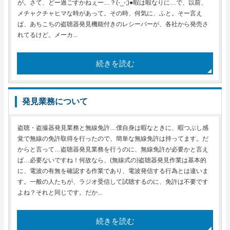
が。さて、どー過ごすかねぇー…？(-_-;)●暇は暇なりに…で、以前、
メチャクチャヒマな時があって。その時、何気に、ふと。そー言え
ば、あちこちの盗聴器発見機能付きのレシーバーが、各社から発売さ
れてるけど。メーカ...
続きを読む
発見業務について
盗聴・盗撮器発見業務と無線免許…僕自身は暇なときに、暇つぶし感
覚で無線の免許取得を行ったので、簡単な無線免許は持ってます。だ
からと言って…盗聴器発見業務を行うのに、無線免許が必要かと言え
ば…必要ないですね！何故なら、(無線式の)盗聴器発見作業は基本的
に、電波の有無を確認する作業であり、電波発信する行為とは違いま
す。一般の人たちが、ラジオ受信して試聴するのに、免許は不要です
よね？それと同じです。だか...
続きを読む