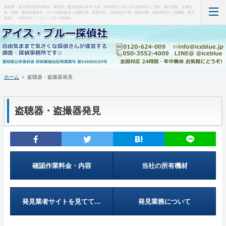
愛知県・名古屋市近郊の探偵・興信所｜愛知県春日井市 中部・東海地方を含む日本全国対応｜浮気・素行調査、証拠収
集・撮影、盗聴盗撮発見、ＧＰＳ端末販売｜臨機応変・柔軟対応、日時指定不要・緊急出動、依頼者同行｜消費税・着手
金無し、分割対応｜アイス・ブルー探偵社
ホーム
当事務所について（はじめに・事務所概要）
ホーム
＞ 盗聴器・盗撮器発見
調査料金など(支払い・料金表・事例)
盗聴器・盗撮器発見
特徴など(違い・緊急出動・暗所カメラ)
盗聴器・盗撮器発見(料金・機材など)
ＧＰＳ端末の紹介・販売
確認作業料金・内容
当社の所有機材
お問い合わせ・調査の流れ
発見業者サイトを見てて…
発見業務について
管理人の部屋(Q&A ・SNS・暇つぶし)