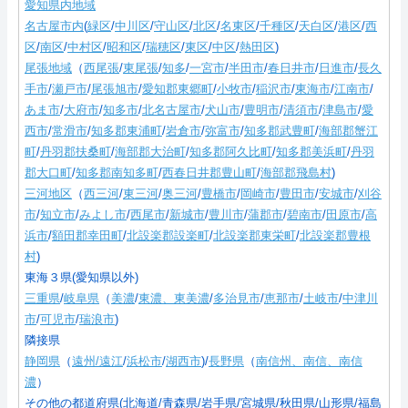
愛知県内地域
名古屋市内
(
緑区
/
中川区
/
守山区
/
北区
/
名東区
/
千種区
/
天白区
/
港区
/
西
区
/
南区
/
中村区
/
昭和区
/
瑞穂区
/
東区
/
中区
/
熱田区
)
尾張地域
（
西尾張
/
東尾張
/
知多
/
一宮市
/
半田市
/
春日井市
/
日進市
/
長久
手市
/
瀬戸市
/
尾張旭市
/
愛知郡東郷町
/
小牧市
/
稲沢市
/
東海市
/
江南市
/
あま市
/
大府市
/
知多市
/
北名古屋市
/
犬山市
/
豊明市
/
清須市
/
津島市
/
愛
西市
/
常滑市
/
知多郡東浦町
/
岩倉市
/
弥富市
/
知多郡武豊町
/
海部郡蟹江
町
/
丹羽郡扶桑町
/
海部郡大治町
/
知多郡阿久比町
/
知多郡美浜町
/
丹羽
郡大口町
/
知多郡南知多町
/
西春日井郡豊山町
/
海部郡飛島村
)
三河地区
（
西三河
/
東三河
/
奥三河
/
豊橋市
/
岡崎市
/
豊田市
/
安城市
/
刈谷
市
/
知立市
/
みよし市
/
西尾市
/
新城市
/
豊川市
/
蒲郡市
/
碧南市
/
田原市
/
高
浜市
/
額田郡幸田町
/
北設楽郡設楽町
/
北設楽郡東栄町
/
北設楽郡豊根
村
)
東海３県(愛知県以外)
三重県
/
岐阜県
（
美濃
/
東濃、東美濃
/
多治見市
/
恵那市
/
土岐市
/
中津川
市
/
可児市
/
瑞浪市
)
隣接県
静岡県
（
遠州/遠江
/
浜松市
/
湖西市
)/
長野県
（
南信州、南信、南信
濃
）
その他の都道府県(北海道/青森県/岩手県/宮城県/秋田県/山形県/福島