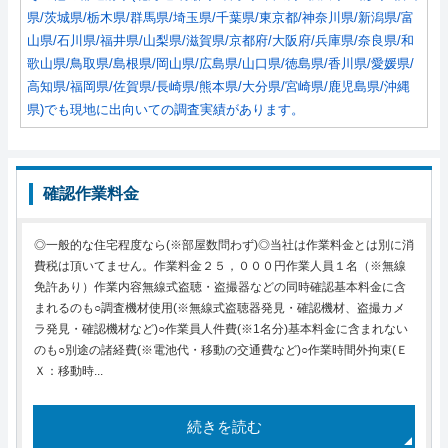
県/茨城県/栃木県/群馬県/埼玉県/千葉県/東京都/神奈川県/新潟県/富
山県/石川県/福井県/山梨県/滋賀県/京都府/大阪府/兵庫県/奈良県/和
歌山県/鳥取県/島根県/岡山県/広島県/山口県/徳島県/香川県/愛媛県/
高知県/福岡県/佐賀県/長崎県/熊本県/大分県/宮崎県/鹿児島県/沖縄
県)でも現地に出向いての調査実績があります。
確認作業料金
◎一般的な住宅程度なら(※部屋数問わず)◎当社は作業料金とは別に消
費税は頂いてません。作業料金２５，０００円作業人員１名（※無線
免許あり）作業内容無線式盗聴・盗撮器などの同時確認基本料金に含
まれるのも○調査機材使用(※無線式盗聴器発見・確認機材、盗撮カメ
ラ発見・確認機材など)○作業員人件費(※1名分)基本料金に含まれない
のも○別途の諸経費(※電池代・移動の交通費など)○作業時間外拘束(Ｅ
Ｘ：移動時...
続きを読む