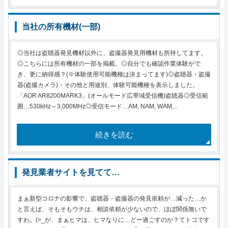
当社の所有機材(一部)
◎当社は盗聴器発見機材以外に、盗撮器発見用機材も所持してます。
◎こちらには所有機材の一部を掲載。◎自分でも確認作業体験がで
き、更に納得感？(※体験使用可能機種は決まってます)◎盗聴器・盗撮
器(盗撮カメラ)・その他と用途別、体験可能機種を表示しました。
「AOR AR8200MARK3」(オールモード広帯域受信機)盗聴器◎受信範
囲…530kHz～3,000MHz◎受信モード…AM, NAM, WAM,...
続きを読む
発見業者サイトを見てて…
まぁ新型コロナの影響で、盗聴器・盗撮器の発見依頼が…減った…か
と言えば、そもそもウチは、相談依頼が少ないので、ほぼ関係無いで
すわ。(>_が、まぁヒマは、ヒマなりに…どー過ごすのか？てトコです