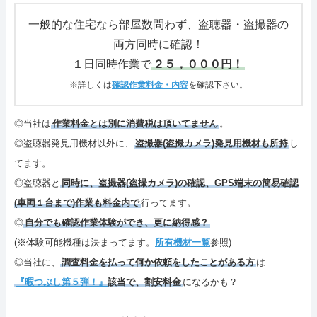
さいごに
一般的な住宅なら部屋数問わず、盗聴器・盗撮器の
両方同時に確認！
特定商取引表記・プライバシーポリシー
１日同時作業で
２５，０００円！
ご連絡(電話,メール,ブログ,SNS)
※詳しくは
確認作業料金・内容
を確認下さい。
カテゴリーメニュー
◎当社は
作業料金とは別に消費税は頂いてません
。
◎盗聴器発見用機材以外に、
盗撮器(盗撮カメラ)発見用機材も所持
し
サイトマップ
てます。
◎盗聴器と
同時に、盗撮器(盗撮カメラ)の確認、GPS端末の簡易確認
(車両１台まで)作業も料金内で
行ってます。
◎
自分でも確認作業体験ができ、更に納得感？
(※体験可能機種は決まってます。
所有機材一覧
参照)
◎当社に、
調査料金を払って何か依頼をしたことがある方
は…
『暇つぶし第５弾！』
該当で、割安料金
になるかも？