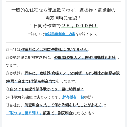
さいごに
一般的な住宅なら部屋数問わず、盗聴器・盗撮器の
両方同時に確認！
特定商取引表記・プライバシーポリシー
１日同時作業で
２５，０００円！
ご連絡(電話,メール,ブログ,SNS)
※詳しくは
確認作業料金・内容
を確認下さい。
カテゴリーメニュー
◎当社は
作業料金とは別に消費税は頂いてません
。
◎盗聴器発見用機材以外に、
盗撮器(盗撮カメラ)発見用機材も所持
し
サイトマップ
てます。
◎盗聴器と
同時に、盗撮器(盗撮カメラ)の確認、GPS端末の簡易確認
(車両１台まで)作業も料金内で
行ってます。
◎
自分でも確認作業体験ができ、更に納得感？
(※体験可能機種は決まってます。
所有機材一覧
参照)
◎当社に、
調査料金を払って何か依頼をしたことがある方
は…
『暇つぶし第５弾！』
該当で、割安料金
になるかも？