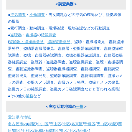
＜調査業務＞
●
浮気調査
・
不倫調査
・男女問題などの浮気の確認及び、証拠映像
の撮影
●素行調査・動向調査・現場確認・現地確認などの行動調査
●
盗聴器
・
盗撮器
の
確認調査
(
盗聴器・盗撮器発見
、
盗聴盗撮発見
、盗聴・盗撮器発見、盗聴盗撮
器発見、盗聴器盗撮器発見、盗聴器・盗撮器確認調査、盗聴盗撮確
認調査、盗聴・盗撮器確認調査、盗聴盗撮器確認調査、盗聴器盗撮
器確認調査、盗聴器・盗撮器調査、盗聴盗撮調査、盗聴・盗撮器調
査、盗聴盗撮器調査、盗聴器盗撮器調査、盗聴器調査、盗聴調査、
盗聴器発見、盗聴発見、盗聴器確認調査、盗聴確認調査、盗撮カメ
ラの調査、盗撮カメラ調査、盗撮カメラ発見、盗撮カメラの発見、
盗撮カメラの確認調査、盗撮カメラ確認調査などと言われる業務
)
●その他の
業務
など
＜主な活動地域の
一覧
＞
愛知県内地域
名古屋市内
(
緑区
/
中川区
/
守山区
/
北区
/
名東区
/
千種区
/
天白区
/
港区
/
西
区
/
南区
/
中村区
/
昭和区
/
瑞穂区
/
東区
/
中区
/
熱田区
)