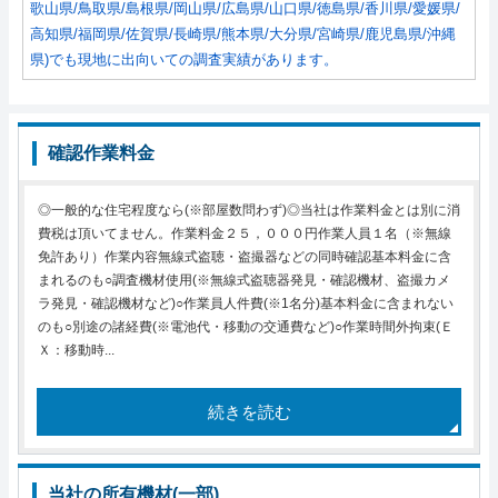
歌山県/鳥取県/島根県/岡山県/広島県/山口県/徳島県/香川県/愛媛県/
高知県/福岡県/佐賀県/長崎県/熊本県/大分県/宮崎県/鹿児島県/沖縄
県)でも現地に出向いての調査実績があります。
確認作業料金
◎一般的な住宅程度なら(※部屋数問わず)◎当社は作業料金とは別に消
費税は頂いてません。作業料金２５，０００円作業人員１名（※無線
免許あり）作業内容無線式盗聴・盗撮器などの同時確認基本料金に含
まれるのも○調査機材使用(※無線式盗聴器発見・確認機材、盗撮カメ
ラ発見・確認機材など)○作業員人件費(※1名分)基本料金に含まれない
のも○別途の諸経費(※電池代・移動の交通費など)○作業時間外拘束(Ｅ
Ｘ：移動時...
続きを読む
当社の所有機材(一部)