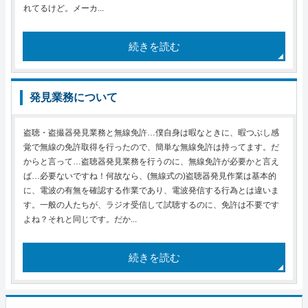
れてるけど。メーカ...
続きを読む
発見業務について
盗聴・盗撮器発見業務と無線免許…僕自身は暇なときに、暇つぶし感
覚で無線の免許取得を行ったので、簡単な無線免許は持ってます。だ
からと言って…盗聴器発見業務を行うのに、無線免許が必要かと言え
ば…必要ないですね！何故なら、(無線式の)盗聴器発見作業は基本的
に、電波の有無を確認する作業であり、電波発信する行為とは違いま
す。一般の人たちが、ラジオ受信して試聴するのに、免許は不要です
よね？それと同じです。だか...
続きを読む