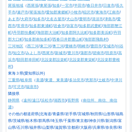
尾張地域
（
西尾張
/
東尾張
/
知多
/
一宮市
/
半田市
/
春日井市
/
日進市
/
長久
手市
/
瀬戸市
/
尾張旭市
/
愛知郡東郷町
/
小牧市
/
稲沢市
/
東海市
/
江南市
/
あま市
/
大府市
/
知多市
/
北名古屋市
/
犬山市
/
豊明市
/
清須市
/
津島市
/
愛
西市
/
常滑市
/
知多郡東浦町
/
岩倉市
/
弥富市
/
知多郡武豊町
/
海部郡蟹江
町
/
丹羽郡扶桑町
/
海部郡大治町
/
知多郡阿久比町
/
知多郡美浜町
/
丹羽
郡大口町
/
知多郡南知多町
/
西春日井郡豊山町
/
海部郡飛島村
)
三河地区
（
西三河
/
東三河
/
奥三河
/
豊橋市
/
岡崎市
/
豊田市
/
安城市
/
刈谷
市
/
知立市
/
みよし市
/
西尾市
/
新城市
/
豊川市
/
蒲郡市
/
碧南市
/
田原市
/
高
浜市
/
額田郡幸田町
/
北設楽郡設楽町
/
北設楽郡東栄町
/
北設楽郡豊根
村
)
東海３県(愛知県以外)
三重県
/
岐阜県
（
美濃
/
東濃、東美濃
/
多治見市
/
恵那市
/
土岐市
/
中津川
市
/
可児市
/
瑞浪市
)
隣接県
静岡県
（
遠州/遠江
/
浜松市
/
湖西市
)/
長野県
（
南信州、南信、南信
濃
）
その他の都道府県(北海道/青森県/岩手県/宮城県/秋田県/山形県/福島
県/茨城県/栃木県/群馬県/埼玉県/千葉県/東京都/神奈川県/新潟県/富
山県/石川県/福井県/山梨県/滋賀県/京都府/大阪府/兵庫県/奈良県/和