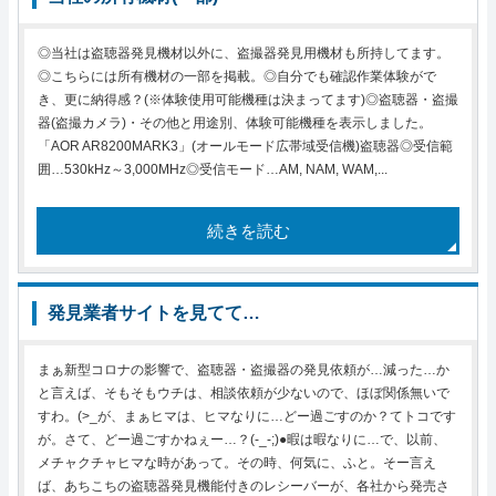
◎当社は盗聴器発見機材以外に、盗撮器発見用機材も所持してます。
◎こちらには所有機材の一部を掲載。◎自分でも確認作業体験がで
き、更に納得感？(※体験使用可能機種は決まってます)◎盗聴器・盗撮
器(盗撮カメラ)・その他と用途別、体験可能機種を表示しました。
「AOR AR8200MARK3」(オールモード広帯域受信機)盗聴器◎受信範
囲…530kHz～3,000MHz◎受信モード…AM, NAM, WAM,...
続きを読む
発見業者サイトを見てて…
まぁ新型コロナの影響で、盗聴器・盗撮器の発見依頼が…減った…か
と言えば、そもそもウチは、相談依頼が少ないので、ほぼ関係無いで
すわ。(>_が、まぁヒマは、ヒマなりに…どー過ごすのか？てトコです
が。さて、どー過ごすかねぇー…？(-_-;)●暇は暇なりに…で、以前、
メチャクチャヒマな時があって。その時、何気に、ふと。そー言え
ば、あちこちの盗聴器発見機能付きのレシーバーが、各社から発売さ