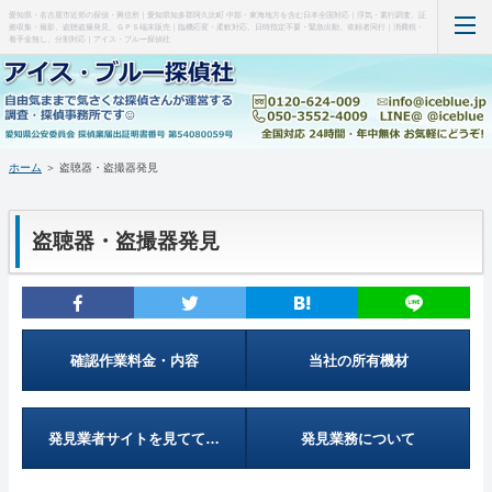
愛知県・名古屋市近郊の探偵・興信所｜愛知県知多郡阿久比町 中部・東海地方を含む日本全国対応｜浮気・素行調査、証
拠収集・撮影、盗聴盗撮発見、ＧＰＳ端末販売｜臨機応変・柔軟対応、日時指定不要・緊急出動、依頼者同行｜消費税・
着手金無し、分割対応｜アイス・ブルー探偵社
ホーム
当事務所について（はじめに・事務所概要）
ホーム
＞ 盗聴器・盗撮器発見
調査料金など(支払い・料金表・事例)
盗聴器・盗撮器発見
特徴など(違い・緊急出動・暗所カメラ)
盗聴器・盗撮器発見(料金・機材など)
ＧＰＳ端末の紹介・販売
確認作業料金・内容
当社の所有機材
お問い合わせ・調査の流れ
発見業者サイトを見てて…
発見業務について
管理人の部屋(Q&A ・SNS・暇つぶし)