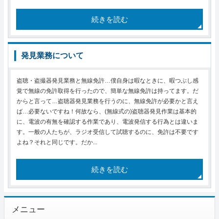
続きを読む
発見業務について
盗聴・盗撮器発見業務と無線免許…僕自身は暇なときに、暇つぶし感
覚で無線の免許取得を行ったので、簡単な無線免許は持ってます。だ
からと言って…盗聴器発見業務を行うのに、無線免許が必要かと言え
ば…必要ないですね！何故なら、(無線式の)盗聴器発見作業は基本的
に、電波の有無を確認する作業であり、電波発信する行為とは違いま
す。一般の人たちが、ラジオ受信して試聴するのに、免許は不要です
よね？それと同じです。だか...
続きを読む
メニュー