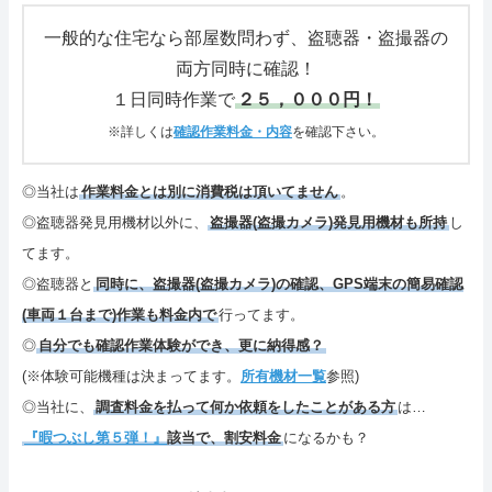
さいごに
一般的な住宅なら部屋数問わず、盗聴器・盗撮器の
両方同時に確認！
特定商取引表記・プライバシーポリシー
１日同時作業で
２５，０００円！
ご連絡(電話,メール,ブログ,SNS)
※詳しくは
確認作業料金・内容
を確認下さい。
カテゴリーメニュー
◎当社は
作業料金とは別に消費税は頂いてません
。
◎盗聴器発見用機材以外に、
盗撮器(盗撮カメラ)発見用機材も所持
し
サイトマップ
てます。
◎盗聴器と
同時に、盗撮器(盗撮カメラ)の確認、GPS端末の簡易確認
(車両１台まで)作業も料金内で
行ってます。
◎
自分でも確認作業体験ができ、更に納得感？
(※体験可能機種は決まってます。
所有機材一覧
参照)
◎当社に、
調査料金を払って何か依頼をしたことがある方
は…
『暇つぶし第５弾！』
該当で、割安料金
になるかも？