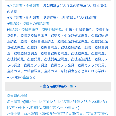
●
浮気調査
・
不倫調査
・男女問題などの浮気の確認及び、証拠映像
の撮影
●素行調査・動向調査・現場確認・現地確認などの行動調査
●
盗聴器
・
盗撮器
の
確認調査
(
盗聴器・盗撮器発見
、
盗聴盗撮発見
、盗聴・盗撮器発見、盗聴盗撮
器発見、盗聴器盗撮器発見、盗聴器・盗撮器確認調査、盗聴盗撮確
認調査、盗聴・盗撮器確認調査、盗聴盗撮器確認調査、盗聴器盗撮
器確認調査、盗聴器・盗撮器調査、盗聴盗撮調査、盗聴・盗撮器調
査、盗聴盗撮器調査、盗聴器盗撮器調査、盗聴器調査、盗聴調査、
盗聴器発見、盗聴発見、盗聴器確認調査、盗聴確認調査、盗撮カメ
ラの調査、盗撮カメラ調査、盗撮カメラ発見、盗撮カメラの発見、
盗撮カメラの確認調査、盗撮カメラ確認調査などと言われる業務
)
●その他の
業務
など
＜主な活動地域の
一覧
＞
愛知県内地域
名古屋市内
(
緑区
/
中川区
/
守山区
/
北区
/
名東区
/
千種区
/
天白区
/
港区
/
西
区
/
南区
/
中村区
/
昭和区
/
瑞穂区
/
東区
/
中区
/
熱田区
)
尾張地域
（
西尾張
/
東尾張
/
知多
/
一宮市
/
半田市
/
春日井市
/
日進市
/
長久