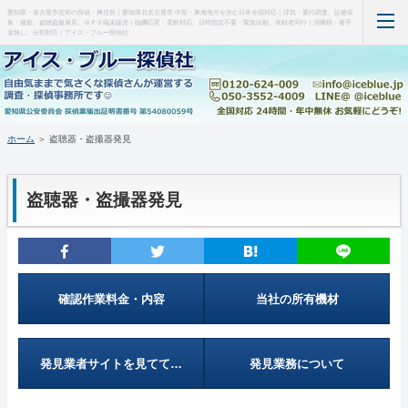
愛知県・名古屋市近郊の探偵・興信所｜愛知県北名古屋市 中部・東海地方を含む日本全国対応｜浮気・素行調査、証拠収
集・撮影、盗聴盗撮発見、ＧＰＳ端末販売｜臨機応変・柔軟対応、日時指定不要・緊急出動、依頼者同行｜消費税・着手
金無し、分割対応｜アイス・ブルー探偵社
ホーム
当事務所について（はじめに・事務所概要）
ホーム
＞ 盗聴器・盗撮器発見
調査料金など(支払い・料金表・事例)
盗聴器・盗撮器発見
特徴など(違い・緊急出動・暗所カメラ)
盗聴器・盗撮器発見(料金・機材など)
ＧＰＳ端末の紹介・販売
確認作業料金・内容
当社の所有機材
お問い合わせ・調査の流れ
発見業者サイトを見てて…
発見業務について
管理人の部屋(Q&A ・SNS・暇つぶし)