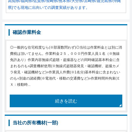
高知県/福岡県/佐賀県/長崎県/熊本県/大分県/宮崎県/鹿児島県/沖縄
県)でも現地に出向いての調査実績があります。
確認作業料金
◎一般的な住宅程度なら(※部屋数問わず)◎当社は作業料金とは別に消
費税は頂いてません。作業料金２５，０００円作業人員１名（※無線
免許あり）作業内容無線式盗聴・盗撮器などの同時確認基本料金に含
まれるのも○調査機材使用(※無線式盗聴器発見・確認機材、盗撮カメ
ラ発見・確認機材など)○作業員人件費(※1名分)基本料金に含まれない
のも○別途の諸経費(※電池代・移動の交通費など)○作業時間外拘束(Ｅ
Ｘ：移動時...
続きを読む
当社の所有機材(一部)