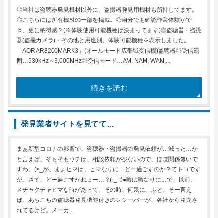
◎当社は盗聴器発見機材以外に、盗撮器発見用機材も所持してます。
◎こちらには所有機材の一部を掲載。◎自分でも確認作業体験がで
き、更に納得感？(※体験使用可能機種は決まってます)◎盗聴器・盗撮
器(盗撮カメラ)・その他と用途別、体験可能機種を表示しました。
「AOR AR8200MARK3」(オールモード広帯域受信機)盗聴器◎受信範
囲…530kHz～3,000MHz◎受信モード…AM, NAM, WAM,...
続きを読む
発見業者サイトを見てて…
まぁ新型コロナの影響で、盗聴器・盗撮器の発見依頼が…減った…か
と言えば、そもそもウチは、相談依頼が少ないので、ほぼ関係無いで
すわ。(>_が、まぁヒマは、ヒマなりに…どー過ごすのか？てトコです
が。さて、どー過ごすかねぇー…？(-_-;)●暇は暇なりに…で、以前、
メチャクチャヒマな時があって。その時、何気に、ふと。そー言え
ば、あちこちの盗聴器発見機能付きのレシーバーが、各社から発売さ
れてるけど。メーカ...