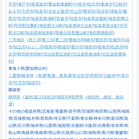
手市
/
瀬戸市
/
尾張旭市
/
愛知郡東郷町
/
小牧市
/
稲沢市
/
東海市
/
江南市
/
あま市
/
大府市
/
知多市
/
北名古屋市
/
犬山市
/
豊明市
/
清須市
/
津島市
/
愛
西市
/
常滑市
/
知多郡東浦町
/
岩倉市
/
弥富市
/
知多郡武豊町
/
海部郡蟹江
町
/
丹羽郡扶桑町
/
海部郡大治町
/
知多郡阿久比町
/
知多郡美浜町
/
丹羽
郡大口町
/
知多郡南知多町
/
西春日井郡豊山町
/
海部郡飛島村
)
三河地区
（
西三河
/
東三河
/
奥三河
/
豊橋市
/
岡崎市
/
豊田市
/
安城市
/
刈谷
市
/
知立市
/
みよし市
/
西尾市
/
新城市
/
豊川市
/
蒲郡市
/
碧南市
/
田原市
/
高
浜市
/
額田郡幸田町
/
北設楽郡設楽町
/
北設楽郡東栄町
/
北設楽郡豊根
村
)
東海３県(愛知県以外)
三重県
/
岐阜県
（
美濃
/
東濃、東美濃
/
多治見市
/
恵那市
/
土岐市
/
中津川
市
/
可児市
/
瑞浪市
)
隣接県
静岡県
（
遠州/遠江
/
浜松市
/
湖西市
)/
長野県
（
南信州、南信、南信
濃
）
その他の都道府県(北海道/青森県/岩手県/宮城県/秋田県/山形県/福島
県/茨城県/栃木県/群馬県/埼玉県/千葉県/東京都/神奈川県/新潟県/富
山県/石川県/福井県/山梨県/滋賀県/京都府/大阪府/兵庫県/奈良県/和
歌山県/鳥取県/島根県/岡山県/広島県/山口県/徳島県/香川県/愛媛県/