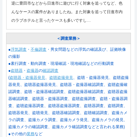
逆に豊田市などから日進市に遊びに行く対象を追ってなど、色
んなケースの案件がありましたね。また対象を追って日進市内
のラブホテルと言ったケースも多いですし…
＜調査業務＞
●
浮気調査
・
不倫調査
・男女問題などの浮気の確認及び、証拠映像
の撮影
●素行調査・動向調査・現場確認・現地確認などの行動調査
●
盗聴器
・
盗撮器
の
確認調査
(
盗聴器・盗撮器発見
、
盗聴盗撮発見
、盗聴・盗撮器発見、盗聴盗撮
器発見、盗聴器盗撮器発見、盗聴器・盗撮器確認調査、盗聴盗撮確
認調査、盗聴・盗撮器確認調査、盗聴盗撮器確認調査、盗聴器盗撮
器確認調査、盗聴器・盗撮器調査、盗聴盗撮調査、盗聴・盗撮器調
査、盗聴盗撮器調査、盗聴器盗撮器調査、盗聴器調査、盗聴調査、
盗聴器発見、盗聴発見、盗聴器確認調査、盗聴確認調査、盗撮カメ
ラの調査、盗撮カメラ調査、盗撮カメラ発見、盗撮カメラの発見、
盗撮カメラの確認調査、盗撮カメラ確認調査などと言われる業務
)
●その他の
業務
など