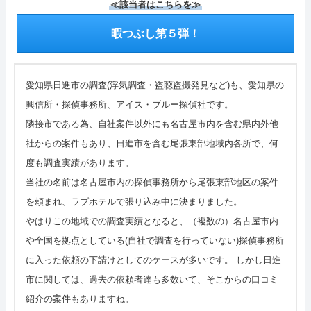
≪該当者はこちらを≫
暇つぶし第５弾！
愛知県日進市の調査(浮気調査・盗聴盗撮発見など)も、愛知県の
興信所・探偵事務所、アイス・ブルー探偵社です。
隣接市である為、自社案件以外にも名古屋市内を含む県内外他
社からの案件もあり、日進市を含む尾張東部地域内各所で、何
度も調査実績があります。
当社の名前は名古屋市内の探偵事務所から尾張東部地区の案件
を頼まれ、ラブホテルで張り込み中に決まりました。
やはりこの地域での調査実績となると、（複数の）名古屋市内
や全国を拠点としている(自社で調査を行っていない)探偵事務所
に入った依頼の下請けとしてのケースが多いです。 しかし日進
市に関しては、過去の依頼者達も多数いて、そこからの口コミ
紹介の案件もありますね。