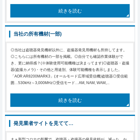
続きを読む
当社の所有機材(一部)
◎当社は盗聴器発見機材以外に、盗撮器発見用機材も所持してます。
◎こちらには所有機材の一部を掲載。◎自分でも確認作業体験がで
き、更に納得感？(※体験使用可能機種は決まってます)◎盗聴器・盗撮
器(盗撮カメラ)・その他と用途別、体験可能機種を表示しました。
「AOR AR8200MARK3」(オールモード広帯域受信機)盗聴器◎受信範
囲…530kHz～3,000MHz◎受信モード…AM, NAM, WAM,...
続きを読む
発見業者サイトを見てて…
まぁ新型コロナの影響で、盗聴器・盗撮器の発見依頼が…減った…か