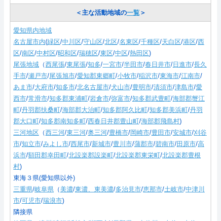
＜主な活動地域の
一覧
＞
愛知県内地域
名古屋市内
(
緑区
/
中川区
/
守山区
/
北区
/
名東区
/
千種区
/
天白区
/
港区
/
西
区
/
南区
/
中村区
/
昭和区
/
瑞穂区
/
東区
/
中区
/
熱田区
)
尾張地域
（
西尾張
/
東尾張
/
知多
/
一宮市
/
半田市
/
春日井市
/
日進市
/
長久
手市
/
瀬戸市
/
尾張旭市
/
愛知郡東郷町
/
小牧市
/
稲沢市
/
東海市
/
江南市
/
あま市
/
大府市
/
知多市
/
北名古屋市
/
犬山市
/
豊明市
/
清須市
/
津島市
/
愛
西市
/
常滑市
/
知多郡東浦町
/
岩倉市
/
弥富市
/
知多郡武豊町
/
海部郡蟹江
町
/
丹羽郡扶桑町
/
海部郡大治町
/
知多郡阿久比町
/
知多郡美浜町
/
丹羽
郡大口町
/
知多郡南知多町
/
西春日井郡豊山町
/
海部郡飛島村
)
三河地区
（
西三河
/
東三河
/
奥三河
/
豊橋市
/
岡崎市
/
豊田市
/
安城市
/
刈谷
市
/
知立市
/
みよし市
/
西尾市
/
新城市
/
豊川市
/
蒲郡市
/
碧南市
/
田原市
/
高
浜市
/
額田郡幸田町
/
北設楽郡設楽町
/
北設楽郡東栄町
/
北設楽郡豊根
村
)
東海３県(愛知県以外)
三重県
/
岐阜県
（
美濃
/
東濃、東美濃
/
多治見市
/
恵那市
/
土岐市
/
中津川
市
/
可児市
/
瑞浪市
)
隣接県