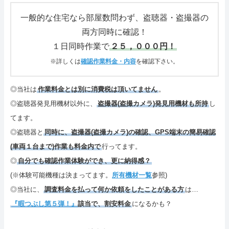
さいごに
一般的な住宅なら部屋数問わず、盗聴器・盗撮器の
両方同時に確認！
特定商取引表記・プライバシーポリシー
１日同時作業で
２５，０００円！
ご連絡(電話,メール,ブログ,SNS)
※詳しくは
確認作業料金・内容
を確認下さい。
カテゴリーメニュー
◎当社は
作業料金とは別に消費税は頂いてません
。
◎盗聴器発見用機材以外に、
盗撮器(盗撮カメラ)発見用機材も所持
し
サイトマップ
てます。
◎盗聴器と
同時に、盗撮器(盗撮カメラ)の確認、GPS端末の簡易確認
(車両１台まで)作業も料金内で
行ってます。
◎
自分でも確認作業体験ができ、更に納得感？
(※体験可能機種は決まってます。
所有機材一覧
参照)
◎当社に、
調査料金を払って何か依頼をしたことがある方
は…
『暇つぶし第５弾！』
該当で、割安料金
になるかも？