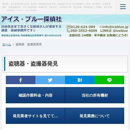
愛知県・名古屋市近郊の探偵・興信所｜愛知県日進市 中部・東海地方を含む日本全国対応｜浮気・素行調査、証拠収集・
撮影、盗聴盗撮発見、ＧＰＳ端末販売｜臨機応変・柔軟対応、日時指定不要・緊急出動、依頼者同行｜消費税・着手金無
し、分割対応｜アイス・ブルー探偵社
ホーム
当事務所について（はじめに・事務所概要）
ホーム
＞ 盗聴器・盗撮器発見
調査料金など(支払い・料金表・事例)
盗聴器・盗撮器発見
特徴など(違い・緊急出動・暗所カメラ)
盗聴器・盗撮器発見(料金・機材など)
ＧＰＳ端末の紹介・販売
確認作業料金・内容
当社の所有機材
お問い合わせ・調査の流れ
発見業者サイトを見てて…
発見業務について
管理人の部屋(Q&A ・SNS・暇つぶし)