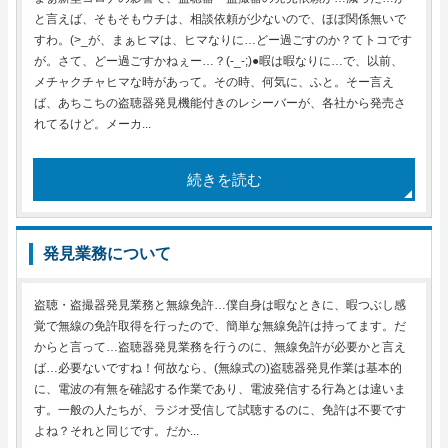
と言えば、そもそもウチは、相談依頼が少ないので、ほぼ関係無いで
すわ。(>_が、まぁヒマは、ヒマなりに…どー過ごすのか？てトコです
が。さて、どー過ごすかねぇー…？(-_-;)●暇は暇なりに…で、以前、
メチャクチャヒマな時があって。その時、何気に、ふと。そー言え
ば、あちこちの盗聴器発見機能付きのレシーバーが、各社から発売さ
れてるけど。メーカ...
続きを読む
発見業務について
盗聴・盗撮器発見業務と無線免許…僕自身は暇なときに、暇つぶし感
覚で無線の免許取得を行ったので、簡単な無線免許は持ってます。だ
からと言って…盗聴器発見業務を行うのに、無線免許が必要かと言え
ば…必要ないですね！何故なら、(無線式の)盗聴器発見作業は基本的
に、電波の有無を確認する作業であり、電波発信する行為とは違いま
す。一般の人たちが、ラジオ受信して試聴するのに、免許は不要です
よね？それと同じです。だか...