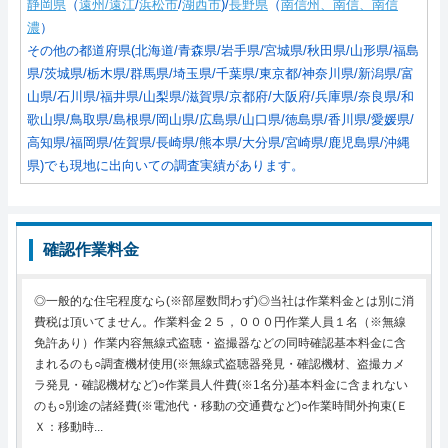
静岡県
（
遠州/遠江
/
浜松市
/
湖西市
)/
長野県
（
南信州、南信、南信
濃
）
その他の都道府県(北海道/青森県/岩手県/宮城県/秋田県/山形県/福島
県/茨城県/栃木県/群馬県/埼玉県/千葉県/東京都/神奈川県/新潟県/富
山県/石川県/福井県/山梨県/滋賀県/京都府/大阪府/兵庫県/奈良県/和
歌山県/鳥取県/島根県/岡山県/広島県/山口県/徳島県/香川県/愛媛県/
高知県/福岡県/佐賀県/長崎県/熊本県/大分県/宮崎県/鹿児島県/沖縄
県)でも現地に出向いての調査実績があります。
確認作業料金
◎一般的な住宅程度なら(※部屋数問わず)◎当社は作業料金とは別に消
費税は頂いてません。作業料金２５，０００円作業人員１名（※無線
免許あり）作業内容無線式盗聴・盗撮器などの同時確認基本料金に含
まれるのも○調査機材使用(※無線式盗聴器発見・確認機材、盗撮カメ
ラ発見・確認機材など)○作業員人件費(※1名分)基本料金に含まれない
のも○別途の諸経費(※電池代・移動の交通費など)○作業時間外拘束(Ｅ
Ｘ：移動時...