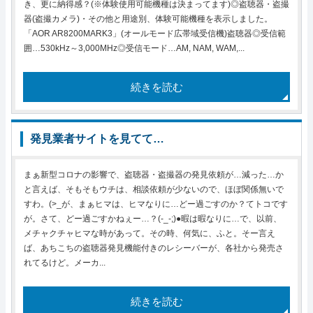
き、更に納得感？(※体験使用可能機種は決まってます)◎盗聴器・盗撮
器(盗撮カメラ)・その他と用途別、体験可能機種を表示しました。
「AOR AR8200MARK3」(オールモード広帯域受信機)盗聴器◎受信範
囲…530kHz～3,000MHz◎受信モード…AM, NAM, WAM,...
続きを読む
発見業者サイトを見てて…
まぁ新型コロナの影響で、盗聴器・盗撮器の発見依頼が…減った…か
と言えば、そもそもウチは、相談依頼が少ないので、ほぼ関係無いで
すわ。(>_が、まぁヒマは、ヒマなりに…どー過ごすのか？てトコです
が。さて、どー過ごすかねぇー…？(-_-;)●暇は暇なりに…で、以前、
メチャクチャヒマな時があって。その時、何気に、ふと。そー言え
ば、あちこちの盗聴器発見機能付きのレシーバーが、各社から発売さ
れてるけど。メーカ...
続きを読む