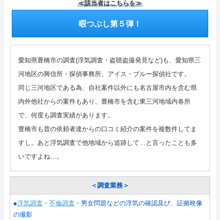
≪該当者はこちらを≫
暇つぶし第５弾！
愛知県豊橋市の調査(浮気調査・盗聴盗撮発見など)も、愛知県三
河地区の興信所・探偵事務所、アイス・ブルー探偵社です。
同じ三河地区である為、自社案件以外にも名古屋市内を含む県
内外他社からの案件もあり、豊橋市を含む東三河地域内各所
で、何度も調査実績があります。
豊橋市も昔の依頼者達からの口コミ紹介の案件を複数件してま
すし。あと浮気調査で他地域から追跡して…と言ったことも多
いですよね…。
＜調査業務＞
●
浮気調査
・
不倫調査
・男女問題などの浮気の確認及び、証拠映像
の撮影