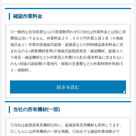
確認作業料金
◎一般的な住宅程度なら(※部屋数問わず)◎当社は作業料金とは別に消
費税は頂いてません。作業料金２５，０００円作業人員１名（※無線
免許あり）作業内容無線式盗聴・盗撮器などの同時確認基本料金に含
まれるのも○調査機材使用(※無線式盗聴器発見・確認機材、盗撮カメ
ラ発見・確認機材など)○作業員人件費(※1名分)基本料金に含まれない
のも○別途の諸経費(※電池代・移動の交通費など)○作業時間外拘束(Ｅ
Ｘ：移動時...
続きを読む
当社の所有機材(一部)
◎当社は盗聴器発見機材以外に、盗撮器発見用機材も所持してます。
◎こちらには所有機材の一部を掲載。◎自分でも確認作業体験がで