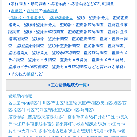
●素行調査・動向調査・現場確認・現地確認などの行動調査
●
盗聴器
・
盗撮器
の
確認調査
(
盗聴器・盗撮器発見
、
盗聴盗撮発見
、盗聴・盗撮器発見、盗聴盗撮
器発見、盗聴器盗撮器発見、盗聴器・盗撮器確認調査、盗聴盗撮確
認調査、盗聴・盗撮器確認調査、盗聴盗撮器確認調査、盗聴器盗撮
器確認調査、盗聴器・盗撮器調査、盗聴盗撮調査、盗聴・盗撮器調
査、盗聴盗撮器調査、盗聴器盗撮器調査、盗聴器調査、盗聴調査、
盗聴器発見、盗聴発見、盗聴器確認調査、盗聴確認調査、盗撮カメ
ラの調査、盗撮カメラ調査、盗撮カメラ発見、盗撮カメラの発見、
盗撮カメラの確認調査、盗撮カメラ確認調査などと言われる業務
)
●その他の
業務
など
＜主な活動地域の
一覧
＞
愛知県内地域
名古屋市内
(
緑区
/
中川区
/
守山区
/
北区
/
名東区
/
千種区
/
天白区
/
港区
/
西
区
/
南区
/
中村区
/
昭和区
/
瑞穂区
/
東区
/
中区
/
熱田区
)
尾張地域
（
西尾張
/
東尾張
/
知多
/
一宮市
/
半田市
/
春日井市
/
日進市
/
長久
手市
/
瀬戸市
/
尾張旭市
/
愛知郡東郷町
/
小牧市
/
稲沢市
/
東海市
/
江南市
/
あま市
/
大府市
/
知多市
/
北名古屋市
/
犬山市
/
豊明市
/
清須市
/
津島市
/
愛