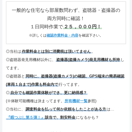
さいごに
一般的な住宅なら部屋数問わず、盗聴器・盗撮器の
両方同時に確認！
特定商取引表記・プライバシーポリシー
１日同時作業で
２５，０００円！
ご連絡(電話,メール,ブログ,SNS)
※詳しくは
確認作業料金・内容
を確認下さい。
カテゴリーメニュー
◎当社は
作業料金とは別に消費税は頂いてません
。
◎盗聴器発見用機材以外に、
盗撮器(盗撮カメラ)発見用機材も所持
し
サイトマップ
てます。
◎盗聴器と
同時に、盗撮器(盗撮カメラ)の確認、GPS端末の簡易確認
(車両１台まで)作業も料金内で
行ってます。
◎
自分でも確認作業体験ができ、更に納得感？
(※体験可能機種は決まってます。
所有機材一覧
参照)
◎当社に、
調査料金を払って何か依頼をしたことがある方
は…
『暇つぶし第５弾！』
該当で、割安料金
になるかも？