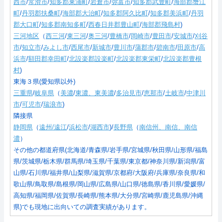
西市
/
常滑市
/
知多郡東浦町
/
岩倉市
/
弥富市
/
知多郡武豊町
/
海部郡蟹江
町
/
丹羽郡扶桑町
/
海部郡大治町
/
知多郡阿久比町
/
知多郡美浜町
/
丹羽
郡大口町
/
知多郡南知多町
/
西春日井郡豊山町
/
海部郡飛島村
)
三河地区
（
西三河
/
東三河
/
奥三河
/
豊橋市
/
岡崎市
/
豊田市
/
安城市
/
刈谷
市
/
知立市
/
みよし市
/
西尾市
/
新城市
/
豊川市
/
蒲郡市
/
碧南市
/
田原市
/
高
浜市
/
額田郡幸田町
/
北設楽郡設楽町
/
北設楽郡東栄町
/
北設楽郡豊根
村
)
東海３県(愛知県以外)
三重県
/
岐阜県
（
美濃
/
東濃、東美濃
/
多治見市
/
恵那市
/
土岐市
/
中津川
市
/
可児市
/
瑞浪市
)
隣接県
静岡県
（
遠州/遠江
/
浜松市
/
湖西市
)/
長野県
（
南信州、南信、南信
濃
）
その他の都道府県(北海道/青森県/岩手県/宮城県/秋田県/山形県/福島
県/茨城県/栃木県/群馬県/埼玉県/千葉県/東京都/神奈川県/新潟県/富
山県/石川県/福井県/山梨県/滋賀県/京都府/大阪府/兵庫県/奈良県/和
歌山県/鳥取県/島根県/岡山県/広島県/山口県/徳島県/香川県/愛媛県/
高知県/福岡県/佐賀県/長崎県/熊本県/大分県/宮崎県/鹿児島県/沖縄
県)でも現地に出向いての調査実績があります。