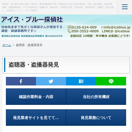
愛知県・名古屋市近郊の探偵・興信所｜愛知県豊橋市 中部・東海地方を含む日本全国対応｜浮気・素行調査、証拠収集・
撮影、盗聴盗撮発見、ＧＰＳ端末販売｜臨機応変・柔軟対応、日時指定不要・緊急出動、依頼者同行｜消費税・着手金無
し、分割対応｜アイス・ブルー探偵社
ホーム
当事務所について（はじめに・事務所概要）
ホーム
＞ 盗聴器・盗撮器発見
調査料金など(支払い・料金表・事例)
盗聴器・盗撮器発見
特徴など(違い・緊急出動・暗所カメラ)
盗聴器・盗撮器発見(料金・機材など)
ＧＰＳ端末の紹介・販売
確認作業料金・内容
当社の所有機材
お問い合わせ・調査の流れ
発見業者サイトを見てて…
発見業務について
管理人の部屋(Q&A ・SNS・暇つぶし)