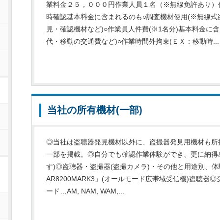
業料金２５，０００円作業人員１名（※無線免許あり）
時確認基本料金に含まれるのも○調査機材使用(※無線
見・確認機材など)○作業員人件費(※1名分)基本料金に
代・移動の交通費など)○作業時間外拘束(ＥＸ：移動時...
当社の所有機材(一部)
◎当社は盗聴器発見機材以外に、盗撮器発見用機材も所
一部を掲載。◎自分でも確認作業体験ができ、更に納得
す)◎盗聴器・盗撮器(盗撮カメラ)・その他と用途別、
ー
AR8200MARK3」(オールモード広帯域受信機)盗聴器◎受
ード…AM, NAM, WAM,...