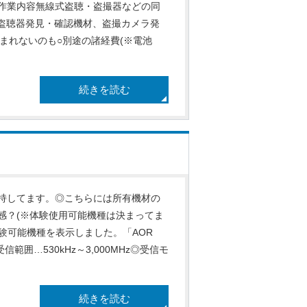
作業内容無線式盗聴・盗撮器などの同
式盗聴器発見・確認機材、盗撮カメラ発
含まれないのも○別途の諸経費(※電池
続きを読む
持してます。◎こちらには所有機材の
感？(※体験使用可能機種は決まってま
体験可能機種を表示しました。「AOR
信範囲…530kHz～3,000MHz◎受信モ
続きを読む