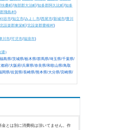
郡扶桑町
/
海部郡大治町
/
知多郡阿久比町
/
知多
郡飛島村
)
刈谷市
/
知立市
/
みよし市
/
西尾市
/
新城市
/
豊川
北設楽郡東栄町
/
北設楽郡豊根村
)
津川市
/
可児市
/
瑞浪市
)
信濃
）
福島県/茨城県/栃木県/群馬県/埼玉県/千葉県/
京都府/大阪府/兵庫県/奈良県/和歌山県/鳥取
福岡県/佐賀県/長崎県/熊本県/大分県/宮崎県/
料金とは別に消費税は頂いてません。作