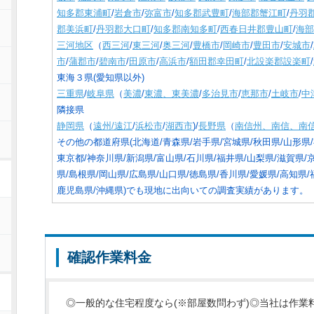
知多郡東浦町
/
岩倉市
/
弥富市
/
知多郡武豊町
/
海部郡蟹江町
/
丹羽
郡美浜町
/
丹羽郡大口町
/
知多郡南知多町
/
西春日井郡豊山町
/
海部
三河地区
（
西三河
/
東三河
/
奥三河
/
豊橋市
/
岡崎市
/
豊田市
/
安城市
/
市
/
蒲郡市
/
碧南市
/
田原市
/
高浜市
/
額田郡幸田町
/
北設楽郡設楽町
/
東海３県(愛知県以外)
三重県
/
岐阜県
（
美濃
/
東濃、東美濃
/
多治見市
/
恵那市
/
土岐市
/
中
隣接県
静岡県
（
遠州/遠江
/
浜松市
/
湖西市
)/
長野県
（
南信州、南信、南
その他の都道府県(北海道/青森県/岩手県/宮城県/秋田県/山形県/
東京都/神奈川県/新潟県/富山県/石川県/福井県/山梨県/滋賀県/
県/島根県/岡山県/広島県/山口県/徳島県/香川県/愛媛県/高知県/
鹿児島県/沖縄県)でも現地に出向いての調査実績があります。
確認作業料金
◎一般的な住宅程度なら(※部屋数問わず)◎当社は作業