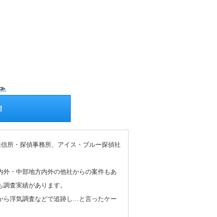
≫
！
興信所・探偵事務所、アイス・ブルー探偵社
内外・中部地方内外の他社からの案件もあ
も調査実績があります。
から浮気調査などで追跡し…と言ったケー