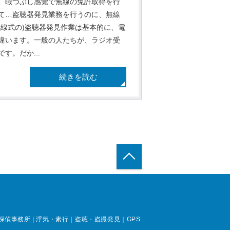
、暇つぶし感覚で無線の免許取得を行
て…盗聴器発見業務を行うのに、無線
線式の)盗聴器発見作業は基本的に、電
違います。一般の人たちが、ラジオ受
。だか...
続きを読む
トップへ戻る
事務所 | 浮気・素行｜盗聴・盗撮発見｜GPS