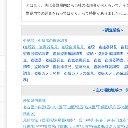
とは言え、実は長野県内にも当社の依頼者が何人もいて、そ
野県内での調査を行ってばかり…って時期がありましたね…
＜調査業務＞
盗聴器・盗撮器の確認調査
(
盗聴器・盗撮器発見
、
盗聴盗撮発見
、盗聴・盗撮器発見、盗
盗撮器確認調査、盗聴盗撮確認調査、盗聴・盗撮器確認調査、
査、盗聴器・盗撮器調査、盗聴盗撮調査、盗聴・盗撮器調査、
調査、盗聴調査、盗聴器発見、盗聴発見、盗聴器確認調査、盗
調査、盗撮カメラ発見、盗撮カメラの発見、盗撮カメラの確認
務
)
＜主な活動地域の
一
愛知県内地域
名古屋市内
(
緑区
/
中川区
/
守山区
/
北区
/
名東区
/
千種区
/
天白区
/
港
熱田区
)
尾張地域
（
西尾張
/
東尾張
/
知多
/
一宮市
/
半田市
/
春日井市
/
日進市
/
牧市
/
稲沢市
/
東海市
/
江南市
/
あま市
/
大府市
/
知多市
/
北名古屋市
/