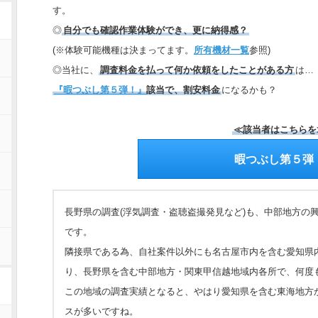
す。
◎
自分でも確認作業体験ができ、更に納得感？
(※体験可能機種は決まってます。
所有機材一覧
参照)
◎当社に、
調査料金を払って何か依頼をしたことがある方
は…
『暇つぶし第５弾！』
該当で、割安料金
になるかも？
≪該当者はこちらを
暇つぶし第５弾
長野県の調査(浮気調査・盗聴盗撮発見など)も、中部地方の
です。
隣接県である為、自社案件以外にも名古屋市内を含む愛知県
り、長野県を含む中部地方・関東甲信越地域内各所で、何度
この地域の調査実績となると、やはり愛知県を含む東海地方
スが多いですね。