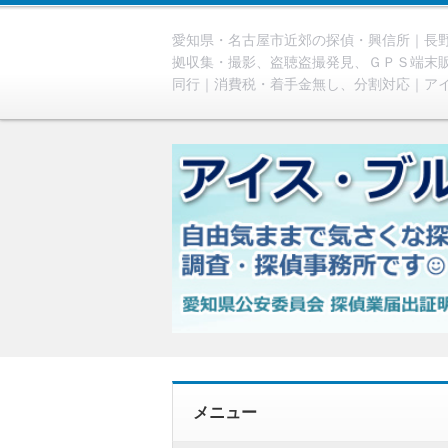
愛知県・名古屋市近郊の探偵・興信所｜長野
拠収集・撮影、盗聴盗撮発見、ＧＰＳ端末
同行｜消費税・着手金無し、分割対応｜ア
メニュー