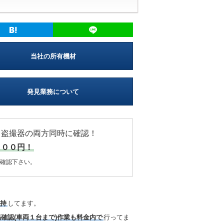
当社の所有機材
発見業務について
・盗撮器の両方同時に確認！
０００円！
確認下さい。
所持
してます。
易確認(車両１台まで)作業も料金内で
行ってま