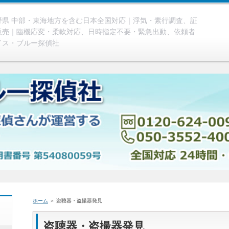
県 中部・東海地方を含む日本全国対応｜浮気・素行調査、証
販売｜臨機応変・柔軟対応、日時指定不要・緊急出動、依頼者
イス・ブルー探偵社
ホーム
＞ 盗聴器・盗撮器発見
盗聴器・盗撮器発見