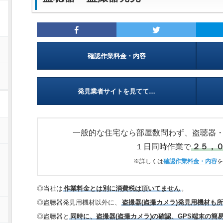
確認作業料金・内容
発見業者サイトを見てて…
一般的な住宅なら部屋数問わず、盗聴器
１日同時作業で
２５，
※詳しくは
確認作業料金・内容
を
◎当社は
作業料金とは別に消費税は頂いてません
。
◎盗聴器発見用機材以外に、
盗撮器(盗撮カメラ)発見用機材も
◎盗聴器と
同時に、盗撮器(盗撮カメラ)の確認、GPS端末の簡