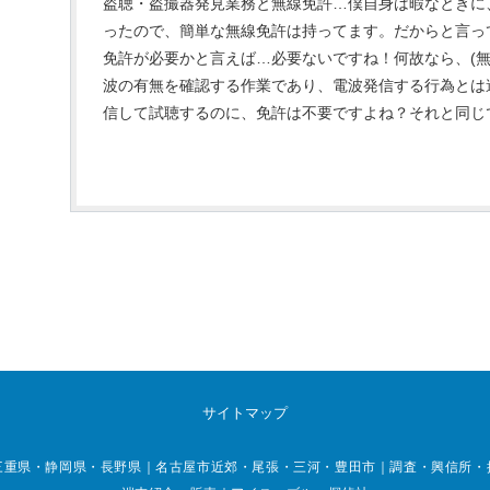
盗聴・盗撮器発見業務と無線免許…僕自身は暇なときに
ったので、簡単な無線免許は持ってます。だからと言っ
免許が必要かと言えば…必要ないですね！何故なら、(無
波の有無を確認する作業であり、電波発信する行為とは
信して試聴するのに、免許は不要ですよね？それと同じです
サイトマップ
重県・静岡県・長野県｜名古屋市近郊・尾張・三河・豊田市｜調査・興信所・探偵