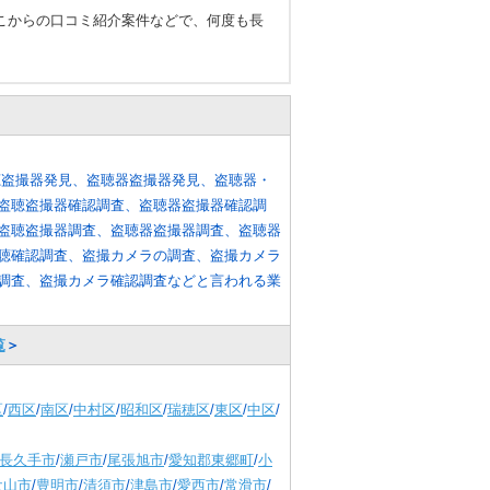
こからの口コミ紹介案件などで、何度も長
。
聴盗撮器発見、盗聴器盗撮器発見、盗聴器・
盗聴盗撮器確認調査、盗聴器盗撮器確認調
盗聴盗撮器調査、盗聴器盗撮器調査、盗聴器
聴確認調査、盗撮カメラの調査、盗撮カメラ
調査、盗撮カメラ確認調査などと言われる業
覧
＞
区
/
西区
/
南区
/
中村区
/
昭和区
/
瑞穂区
/
東区
/
中区
/
長久手市
/
瀬戸市
/
尾張旭市
/
愛知郡東郷町
/
小
犬山市
/
豊明市
/
清須市
/
津島市
/
愛西市
/
常滑市
/