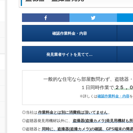
確認作業料金・内容
発見業者サイトを見てて…
一般的な住宅なら部屋数問わず、盗聴器
１日同時作業で
２５，
※詳しくは
確認作業料金・内容
を
◎当社は
作業料金とは別に消費税は頂いてません
。
◎盗聴器発見用機材以外に、
盗撮器(盗撮カメラ)発見用機材も
◎盗聴器と
同時に、盗撮器(盗撮カメラ)の確認、GPS端末の簡