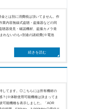
料金とは別に消費税は頂いてません。作
作業内容無線式盗聴・盗撮器などの同
式盗聴器発見・確認機材、盗撮カメラ発
含まれないのも○別途の諸経費(※電池
続きを読む
持してます。◎こちらには所有機材の
感？(※体験使用可能機種は決まってま
体験可能機種を表示しました。「AOR
信範囲…530kHz～3,000MHz◎受信モ