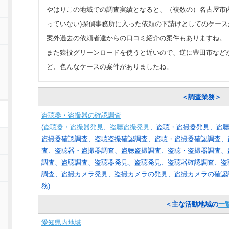
やはりこの地域での調査実績となると、（複数の）名古屋市
っていない)探偵事務所に入った依頼の下請けとしてのケース
案外過去の依頼者達からの口コミ紹介の案件もありますね。
また猿投グリーンロードを使うと近いので、逆に豊田市など
ど、色んなケースの案件がありましたね。
＜調査業務＞
盗聴器・盗撮器の確認調査
(
盗聴器・盗撮器発見
、
盗聴盗撮発見
、盗聴・盗撮器発見、盗
盗撮器確認調査、盗聴盗撮確認調査、盗聴・盗撮器確認調査、
査、盗聴器・盗撮器調査、盗聴盗撮調査、盗聴・盗撮器調査、
調査、盗聴調査、盗聴器発見、盗聴発見、盗聴器確認調査、盗
調査、盗撮カメラ発見、盗撮カメラの発見、盗撮カメラの確認
務
)
＜主な活動地域の
一
愛知県内地域