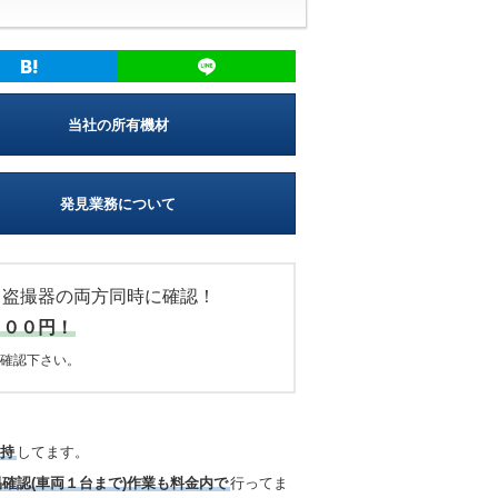
当社の所有機材
発見業務について
・盗撮器の両方同時に確認！
０００円！
確認下さい。
所持
してます。
易確認(車両１台まで)作業も料金内で
行ってま