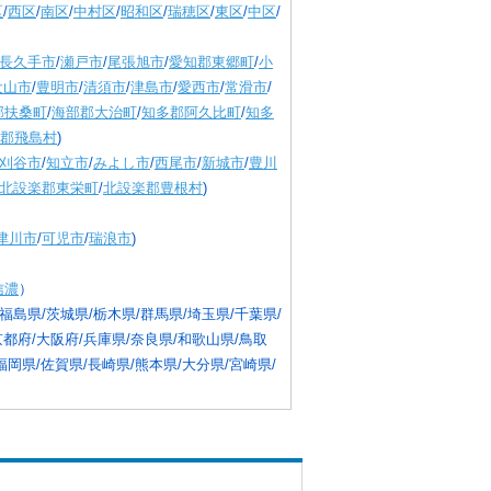
区
/
西区
/
南区
/
中村区
/
昭和区
/
瑞穂区
/
東区
/
中区
/
長久手市
/
瀬戸市
/
尾張旭市
/
愛知郡東郷町
/
小
犬山市
/
豊明市
/
清須市
/
津島市
/
愛西市
/
常滑市
/
郡扶桑町
/
海部郡大治町
/
知多郡阿久比町
/
知多
郡飛島村
)
刈谷市
/
知立市
/
みよし市
/
西尾市
/
新城市
/
豊川
北設楽郡東栄町
/
北設楽郡豊根村
)
津川市
/
可児市
/
瑞浪市
)
信濃
）
福島県/茨城県/栃木県/群馬県/埼玉県/千葉県/
京都府/大阪府/兵庫県/奈良県/和歌山県/鳥取
福岡県/佐賀県/長崎県/熊本県/大分県/宮崎県/