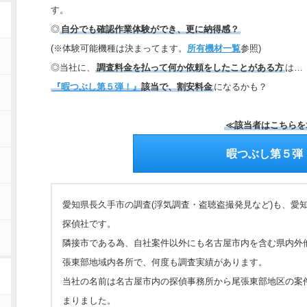
す。
◎
自分でも確認作業体験ができ、更に納得感？
(※体験可能機種は決まってます。
所有機材一覧
参照)
◎当社に、
調査料金を払って何か依頼をしたことがある方
は…
『暇つぶし第５弾！』
該当で、割安料金
になるかも？
≪該当者はこちらを
暇つぶし第５弾
愛知県長久手市の調査(浮気調査・盗聴盗撮発見など)も、愛
探偵社です。
隣接市である為、自社案件以外にも名古屋市内を含む県内外
張東部地域内各所で、何度も調査実績があります。
当社の名前は名古屋市内の探偵事務所から尾張東部地区の案
まりました。