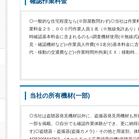
確認作業料金
◎一般的な住宅程度なら(※部屋数問わず)◎当社は作業
業料金２５，０００円作業人員１名（※無線免許あり）
時確認基本料金に含まれるのも○調査機材使用(※無線
見・確認機材など)○作業員人件費(※1名分)基本料金に
代・移動の交通費など)○作業時間外拘束(ＥＸ：移動時...
当社の所有機材(一部)
ー
◎当社は盗聴器発見機材以外に、盗撮器発見用機材も所
一部を掲載。◎自分でも確認作業体験ができ、更に納得
す)◎盗聴器・盗撮器(盗撮カメラ)・その他と用途別、
AR8200MARK3」(オールモード広帯域受信機)盗聴器◎受