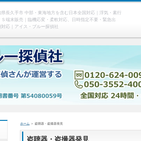
県長久手市 中部・東海地方を含む日本全国対応｜浮気・素行
ＰＳ端末販売｜臨機応変・柔軟対応、日時指定不要・緊急出
割対応｜アイス・ブルー探偵社
ホーム
＞ 盗聴器・盗撮器発見
盗聴器・盗撮器発見