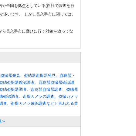
内や全国を拠点としている(自社で調査を行
が多いです。 しかし長久手市に関しては、
から長久手市に遊びに行く対象を追ってな
聴盗撮器発見、盗聴器盗撮器発見、盗聴器・
盗聴盗撮器確認調査、盗聴器盗撮器確認調
盗聴盗撮器調査、盗聴器盗撮器調査、盗聴器
聴確認調査、盗撮カメラの調査、盗撮カメラ
調査、盗撮カメラ確認調査などと言われる業
覧
＞