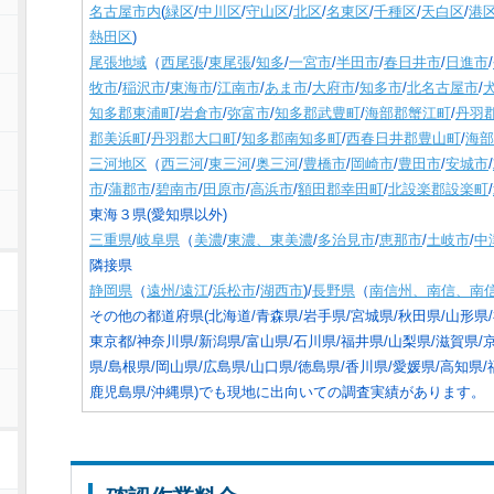
名古屋市内
(
緑区
/
中川区
/
守山区
/
北区
/
名東区
/
千種区
/
天白区
/
港
熱田区
)
尾張地域
（
西尾張
/
東尾張
/
知多
/
一宮市
/
半田市
/
春日井市
/
日進市
/
牧市
/
稲沢市
/
東海市
/
江南市
/
あま市
/
大府市
/
知多市
/
北名古屋市
/
知多郡東浦町
/
岩倉市
/
弥富市
/
知多郡武豊町
/
海部郡蟹江町
/
丹羽
郡美浜町
/
丹羽郡大口町
/
知多郡南知多町
/
西春日井郡豊山町
/
海部
三河地区
（
西三河
/
東三河
/
奥三河
/
豊橋市
/
岡崎市
/
豊田市
/
安城市
/
市
/
蒲郡市
/
碧南市
/
田原市
/
高浜市
/
額田郡幸田町
/
北設楽郡設楽町
/
東海３県(愛知県以外)
三重県
/
岐阜県
（
美濃
/
東濃、東美濃
/
多治見市
/
恵那市
/
土岐市
/
中
隣接県
静岡県
（
遠州/遠江
/
浜松市
/
湖西市
)/
長野県
（
南信州、南信、南
その他の都道府県(北海道/青森県/岩手県/宮城県/秋田県/山形県/
東京都/神奈川県/新潟県/富山県/石川県/福井県/山梨県/滋賀県/
県/島根県/岡山県/広島県/山口県/徳島県/香川県/愛媛県/高知県/
鹿児島県/沖縄県)でも現地に出向いての調査実績があります。