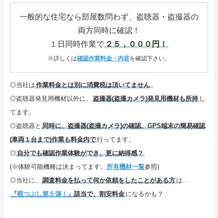
さいごに
一般的な住宅なら部屋数問わず、盗聴器・盗撮器の
両方同時に確認！
特定商取引表記・プライバシーポリシー
１日同時作業で
２５，０００円！
ご連絡(電話,メール,ブログ,SNS)
※詳しくは
確認作業料金・内容
を確認下さい。
カテゴリーメニュー
◎当社は
作業料金とは別に消費税は頂いてません
。
◎盗聴器発見用機材以外に、
盗撮器(盗撮カメラ)発見用機材も所持
し
サイトマップ
てます。
◎盗聴器と
同時に、盗撮器(盗撮カメラ)の確認、GPS端末の簡易確認
(車両１台まで)作業も料金内で
行ってます。
◎
自分でも確認作業体験ができ、更に納得感？
(※体験可能機種は決まってます。
所有機材一覧
参照)
◎当社に、
調査料金を払って何か依頼をしたことがある方
は…
『暇つぶし第５弾！』
該当で、割安料金
になるかも？