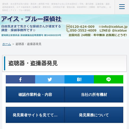
愛知県・名古屋市近郊の探偵・興信所｜静岡県 中部・東海地方を含む日本全国対応｜浮気・素行調査、証拠収集・撮影、
盗聴盗撮発見、ＧＰＳ端末販売｜臨機応変・柔軟対応、日時指定不要・緊急出動、依頼者同行｜消費税・着手金無し、分
割対応｜アイス・ブルー探偵社
ホーム
当事務所について（はじめに・事務所概要）
ホーム
＞ 盗聴器・盗撮器発見
調査料金など(支払い・料金表・事例)
盗聴器・盗撮器発見
特徴など(違い・緊急出動・暗所カメラ)
盗聴器・盗撮器発見(料金・機材など)
ＧＰＳ端末の紹介・販売
確認作業料金・内容
当社の所有機材
お問い合わせ・調査の流れ
発見業者サイトを見てて…
発見業務について
管理人の部屋(Q&A ・SNS・暇つぶし)