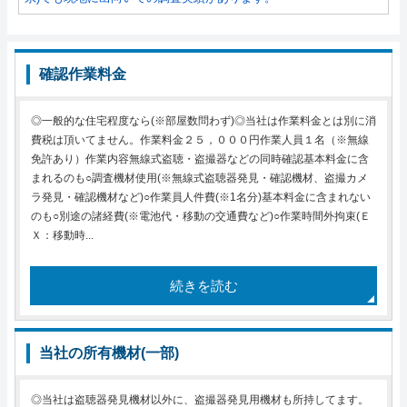
確認作業料金
◎一般的な住宅程度なら(※部屋数問わず)◎当社は作業料金とは別に消
費税は頂いてません。作業料金２５，０００円作業人員１名（※無線
免許あり）作業内容無線式盗聴・盗撮器などの同時確認基本料金に含
まれるのも○調査機材使用(※無線式盗聴器発見・確認機材、盗撮カメ
ラ発見・確認機材など)○作業員人件費(※1名分)基本料金に含まれない
のも○別途の諸経費(※電池代・移動の交通費など)○作業時間外拘束(Ｅ
Ｘ：移動時...
続きを読む
当社の所有機材(一部)
◎当社は盗聴器発見機材以外に、盗撮器発見用機材も所持してます。