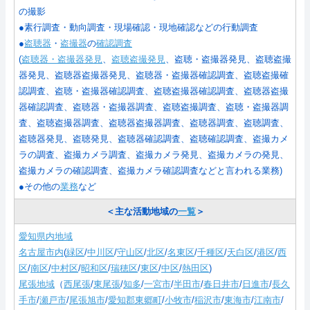
の撮影
●素行調査・動向調査・現場確認・現地確認などの行動調査
●
盗聴器
・
盗撮器
の
確認調査
(
盗聴器・盗撮器発見
、
盗聴盗撮発見
、盗聴・盗撮器発見、盗聴盗撮
器発見、盗聴器盗撮器発見、盗聴器・盗撮器確認調査、盗聴盗撮確
認調査、盗聴・盗撮器確認調査、盗聴盗撮器確認調査、盗聴器盗撮
器確認調査、盗聴器・盗撮器調査、盗聴盗撮調査、盗聴・盗撮器調
査、盗聴盗撮器調査、盗聴器盗撮器調査、盗聴器調査、盗聴調査、
盗聴器発見、盗聴発見、盗聴器確認調査、盗聴確認調査、盗撮カメ
ラの調査、盗撮カメラ調査、盗撮カメラ発見、盗撮カメラの発見、
盗撮カメラの確認調査、盗撮カメラ確認調査などと言われる業務
)
●その他の
業務
など
＜主な活動地域の
一覧
＞
愛知県内地域
名古屋市内
(
緑区
/
中川区
/
守山区
/
北区
/
名東区
/
千種区
/
天白区
/
港区
/
西
区
/
南区
/
中村区
/
昭和区
/
瑞穂区
/
東区
/
中区
/
熱田区
)
尾張地域
（
西尾張
/
東尾張
/
知多
/
一宮市
/
半田市
/
春日井市
/
日進市
/
長久
手市
/
瀬戸市
/
尾張旭市
/
愛知郡東郷町
/
小牧市
/
稲沢市
/
東海市
/
江南市
/