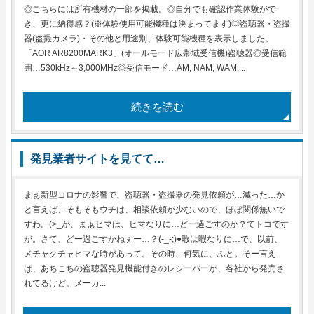
◎こちらには所有機材の一部を掲載。◎自分でも確認作業体験がで
き、更に納得感？(※体験使用可能機種は決まってます)◎盗聴器・盗撮
器(盗撮カメラ)・その他と用途別、体験可能機種を表示しました。
「AOR AR8200MARK3」(オールモード広帯域受信機)盗聴器◎受信範
囲…530kHz～3,000MHz◎受信モード…AM, NAM, WAM,...
続きを読む
発見業者サイトを見てて…
まぁ新型コロナの影響で、盗聴器・盗撮器の発見依頼が…減った…か
と言えば、そもそもウチは、相談依頼が少ないので、ほぼ関係無いで
すわ。(>_が、まぁヒマは、ヒマなりに…どー過ごすのか？てトコです
が。さて、どー過ごすかねぇー…？(-_-;)●暇は暇なりに…で、以前、
メチャクチャヒマな時があって。その時、何気に、ふと。そー言え
ば、あちこちの盗聴器発見機能付きのレシーバーが、各社から発売さ
れてるけど。メーカ...