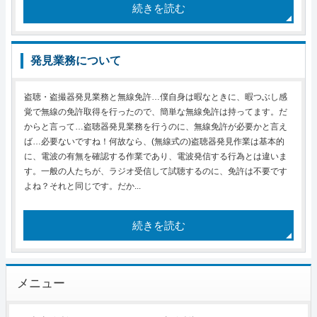
続きを読む
発見業務について
盗聴・盗撮器発見業務と無線免許…僕自身は暇なときに、暇つぶし感
覚で無線の免許取得を行ったので、簡単な無線免許は持ってます。だ
からと言って…盗聴器発見業務を行うのに、無線免許が必要かと言え
ば…必要ないですね！何故なら、(無線式の)盗聴器発見作業は基本的
に、電波の有無を確認する作業であり、電波発信する行為とは違いま
す。一般の人たちが、ラジオ受信して試聴するのに、免許は不要です
よね？それと同じです。だか...
続きを読む
メニュー