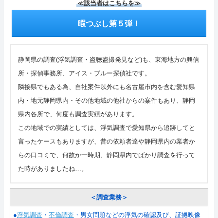
≪該当者はこちらを≫
暇つぶし第５弾！
静岡県の調査(浮気調査・盗聴盗撮発見など)も、東海地方の興信
所・探偵事務所、アイス・ブルー探偵社です。
隣接県でもある為、自社案件以外にも名古屋市内を含む愛知県
内・地元静岡県内・その他地域の他社からの案件もあり、静岡
県内各所で、何度も調査実績があります。
この地域での実績としては、浮気調査で愛知県から追跡してと
言ったケースもありますが、昔の依頼者達や静岡県内の業者か
らの口コミで、何故か一時期、静岡県内でばかり調査を行って
た時がありましたね…。
＜調査業務＞
●
浮気調査
・
不倫調査
・男女問題などの浮気の確認及び、証拠映像