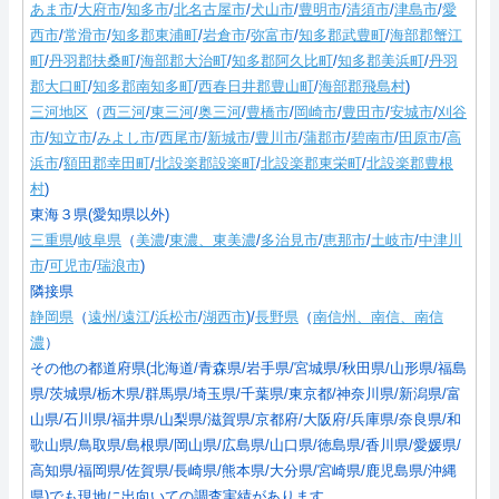
あま市
/
大府市
/
知多市
/
北名古屋市
/
犬山市
/
豊明市
/
清須市
/
津島市
/
愛
西市
/
常滑市
/
知多郡東浦町
/
岩倉市
/
弥富市
/
知多郡武豊町
/
海部郡蟹江
町
/
丹羽郡扶桑町
/
海部郡大治町
/
知多郡阿久比町
/
知多郡美浜町
/
丹羽
郡大口町
/
知多郡南知多町
/
西春日井郡豊山町
/
海部郡飛島村
)
三河地区
（
西三河
/
東三河
/
奥三河
/
豊橋市
/
岡崎市
/
豊田市
/
安城市
/
刈谷
市
/
知立市
/
みよし市
/
西尾市
/
新城市
/
豊川市
/
蒲郡市
/
碧南市
/
田原市
/
高
浜市
/
額田郡幸田町
/
北設楽郡設楽町
/
北設楽郡東栄町
/
北設楽郡豊根
村
)
東海３県(愛知県以外)
三重県
/
岐阜県
（
美濃
/
東濃、東美濃
/
多治見市
/
恵那市
/
土岐市
/
中津川
市
/
可児市
/
瑞浪市
)
隣接県
静岡県
（
遠州/遠江
/
浜松市
/
湖西市
)/
長野県
（
南信州、南信、南信
濃
）
その他の都道府県(北海道/青森県/岩手県/宮城県/秋田県/山形県/福島
県/茨城県/栃木県/群馬県/埼玉県/千葉県/東京都/神奈川県/新潟県/富
山県/石川県/福井県/山梨県/滋賀県/京都府/大阪府/兵庫県/奈良県/和
歌山県/鳥取県/島根県/岡山県/広島県/山口県/徳島県/香川県/愛媛県/
高知県/福岡県/佐賀県/長崎県/熊本県/大分県/宮崎県/鹿児島県/沖縄
県)でも現地に出向いての調査実績があります。