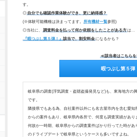
す。
◎
自分でも確認作業体験ができ、更に納得感？
(※体験可能機種は決まってます。
所有機材一覧
参照)
◎当社に、
調査料金を払って何か依頼をしたことがある方
は…
『暇つぶし第５弾！』
該当で、割安料金
になるかも？
≪該当者はこちらを
暇つぶし第５弾
岐阜県の調査(浮気調査・盗聴盗撮発見など)も、東海地方の
です。
隣接県でもある為、自社案件以外にも名古屋市内を含む愛知
からの案件もあり、岐阜県内各所で、何度も調査実績があり
何故か一時期、岐阜県からの調査案件ばかり行ってた時があ
のドライブデートで岐阜県というケースも多いですよね。