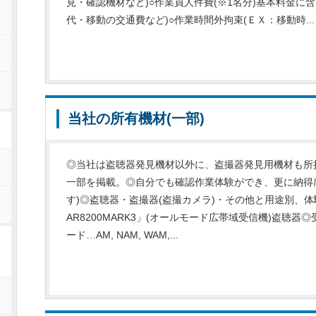
見・確認機材など)○作業員人件費(※1名分)基本料金に
代・移動の交通費など)○作業時間外拘束(ＥＸ：移動時...
当社の所有機材(一部)
◎当社は盗聴器発見機材以外に、盗撮器発見用機材も所
一部を掲載。◎自分でも確認作業体験ができ、更に納得
す)◎盗聴器・盗撮器(盗撮カメラ)・その他と用途別、
AR8200MARK3」(オールモード広帯域受信機)盗聴器◎受
ード…AM, NAM, WAM,...
ー