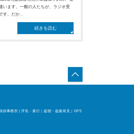
違います。一般の人たちが、ラジオ受
。だか...
続きを読む
トップへ戻る
事務所 | 浮気・素行｜盗聴・盗撮発見｜GPS