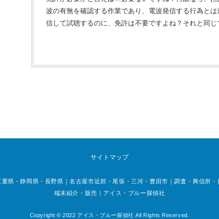
波の有無を確認する作業であり、電波発信する行為とは
信して試聴するのに、免許は不要ですよね？それと同じです
サイトマップ
重県・静岡県・長野県｜名古屋市近郊・尾張・三河・豊田市｜調査・興信所・探偵
端末紹介・販売｜アイス・ブルー探偵社
Copyright © 2022 アイス・ブルー探偵社 All Rights Reserved.