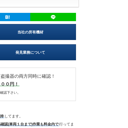
当社の所有機材
発見業務について
・盗撮器の両方同時に確認！
０００円！
確認下さい。
所持
してます。
易確認(車両１台まで)作業も料金内で
行ってま