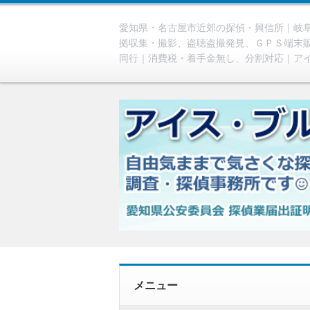
愛知県・名古屋市近郊の探偵・興信所｜岐阜
拠収集・撮影、盗聴盗撮発見、ＧＰＳ端末
同行｜消費税・着手金無し、分割対応｜ア
メニュー