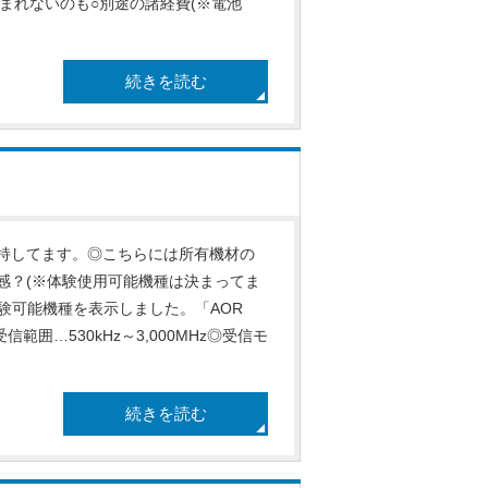
含まれないのも○別途の諸経費(※電池
続きを読む
持してます。◎こちらには所有機材の
感？(※体験使用可能機種は決まってま
体験可能機種を表示しました。「AOR
信範囲…530kHz～3,000MHz◎受信モ
続きを読む