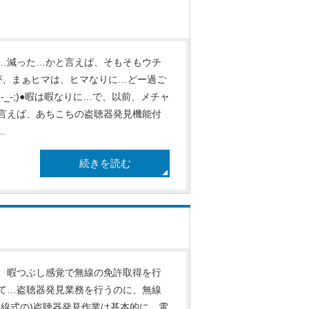
…減った…かと言えば、そもそもウチ
が、まぁヒマは、ヒマなりに…どー過ご
_-;)●暇は暇なりに…で、以前、メチャ
言えば、あちこちの盗聴器発見機能付
.
続きを読む
、暇つぶし感覚で無線の免許取得を行
て…盗聴器発見業務を行うのに、無線
線式の)盗聴器発見作業は基本的に、電