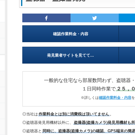
確認作業料金・内容
発見業者サイトを見てて…
一般的な住宅なら部屋数問わず、盗聴器
１日同時作業で
２５，
※詳しくは
確認作業料金・内容
を
◎当社は
作業料金とは別に消費税は頂いてません
。
◎盗聴器発見用機材以外に、
盗撮器(盗撮カメラ)発見用機材も
◎盗聴器と
同時に、盗撮器(盗撮カメラ)の確認、GPS端末の簡