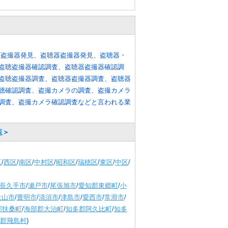
聴盗撮器発見、盗聴器盗撮器発見、盗聴器・
盗聴盗撮器確認調査、盗聴器盗撮器確認調
盗聴盗撮器調査、盗聴器盗撮器調査、盗聴器
聴確認調査、盗撮カメラの調査、盗撮カメラ
調査、盗撮カメラ確認調査などと言われる業
覧
＞
区
/
西区
/
南区
/
中村区
/
昭和区
/
瑞穂区
/
東区
/
中区
/
長久手市
/
瀬戸市
/
尾張旭市
/
愛知郡東郷町
/
小
犬山市
/
豊明市
/
清須市
/
津島市
/
愛西市
/
常滑市
/
郡扶桑町
/
海部郡大治町
/
知多郡阿久比町
/
知多
郡飛島村
)