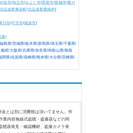
刈谷市
/
知立市
/
みよし市
/
西尾市
/
新城市
/
豊川
北設楽郡東栄町
/
北設楽郡豊根村
)
津川市
/
可児市
/
瑞浪市
)
信濃
）
福島県/茨城県/栃木県/群馬県/埼玉県/千葉県/
京都府/大阪府/兵庫県/奈良県/和歌山県/鳥取
福岡県/佐賀県/長崎県/熊本県/大分県/宮崎県/
料金とは別に消費税は頂いてません。作
作業内容無線式盗聴・盗撮器などの同
式盗聴器発見・確認機材、盗撮カメラ発