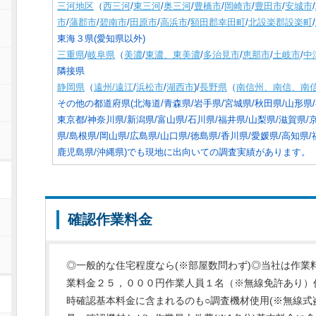
三河地区
（
西三河
/
東三河
/
奥三河
/
豊橋市
/
岡崎市
/
豊田市
/
安城市
/
市
/
蒲郡市
/
碧南市
/
田原市
/
高浜市
/
額田郡幸田町
/
北設楽郡設楽町
/
東海３県(愛知県以外)
三重県
/
岐阜県
（
美濃
/
東濃、東美濃
/
多治見市
/
恵那市
/
土岐市
/
中
隣接県
静岡県
（
遠州/遠江
/
浜松市
/
湖西市
)/
長野県
（
南信州、南信、南
その他の都道府県(北海道/青森県/岩手県/宮城県/秋田県/山形県/
東京都/神奈川県/新潟県/富山県/石川県/福井県/山梨県/滋賀県/
県/島根県/岡山県/広島県/山口県/徳島県/香川県/愛媛県/高知県/
鹿児島県/沖縄県)でも現地に出向いての調査実績があります。
確認作業料金
◎一般的な住宅程度なら(※部屋数問わず)◎当社は作業
業料金２５，０００円作業人員１名（※無線免許あり）
時確認基本料金に含まれるのも○調査機材使用(※無線