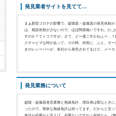
発見業者サイトを見てて…
まぁ新型コロナの影響で、盗聴器・盗撮器の発見依頼が
は、相談依頼が少ないので、ほぼ関係無いですわ。(>_
すのか？てトコですが。さて、どー過ごすかねぇー…？(-
クチャヒマな時があって。その時、何気に、ふと。そー
きのレシーバーが、各社から発売されてるけど。メーカ..
発見業務について
盗聴・盗撮器発見業務と無線免許…僕自身は暇なときに
ったので、簡単な無線免許は持ってます。だからと言っ
免許が必要かと言えば…必要ないですね！何故なら、(無