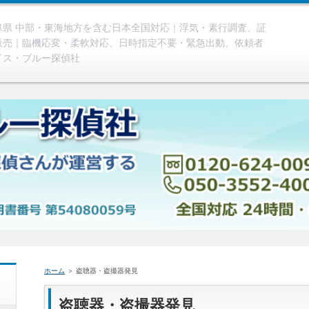
県 中部・東海地方を含む日本全国対応｜浮気・素行調査、証
販売｜臨機応変・柔軟対応、日時指定不要・緊急出動、依頼者
イス・ブルー探偵社
ホーム
＞ 盗聴器・盗撮器発見
盗聴器・盗撮器発見