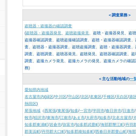
＜調査業務＞
盗聴器・盗撮器の確認調査
(
盗聴器・盗撮器発見
、
盗聴盗撮発見
、盗聴・盗撮器発見、盗
盗撮器確認調査、盗聴盗撮確認調査、盗聴・盗撮器確認調査、
査、盗聴器・盗撮器調査、盗聴盗撮調査、盗聴・盗撮器調査、
調査、盗聴調査、盗聴器発見、盗聴発見、盗聴器確認調査、盗
調査、盗撮カメラ発見、盗撮カメラの発見、盗撮カメラの確認
務
)
＜主な活動地域の
一
愛知県内地域
名古屋市内
(
緑区
/
中川区
/
守山区
/
北区
/
名東区
/
千種区
/
天白区
/
港
熱田区
)
尾張地域
（
西尾張
/
東尾張
/
知多
/
一宮市
/
半田市
/
春日井市
/
日進市
/
牧市
/
稲沢市
/
東海市
/
江南市
/
あま市
/
大府市
/
知多市
/
北名古屋市
/
知多郡東浦町
/
岩倉市
/
弥富市
/
知多郡武豊町
/
海部郡蟹江町
/
丹羽
郡美浜町
/
丹羽郡大口町
/
知多郡南知多町
/
西春日井郡豊山町
/
海部