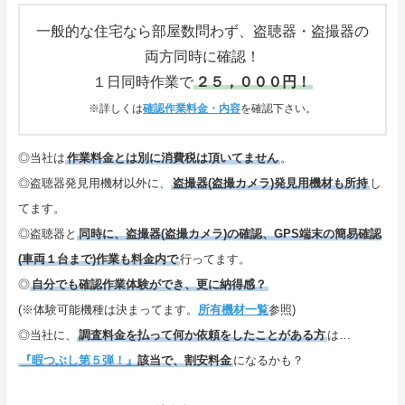
さいごに
一般的な住宅なら部屋数問わず、盗聴器・盗撮器の
両方同時に確認！
特定商取引表記・プライバシーポリシー
１日同時作業で
２５，０００円！
ご連絡(電話,メール,ブログ,SNS)
※詳しくは
確認作業料金・内容
を確認下さい。
カテゴリーメニュー
◎当社は
作業料金とは別に消費税は頂いてません
。
◎盗聴器発見用機材以外に、
盗撮器(盗撮カメラ)発見用機材も所持
し
サイトマップ
てます。
◎盗聴器と
同時に、盗撮器(盗撮カメラ)の確認、GPS端末の簡易確認
(車両１台まで)作業も料金内で
行ってます。
◎
自分でも確認作業体験ができ、更に納得感？
(※体験可能機種は決まってます。
所有機材一覧
参照)
◎当社に、
調査料金を払って何か依頼をしたことがある方
は…
『暇つぶし第５弾！』
該当で、割安料金
になるかも？