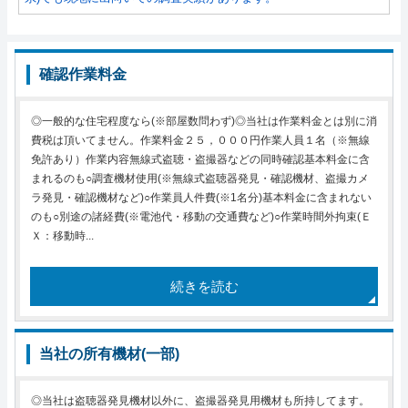
確認作業料金
◎一般的な住宅程度なら(※部屋数問わず)◎当社は作業料金とは別に消
費税は頂いてません。作業料金２５，０００円作業人員１名（※無線
免許あり）作業内容無線式盗聴・盗撮器などの同時確認基本料金に含
まれるのも○調査機材使用(※無線式盗聴器発見・確認機材、盗撮カメ
ラ発見・確認機材など)○作業員人件費(※1名分)基本料金に含まれない
のも○別途の諸経費(※電池代・移動の交通費など)○作業時間外拘束(Ｅ
Ｘ：移動時...
続きを読む
当社の所有機材(一部)
◎当社は盗聴器発見機材以外に、盗撮器発見用機材も所持してます。