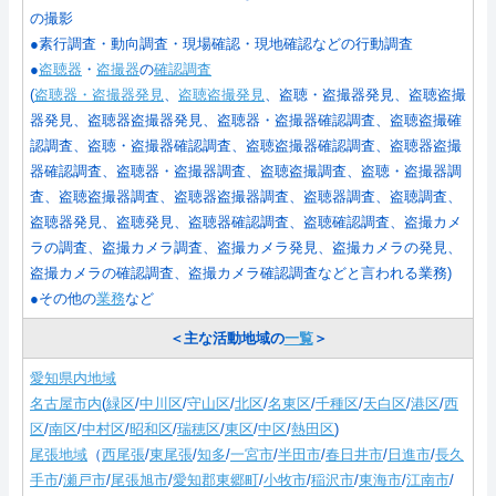
の撮影
●素行調査・動向調査・現場確認・現地確認などの行動調査
●
盗聴器
・
盗撮器
の
確認調査
(
盗聴器・盗撮器発見
、
盗聴盗撮発見
、盗聴・盗撮器発見、盗聴盗撮
器発見、盗聴器盗撮器発見、盗聴器・盗撮器確認調査、盗聴盗撮確
認調査、盗聴・盗撮器確認調査、盗聴盗撮器確認調査、盗聴器盗撮
器確認調査、盗聴器・盗撮器調査、盗聴盗撮調査、盗聴・盗撮器調
査、盗聴盗撮器調査、盗聴器盗撮器調査、盗聴器調査、盗聴調査、
盗聴器発見、盗聴発見、盗聴器確認調査、盗聴確認調査、盗撮カメ
ラの調査、盗撮カメラ調査、盗撮カメラ発見、盗撮カメラの発見、
盗撮カメラの確認調査、盗撮カメラ確認調査などと言われる業務
)
●その他の
業務
など
＜主な活動地域の
一覧
＞
愛知県内地域
名古屋市内
(
緑区
/
中川区
/
守山区
/
北区
/
名東区
/
千種区
/
天白区
/
港区
/
西
区
/
南区
/
中村区
/
昭和区
/
瑞穂区
/
東区
/
中区
/
熱田区
)
尾張地域
（
西尾張
/
東尾張
/
知多
/
一宮市
/
半田市
/
春日井市
/
日進市
/
長久
手市
/
瀬戸市
/
尾張旭市
/
愛知郡東郷町
/
小牧市
/
稲沢市
/
東海市
/
江南市
/