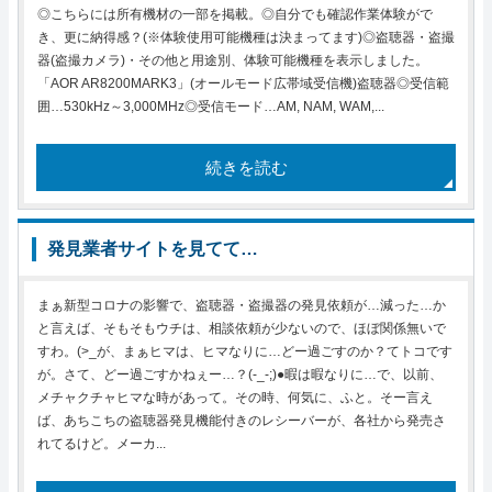
◎こちらには所有機材の一部を掲載。◎自分でも確認作業体験がで
き、更に納得感？(※体験使用可能機種は決まってます)◎盗聴器・盗撮
器(盗撮カメラ)・その他と用途別、体験可能機種を表示しました。
「AOR AR8200MARK3」(オールモード広帯域受信機)盗聴器◎受信範
囲…530kHz～3,000MHz◎受信モード…AM, NAM, WAM,...
続きを読む
発見業者サイトを見てて…
まぁ新型コロナの影響で、盗聴器・盗撮器の発見依頼が…減った…か
と言えば、そもそもウチは、相談依頼が少ないので、ほぼ関係無いで
すわ。(>_が、まぁヒマは、ヒマなりに…どー過ごすのか？てトコです
が。さて、どー過ごすかねぇー…？(-_-;)●暇は暇なりに…で、以前、
メチャクチャヒマな時があって。その時、何気に、ふと。そー言え
ば、あちこちの盗聴器発見機能付きのレシーバーが、各社から発売さ
れてるけど。メーカ...