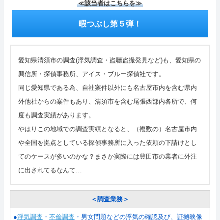
≪該当者はこちらを≫
暇つぶし第５弾！
愛知県清須市の調査(浮気調査・盗聴盗撮発見など)も、愛知県の
興信所・探偵事務所、アイス・ブルー探偵社です。
同じ愛知県である為、自社案件以外にも名古屋市内を含む県内
外他社からの案件もあり、清須市を含む尾張西部内各所で、何
度も調査実績があります。
やはりこの地域での調査実績となると、（複数の）名古屋市内
や全国を拠点としている探偵事務所に入った依頼の下請けとし
てのケースが多いのかな？まさか実際には豊田市の業者に外注
に出されてるなんて…
＜調査業務＞
●
浮気調査
・
不倫調査
・男女問題などの浮気の確認及び、証拠映像