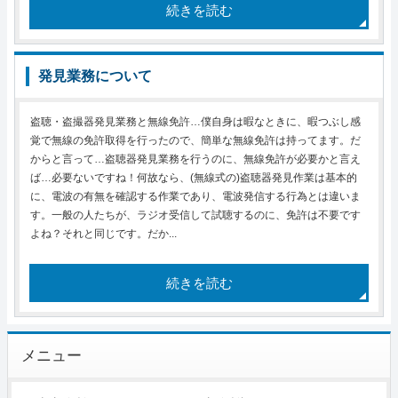
続きを読む
発見業務について
盗聴・盗撮器発見業務と無線免許…僕自身は暇なときに、暇つぶし感
覚で無線の免許取得を行ったので、簡単な無線免許は持ってます。だ
からと言って…盗聴器発見業務を行うのに、無線免許が必要かと言え
ば…必要ないですね！何故なら、(無線式の)盗聴器発見作業は基本的
に、電波の有無を確認する作業であり、電波発信する行為とは違いま
す。一般の人たちが、ラジオ受信して試聴するのに、免許は不要です
よね？それと同じです。だか...
続きを読む
メニュー