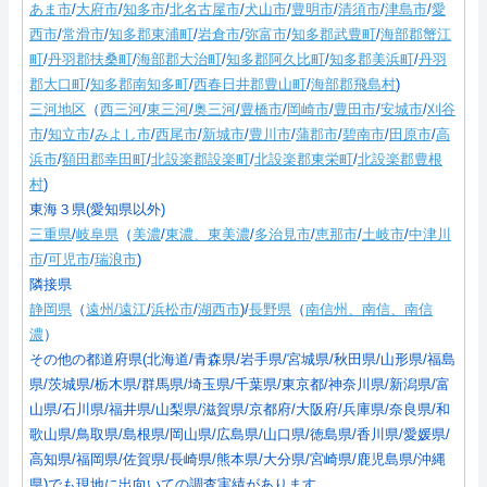
あま市
/
大府市
/
知多市
/
北名古屋市
/
犬山市
/
豊明市
/
清須市
/
津島市
/
愛
西市
/
常滑市
/
知多郡東浦町
/
岩倉市
/
弥富市
/
知多郡武豊町
/
海部郡蟹江
町
/
丹羽郡扶桑町
/
海部郡大治町
/
知多郡阿久比町
/
知多郡美浜町
/
丹羽
郡大口町
/
知多郡南知多町
/
西春日井郡豊山町
/
海部郡飛島村
)
三河地区
（
西三河
/
東三河
/
奥三河
/
豊橋市
/
岡崎市
/
豊田市
/
安城市
/
刈谷
市
/
知立市
/
みよし市
/
西尾市
/
新城市
/
豊川市
/
蒲郡市
/
碧南市
/
田原市
/
高
浜市
/
額田郡幸田町
/
北設楽郡設楽町
/
北設楽郡東栄町
/
北設楽郡豊根
村
)
東海３県(愛知県以外)
三重県
/
岐阜県
（
美濃
/
東濃、東美濃
/
多治見市
/
恵那市
/
土岐市
/
中津川
市
/
可児市
/
瑞浪市
)
隣接県
静岡県
（
遠州/遠江
/
浜松市
/
湖西市
)/
長野県
（
南信州、南信、南信
濃
）
その他の都道府県(北海道/青森県/岩手県/宮城県/秋田県/山形県/福島
県/茨城県/栃木県/群馬県/埼玉県/千葉県/東京都/神奈川県/新潟県/富
山県/石川県/福井県/山梨県/滋賀県/京都府/大阪府/兵庫県/奈良県/和
歌山県/鳥取県/島根県/岡山県/広島県/山口県/徳島県/香川県/愛媛県/
高知県/福岡県/佐賀県/長崎県/熊本県/大分県/宮崎県/鹿児島県/沖縄
県)でも現地に出向いての調査実績があります。