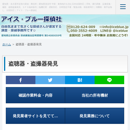
愛知県・名古屋市近郊の探偵・興信所｜愛知県清須市 中部・東海地方を含む日本全国対応｜浮気・素行調査、証拠収集・
撮影、盗聴盗撮発見、ＧＰＳ端末販売｜臨機応変・柔軟対応、日時指定不要・緊急出動、依頼者同行｜消費税・着手金無
し、分割対応｜アイス・ブルー探偵社
ホーム
当事務所について（はじめに・事務所概要）
ホーム
＞ 盗聴器・盗撮器発見
調査料金など(支払い・料金表・事例)
盗聴器・盗撮器発見
特徴など(違い・緊急出動・暗所カメラ)
盗聴器・盗撮器発見(料金・機材など)
ＧＰＳ端末の紹介・販売
確認作業料金・内容
当社の所有機材
お問い合わせ・調査の流れ
発見業者サイトを見てて…
発見業務について
管理人の部屋(Q&A ・SNS・暇つぶし)