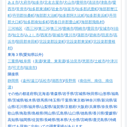
あま市
/
大府市
/
知多市
/
北名古屋市
/
犬山市
/
豊明市
/
清須市
/
津島市
/
愛
西市
/
常滑市
/
知多郡東浦町
/
岩倉市
/
弥富市
/
知多郡武豊町
/
海部郡蟹江
町
/
丹羽郡扶桑町
/
海部郡大治町
/
知多郡阿久比町
/
知多郡美浜町
/
丹羽
郡大口町
/
知多郡南知多町
/
西春日井郡豊山町
/
海部郡飛島村
)
三河地区
（
西三河
/
東三河
/
奥三河
/
豊橋市
/
岡崎市
/
豊田市
/
安城市
/
刈谷
市
/
知立市
/
みよし市
/
西尾市
/
新城市
/
豊川市
/
蒲郡市
/
碧南市
/
田原市
/
高
浜市
/
額田郡幸田町
/
北設楽郡設楽町
/
北設楽郡東栄町
/
北設楽郡豊根
村
)
東海３県(愛知県以外)
三重県
/
岐阜県
（
美濃
/
東濃、東美濃
/
多治見市
/
恵那市
/
土岐市
/
中津川
市
/
可児市
/
瑞浪市
)
隣接県
静岡県
（
遠州/遠江
/
浜松市
/
湖西市
)/
長野県
（
南信州、南信、南信
濃
）
その他の都道府県(北海道/青森県/岩手県/宮城県/秋田県/山形県/福島
県/茨城県/栃木県/群馬県/埼玉県/千葉県/東京都/神奈川県/新潟県/富
山県/石川県/福井県/山梨県/滋賀県/京都府/大阪府/兵庫県/奈良県/和
歌山県/鳥取県/島根県/岡山県/広島県/山口県/徳島県/香川県/愛媛県/
高知県/福岡県/佐賀県/長崎県/熊本県/大分県/宮崎県/鹿児島県/沖縄
県)でも現地に出向いての調査実績があります。