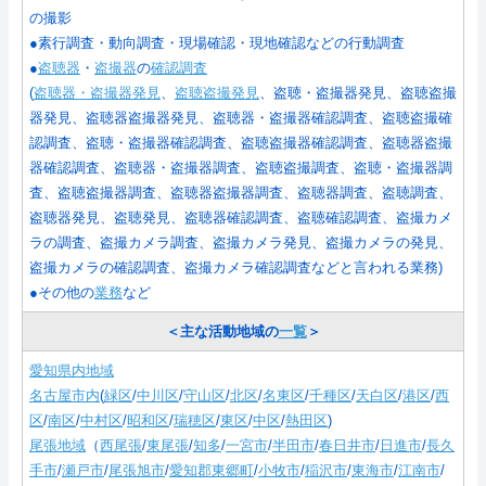
の撮影
●素行調査・動向調査・現場確認・現地確認などの行動調査
●
盗聴器
・
盗撮器
の
確認調査
(
盗聴器・盗撮器発見
、
盗聴盗撮発見
、盗聴・盗撮器発見、盗聴盗撮
器発見、盗聴器盗撮器発見、盗聴器・盗撮器確認調査、盗聴盗撮確
認調査、盗聴・盗撮器確認調査、盗聴盗撮器確認調査、盗聴器盗撮
器確認調査、盗聴器・盗撮器調査、盗聴盗撮調査、盗聴・盗撮器調
査、盗聴盗撮器調査、盗聴器盗撮器調査、盗聴器調査、盗聴調査、
盗聴器発見、盗聴発見、盗聴器確認調査、盗聴確認調査、盗撮カメ
ラの調査、盗撮カメラ調査、盗撮カメラ発見、盗撮カメラの発見、
盗撮カメラの確認調査、盗撮カメラ確認調査などと言われる業務
)
●その他の
業務
など
＜主な活動地域の
一覧
＞
愛知県内地域
名古屋市内
(
緑区
/
中川区
/
守山区
/
北区
/
名東区
/
千種区
/
天白区
/
港区
/
西
区
/
南区
/
中村区
/
昭和区
/
瑞穂区
/
東区
/
中区
/
熱田区
)
尾張地域
（
西尾張
/
東尾張
/
知多
/
一宮市
/
半田市
/
春日井市
/
日進市
/
長久
手市
/
瀬戸市
/
尾張旭市
/
愛知郡東郷町
/
小牧市
/
稲沢市
/
東海市
/
江南市
/