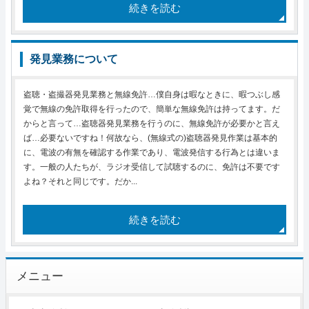
続きを読む
発見業務について
盗聴・盗撮器発見業務と無線免許…僕自身は暇なときに、暇つぶし感
覚で無線の免許取得を行ったので、簡単な無線免許は持ってます。だ
からと言って…盗聴器発見業務を行うのに、無線免許が必要かと言え
ば…必要ないですね！何故なら、(無線式の)盗聴器発見作業は基本的
に、電波の有無を確認する作業であり、電波発信する行為とは違いま
す。一般の人たちが、ラジオ受信して試聴するのに、免許は不要です
よね？それと同じです。だか...
続きを読む
メニュー