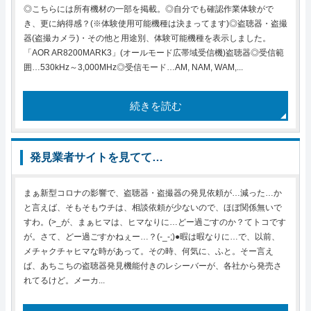
◎こちらには所有機材の一部を掲載。◎自分でも確認作業体験がで
き、更に納得感？(※体験使用可能機種は決まってます)◎盗聴器・盗撮
器(盗撮カメラ)・その他と用途別、体験可能機種を表示しました。
「AOR AR8200MARK3」(オールモード広帯域受信機)盗聴器◎受信範
囲…530kHz～3,000MHz◎受信モード…AM, NAM, WAM,...
続きを読む
発見業者サイトを見てて…
まぁ新型コロナの影響で、盗聴器・盗撮器の発見依頼が…減った…か
と言えば、そもそもウチは、相談依頼が少ないので、ほぼ関係無いで
すわ。(>_が、まぁヒマは、ヒマなりに…どー過ごすのか？てトコです
が。さて、どー過ごすかねぇー…？(-_-;)●暇は暇なりに…で、以前、
メチャクチャヒマな時があって。その時、何気に、ふと。そー言え
ば、あちこちの盗聴器発見機能付きのレシーバーが、各社から発売さ
れてるけど。メーカ...