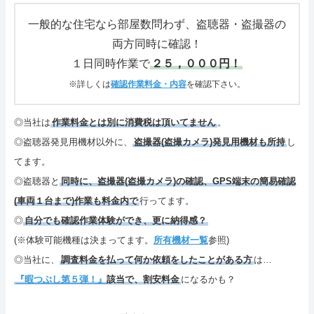
さいごに
一般的な住宅なら部屋数問わず、盗聴器・盗撮器の
両方同時に確認！
特定商取引表記・プライバシーポリシー
１日同時作業で
２５，０００円！
ご連絡(電話,メール,ブログ,SNS)
※詳しくは
確認作業料金・内容
を確認下さい。
カテゴリーメニュー
◎当社は
作業料金とは別に消費税は頂いてません
。
◎盗聴器発見用機材以外に、
盗撮器(盗撮カメラ)発見用機材も所持
し
サイトマップ
てます。
◎盗聴器と
同時に、盗撮器(盗撮カメラ)の確認、GPS端末の簡易確認
(車両１台まで)作業も料金内で
行ってます。
◎
自分でも確認作業体験ができ、更に納得感？
(※体験可能機種は決まってます。
所有機材一覧
参照)
◎当社に、
調査料金を払って何か依頼をしたことがある方
は…
『暇つぶし第５弾！』
該当で、割安料金
になるかも？