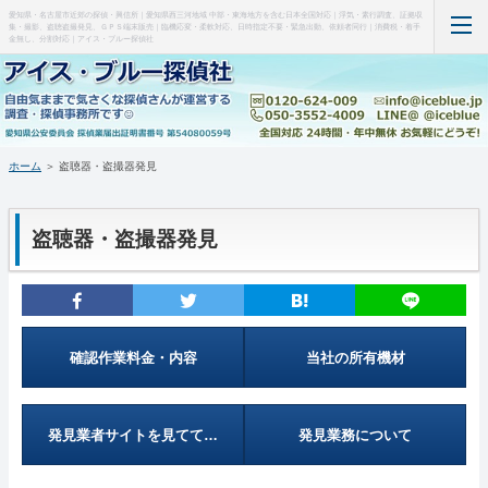
愛知県・名古屋市近郊の探偵・興信所｜愛知県西三河地域 中部・東海地方を含む日本全国対応｜浮気・素行調査、証拠収
集・撮影、盗聴盗撮発見、ＧＰＳ端末販売｜臨機応変・柔軟対応、日時指定不要・緊急出動、依頼者同行｜消費税・着手
金無し、分割対応｜アイス・ブルー探偵社
ホーム
当事務所について（はじめに・事務所概要）
ホーム
＞ 盗聴器・盗撮器発見
調査料金など(支払い・料金表・事例)
盗聴器・盗撮器発見
特徴など(違い・緊急出動・暗所カメラ)
盗聴器・盗撮器発見(料金・機材など)
ＧＰＳ端末の紹介・販売
確認作業料金・内容
当社の所有機材
お問い合わせ・調査の流れ
発見業者サイトを見てて…
発見業務について
管理人の部屋(Q&A ・SNS・暇つぶし)