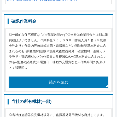
確認作業料金
◎一般的な住宅程度なら(※部屋数問わず)◎当社は作業料金とは別に消
費税は頂いてません。作業料金２５，０００円作業人員１名（※無線
免許あり）作業内容無線式盗聴・盗撮器などの同時確認基本料金に含
まれるのも○調査機材使用(※無線式盗聴器発見・確認機材、盗撮カメ
ラ発見・確認機材など)○作業員人件費(※1名分)基本料金に含まれない
のも○別途の諸経費(※電池代・移動の交通費など)○作業時間外拘束(Ｅ
Ｘ：移動時...
続きを読む
当社の所有機材(一部)
◎当社は盗聴器発見機材以外に、盗撮器発見用機材も所持してます。