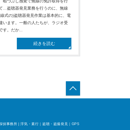
、暇つぶし感覚で無線の免許取得を行
て…盗聴器発見業務を行うのに、無線
線式の)盗聴器発見作業は基本的に、電
違います。一般の人たちが、ラジオ受
。だか...
続きを読む
トップへ戻る
事務所 | 浮気・素行｜盗聴・盗撮発見｜GPS