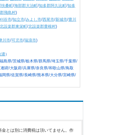
郡扶桑町
/
海部郡大治町
/
知多郡阿久比町
/
知多
郡飛島村
)
刈谷市
/
知立市
/
みよし市
/
西尾市
/
新城市
/
豊川
北設楽郡東栄町
/
北設楽郡豊根村
)
津川市
/
可児市
/
瑞浪市
)
信濃
）
福島県/茨城県/栃木県/群馬県/埼玉県/千葉県/
京都府/大阪府/兵庫県/奈良県/和歌山県/鳥取
福岡県/佐賀県/長崎県/熊本県/大分県/宮崎県/
料金とは別に消費税は頂いてません。作