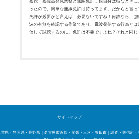
盗聴・盗撮器発見業務と無線免許…僕自身は暇なときに
ったので、簡単な無線免許は持ってます。だからと言っ
免許が必要かと言えば…必要ないですね！何故なら、(無
波の有無を確認する作業であり、電波発信する行為とは
信して試聴するのに、免許は不要ですよね？それと同じです
サイトマップ
重県・静岡県・長野県｜名古屋市近郊・尾張・三河・豊田市｜調査・興信所・探偵