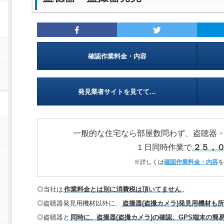
確認作業料金・内容
発見業者サイトを見てて…
一般的な住宅なら部屋数問わず、盗聴器
１日同時作業で
２５，
※詳しくは
確認作業料金・内容
を
◎当社は
作業料金とは別に消費税は頂いてません
。
◎盗聴器発見用機材以外に、
盗撮器(盗撮カメラ)発見用機材も
◎盗聴器と
同時に、盗撮器(盗撮カメラ)の確認、GPS端末の簡