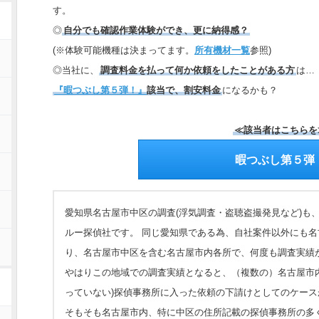
す。
◎
自分でも確認作業体験ができ、更に納得感？
(※体験可能機種は決まってます。
所有機材一覧
参照)
◎当社に、
調査料金を払って何か依頼をしたことがある方
は…
『暇つぶし第５弾！』
該当で、割安料金
になるかも？
≪該当者はこちらを
暇つぶし第５弾
愛知県名古屋市中区の調査(浮気調査・盗聴盗撮発見など)も
ルー探偵社です。 同じ愛知県である為、自社案件以外にも
り、名古屋市中区を含む名古屋市内各所で、何度も調査実績
やはりこの地域での調査実績となると、（複数の）名古屋市
っていない)探偵事務所に入った依頼の下請けとしてのケース
そもそも名古屋市内、特に中区の住所記載の探偵事務所の多