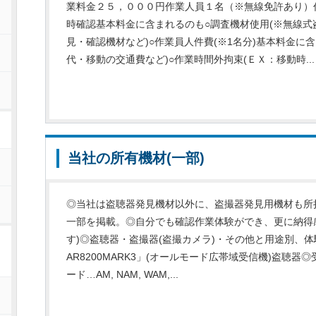
業料金２５，０００円作業人員１名（※無線免許あり）
時確認基本料金に含まれるのも○調査機材使用(※無線
見・確認機材など)○作業員人件費(※1名分)基本料金に
代・移動の交通費など)○作業時間外拘束(ＥＸ：移動時...
当社の所有機材(一部)
◎当社は盗聴器発見機材以外に、盗撮器発見用機材も所
一部を掲載。◎自分でも確認作業体験ができ、更に納得
す)◎盗聴器・盗撮器(盗撮カメラ)・その他と用途別、
ー
AR8200MARK3」(オールモード広帯域受信機)盗聴器◎受
ード…AM, NAM, WAM,...