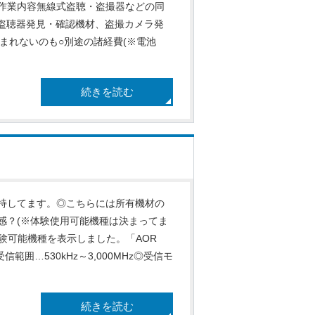
作業内容無線式盗聴・盗撮器などの同
式盗聴器発見・確認機材、盗撮カメラ発
含まれないのも○別途の諸経費(※電池
続きを読む
持してます。◎こちらには所有機材の
感？(※体験使用可能機種は決まってま
体験可能機種を表示しました。「AOR
信範囲…530kHz～3,000MHz◎受信モ
続きを読む