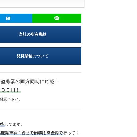
当社の所有機材
発見業務について
・盗撮器の両方同時に確認！
０００円！
確認下さい。
所持
してます。
易確認(車両１台まで)作業も料金内で
行ってま