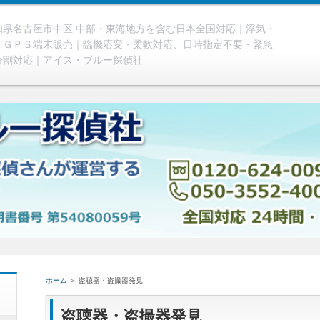
県名古屋市中区 中部・東海地方を含む日本全国対応｜浮気・
、ＧＰＳ端末販売｜臨機応変・柔軟対応、日時指定不要・緊急
分割対応｜アイス・ブルー探偵社
ホーム
＞ 盗聴器・盗撮器発見
盗聴器・盗撮器発見