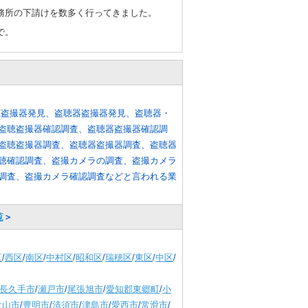
務所の下請けを数多く行ってきました。
で。
聴盗撮器発見、盗聴器盗撮器発見、盗聴器・
盗聴盗撮器確認調査、盗聴器盗撮器確認調
盗聴盗撮器調査、盗聴器盗撮器調査、盗聴器
聴確認調査、盗撮カメラの調査、盗撮カメラ
調査、盗撮カメラ確認調査などと言われる業
覧
＞
区
/
西区
/
南区
/
中村区
/
昭和区
/
瑞穂区
/
東区
/
中区
/
長久手市
/
瀬戸市
/
尾張旭市
/
愛知郡東郷町
/
小
犬山市
/
豊明市
/
清須市
/
津島市
/
愛西市
/
常滑市
/