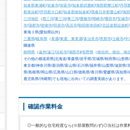
知多郡東浦町
/
岩倉市
/
弥富市
/
知多郡武豊町
/
海部郡蟹江町
/
丹羽
郡美浜町
/
丹羽郡大口町
/
知多郡南知多町
/
西春日井郡豊山町
/
海部
三河地区
（
西三河
/
東三河
/
奥三河
/
豊橋市
/
岡崎市
/
豊田市
/
安城市
/
市
/
蒲郡市
/
碧南市
/
田原市
/
高浜市
/
額田郡幸田町
/
北設楽郡設楽町
/
東海３県(愛知県以外)
三重県
/
岐阜県
（
美濃
/
東濃、東美濃
/
多治見市
/
恵那市
/
土岐市
/
中
隣接県
静岡県
（
遠州/遠江
/
浜松市
/
湖西市
)/
長野県
（
南信州、南信、南
その他の都道府県(北海道/青森県/岩手県/宮城県/秋田県/山形県/
東京都/神奈川県/新潟県/富山県/石川県/福井県/山梨県/滋賀県/
県/島根県/岡山県/広島県/山口県/徳島県/香川県/愛媛県/高知県/
鹿児島県/沖縄県)でも現地に出向いての調査実績があります。
確認作業料金
◎一般的な住宅程度なら(※部屋数問わず)◎当社は作業