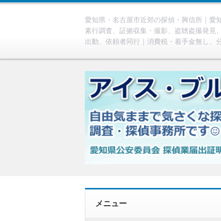
愛知県・名古屋市近郊の探偵・興信所｜愛知
素行調査、証拠収集・撮影、盗聴盗撮発見
出動、依頼者同行｜消費税・着手金無し、
メニュー