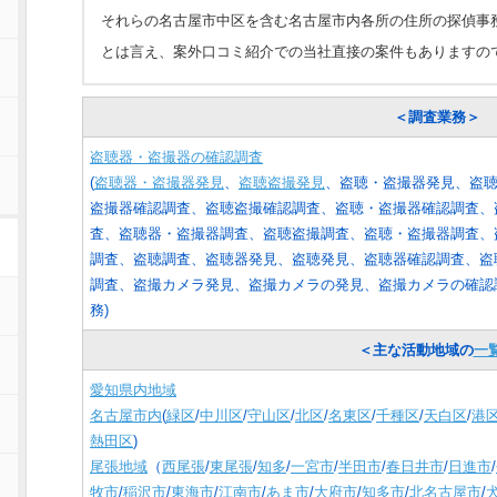
それらの名古屋市中区を含む名古屋市内各所の住所の探偵事
とは言え、案外口コミ紹介での当社直接の案件もありますの
＜調査業務＞
盗聴器・盗撮器の確認調査
(
盗聴器・盗撮器発見
、
盗聴盗撮発見
、盗聴・盗撮器発見、盗
盗撮器確認調査、盗聴盗撮確認調査、盗聴・盗撮器確認調査、
査、盗聴器・盗撮器調査、盗聴盗撮調査、盗聴・盗撮器調査、
調査、盗聴調査、盗聴器発見、盗聴発見、盗聴器確認調査、盗
調査、盗撮カメラ発見、盗撮カメラの発見、盗撮カメラの確認
務
)
＜主な活動地域の
一
愛知県内地域
名古屋市内
(
緑区
/
中川区
/
守山区
/
北区
/
名東区
/
千種区
/
天白区
/
港
熱田区
)
尾張地域
（
西尾張
/
東尾張
/
知多
/
一宮市
/
半田市
/
春日井市
/
日進市
/
牧市
/
稲沢市
/
東海市
/
江南市
/
あま市
/
大府市
/
知多市
/
北名古屋市
/