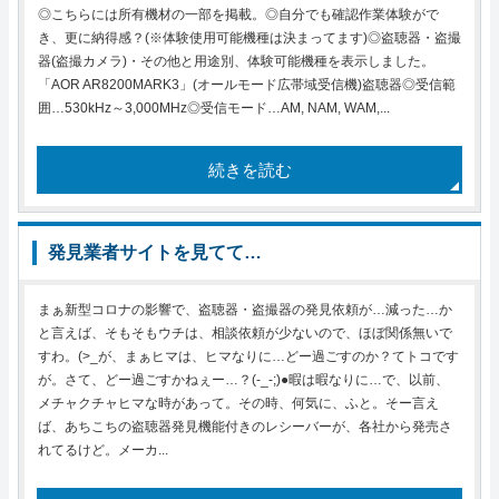
◎こちらには所有機材の一部を掲載。◎自分でも確認作業体験がで
き、更に納得感？(※体験使用可能機種は決まってます)◎盗聴器・盗撮
器(盗撮カメラ)・その他と用途別、体験可能機種を表示しました。
「AOR AR8200MARK3」(オールモード広帯域受信機)盗聴器◎受信範
囲…530kHz～3,000MHz◎受信モード…AM, NAM, WAM,...
続きを読む
発見業者サイトを見てて…
まぁ新型コロナの影響で、盗聴器・盗撮器の発見依頼が…減った…か
と言えば、そもそもウチは、相談依頼が少ないので、ほぼ関係無いで
すわ。(>_が、まぁヒマは、ヒマなりに…どー過ごすのか？てトコです
が。さて、どー過ごすかねぇー…？(-_-;)●暇は暇なりに…で、以前、
メチャクチャヒマな時があって。その時、何気に、ふと。そー言え
ば、あちこちの盗聴器発見機能付きのレシーバーが、各社から発売さ
れてるけど。メーカ...