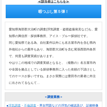
≪該当者はこちらを≫
暇つぶし第５弾！
愛知県海部郡大治町の調査(浮気調査・盗聴盗撮発見など)も、愛
知県の興信所・探偵事務所、アイス・ブルー探偵社です。
同じ愛知県である為、自社案件以外にも名古屋市内を含む県内
外他社からの案件もあり、海部郡大治町を含む尾張西部内各所
で、何度も調査実績があります。
やはりこの地域での調査実績となると、（複数の）名古屋市内
や全国を拠点としている探偵事務所に入った依頼の下請けとし
てのケースが多いですね。まさか実際には豊田市の業者に外注
に出されてるなんて…
＜調査業務＞
●
浮気調査
・
不倫調査
・男女問題などの浮気の確認及び、証拠映像