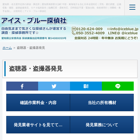
愛知県・名古屋市近郊の探偵・興信所｜愛知県海部郡大治町 中部・東海地方を含む日本全国対応｜浮気・素行調査、証拠
収集・撮影、盗聴盗撮発見、ＧＰＳ端末販売｜臨機応変・柔軟対応、日時指定不要・緊急出動、依頼者同行｜消費税・着
手金無し、分割対応｜アイス・ブルー探偵社
ホーム
当事務所について（はじめに・事務所概要）
ホーム
＞ 盗聴器・盗撮器発見
調査料金など(支払い・料金表・事例)
盗聴器・盗撮器発見
特徴など(違い・緊急出動・暗所カメラ)
盗聴器・盗撮器発見(料金・機材など)
ＧＰＳ端末の紹介・販売
確認作業料金・内容
当社の所有機材
お問い合わせ・調査の流れ
発見業者サイトを見てて…
発見業務について
管理人の部屋(Q&A ・SNS・暇つぶし)