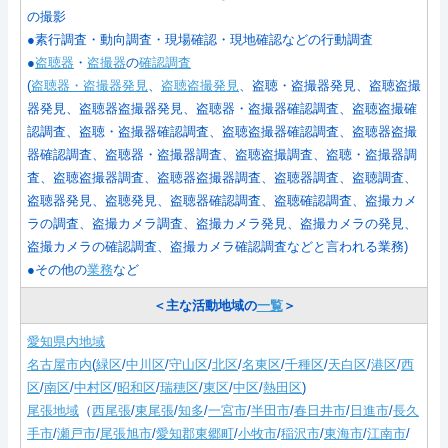
の撮影
●素行調査・動向調査・現場確認・現地確認などの行動調査
●
盗聴器
・
盗撮器
の
確認調査
(
盗聴器・盗撮器発見
、
盗聴盗撮発見
、盗聴・盗撮器発見、盗聴盗撮
器発見、盗聴器盗撮器発見、盗聴器・盗撮器確認調査、盗聴盗撮確
認調査、盗聴・盗撮器確認調査、盗聴盗撮器確認調査、盗聴器盗撮
器確認調査、盗聴器・盗撮器調査、盗聴盗撮調査、盗聴・盗撮器調
査、盗聴盗撮器調査、盗聴器盗撮器調査、盗聴器調査、盗聴調査、
盗聴器発見、盗聴発見、盗聴器確認調査、盗聴確認調査、盗撮カメ
ラの調査、盗撮カメラ調査、盗撮カメラ発見、盗撮カメラの発見、
盗撮カメラの確認調査、盗撮カメラ確認調査などと言われる業務
)
●その他の
業務
など
＜主な活動地域の
一覧
＞
愛知県内地域
名古屋市内
(
緑区
/
中川区
/
守山区
/
北区
/
名東区
/
千種区
/
天白区
/
港区
/
西
区
/
南区
/
中村区
/
昭和区
/
瑞穂区
/
東区
/
中区
/
熱田区
)
尾張地域
（
西尾張
/
東尾張
/
知多
/
一宮市
/
半田市
/
春日井市
/
日進市
/
長久
手市
/
瀬戸市
/
尾張旭市
/
愛知郡東郷町
/
小牧市
/
稲沢市
/
東海市
/
江南市
/