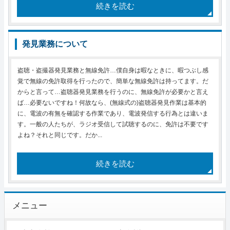
続きを読む
発見業務について
盗聴・盗撮器発見業務と無線免許…僕自身は暇なときに、暇つぶし感
覚で無線の免許取得を行ったので、簡単な無線免許は持ってます。だ
からと言って…盗聴器発見業務を行うのに、無線免許が必要かと言え
ば…必要ないですね！何故なら、(無線式の)盗聴器発見作業は基本的
に、電波の有無を確認する作業であり、電波発信する行為とは違いま
す。一般の人たちが、ラジオ受信して試聴するのに、免許は不要です
よね？それと同じです。だか...
続きを読む
メニュー