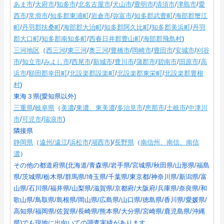
あま市
/
大府市
/
知多市
/
北名古屋市
/
犬山市
/
豊明市
/
清須市
/
津島市
/
愛
西市
/
常滑市
/
知多郡東浦町
/
岩倉市
/
弥富市
/
知多郡武豊町
/
海部郡蟹江
町
/
丹羽郡扶桑町
/
海部郡大治町
/
知多郡阿久比町
/
知多郡美浜町
/
丹羽
郡大口町
/
知多郡南知多町
/
西春日井郡豊山町
/
海部郡飛島村
)
三河地区
（
西三河
/
東三河
/
奥三河
/
豊橋市
/
岡崎市
/
豊田市
/
安城市
/
刈谷
市
/
知立市
/
みよし市
/
西尾市
/
新城市
/
豊川市
/
蒲郡市
/
碧南市
/
田原市
/
高
浜市
/
額田郡幸田町
/
北設楽郡設楽町
/
北設楽郡東栄町
/
北設楽郡豊根
村
)
東海３県(愛知県以外)
三重県
/
岐阜県
（
美濃
/
東濃、東美濃
/
多治見市
/
恵那市
/
土岐市
/
中津川
市
/
可児市
/
瑞浪市
)
隣接県
静岡県
（
遠州/遠江
/
浜松市
/
湖西市
)/
長野県
（
南信州、南信、南信
濃
）
その他の都道府県(北海道/青森県/岩手県/宮城県/秋田県/山形県/福島
県/茨城県/栃木県/群馬県/埼玉県/千葉県/東京都/神奈川県/新潟県/富
山県/石川県/福井県/山梨県/滋賀県/京都府/大阪府/兵庫県/奈良県/和
歌山県/鳥取県/島根県/岡山県/広島県/山口県/徳島県/香川県/愛媛県/
高知県/福岡県/佐賀県/長崎県/熊本県/大分県/宮崎県/鹿児島県/沖縄
県)でも現地に出向いての調査実績があります。