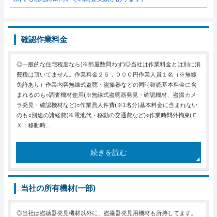
確認作業料金
◎一般的な住宅程度なら(※部屋数問わず)◎当社は作業料金とは別に消
費税は頂いてません。作業料金２５，０００円作業人員１名（※無線
免許あり）作業内容無線式盗聴・盗撮器などの同時確認基本料金に含
まれるのも○調査機材使用(※無線式盗聴器発見・確認機材、盗撮カメ
ラ発見・確認機材など)○作業員人件費(※1名分)基本料金に含まれない
のも○別途の諸経費(※電池代・移動の交通費など)○作業時間外拘束(Ｅ
Ｘ：移動時...
続きを読む
当社の所有機材(一部)
◎当社は盗聴器発見機材以外に、盗撮器発見用機材も所持してます。