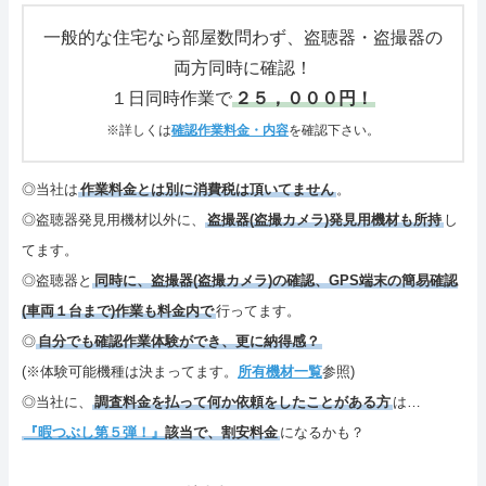
さいごに
一般的な住宅なら部屋数問わず、盗聴器・盗撮器の
両方同時に確認！
特定商取引表記・プライバシーポリシー
１日同時作業で
２５，０００円！
ご連絡(電話,メール,ブログ,SNS)
※詳しくは
確認作業料金・内容
を確認下さい。
カテゴリーメニュー
◎当社は
作業料金とは別に消費税は頂いてません
。
◎盗聴器発見用機材以外に、
盗撮器(盗撮カメラ)発見用機材も所持
し
サイトマップ
てます。
◎盗聴器と
同時に、盗撮器(盗撮カメラ)の確認、GPS端末の簡易確認
(車両１台まで)作業も料金内で
行ってます。
◎
自分でも確認作業体験ができ、更に納得感？
(※体験可能機種は決まってます。
所有機材一覧
参照)
◎当社に、
調査料金を払って何か依頼をしたことがある方
は…
『暇つぶし第５弾！』
該当で、割安料金
になるかも？