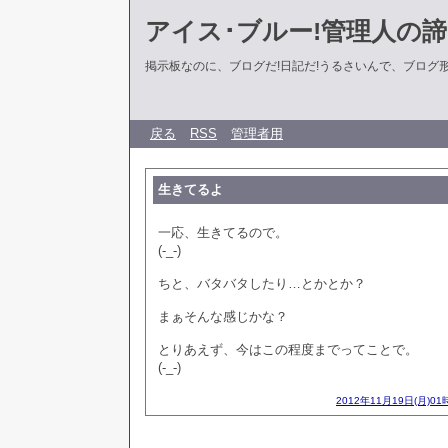
アイス･ブルー!管理人の
掲示板なのに、ブログだ!日記だ!うるさいんで、ブログ形式に
戻る
RSS
管理者用
生きてるよ
一応、生きてるので。
(-_-)
ちと、バタバタしたり…とかとか？
まぁそんな感じかな？
とりあえず、今はこの程度までってことで。
(-_-)
2012年11月19日(月)01