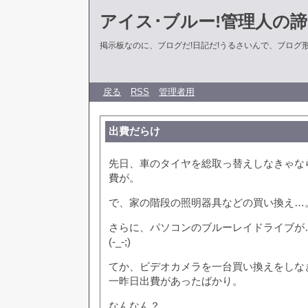
アイス･ブルー!管理人の
掲示板なのに、ブログだ!日記だ!うるさいんで、ブログ形式に
戻る
RSS
管理者用
出費だらけ
先日、車のタイヤを総取っ替えしなきゃな
費が。
で、家の階段の照明器具などの買い換え…
さらに、パソコンのブルーレイドライブが
(-_-;)
てか、ビデオカメラを一台買い換えをしな
一昨日出費があったばかり。
なんなん？