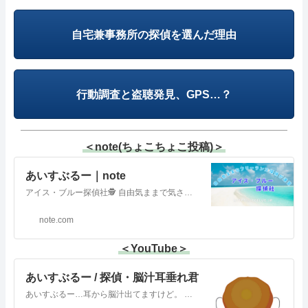
自宅兼事務所の探偵を選んだ理由
行動調査と盗聴発見、GPS…？
＜note(ちょこちょこ投稿)＞
あいすぶるー｜note
アイス・ブルー探偵社🕵️ 自由気ままで気さくなフリーランスの探偵さんが運営する調査・探偵事務所、興信所です😀 ２４時間・年中無休、秘密厳守・相談無料！ いつでも連絡が取れるようにしたスマホを持ち歩いてます😁 👆4大キャリア回線を契約😱 いつでも気軽にご連絡下さい😀
note.com
＜YouTube＞
あいすぶるー / 探偵・脳汁耳垂れ君
あいすぶるー…耳から脳汁出てますけど。 何か？ このチャンネルは、自由気ままで好き勝手に探偵事務所運営をしているフリーランスの探偵が、探偵業界に十数年間いる中で、たまたま見聞きしたり、実際に経験してきたコトを交えつつ… そこからの個人的な勝手な偏見や思い込みからの妄想話や愚痴話、テキトーな映像を好き勝手に、だらだら垂れ流してるだけのチャンネルです。 ※あ…