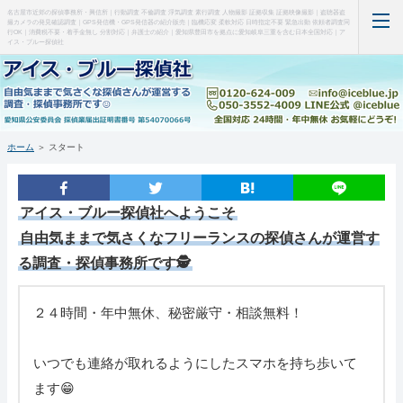
名古屋市近郊の探偵事務所・興信所｜行動調査 不倫調査 浮気調査 素行調査 人物撮影 証拠収集 証拠映像撮影｜盗聴器盗
撮カメラの発見確認調査｜GPS発信機・GPS発信器の紹介販売｜臨機応変 柔軟対応 日時指定不要 緊急出動 依頼者調査同
行OK｜消費税不要・着手金無し 分割対応｜弁護士の紹介｜愛知県豊田市を拠点に愛知岐阜三重を含む日本全国対応｜ア
イス・ブルー探偵社
ホーム
当事務所について（はじめに・事務所概要）
ホーム
＞
スタート
調査料金など(支払い・料金表・事例)
特徴など(違い・緊急出動・暗所カメラ)
アイス・ブルー探偵社
へようこそ
自由気ままで気さくなフリーランスの探偵さんが運営す
浮気調査・弁護士(料金・特徴・弁護士)
る調査・探偵事務所です🕵
盗聴器・盗撮器発見(料金・機材など)
２４時間・年中無休、秘密厳守・相談無料！
ＧＰＳ端末の紹介・販売
いつでも連絡が取れるようにしたスマホを持ち歩いて
お問い合わせ・調査の流れ
ます😁