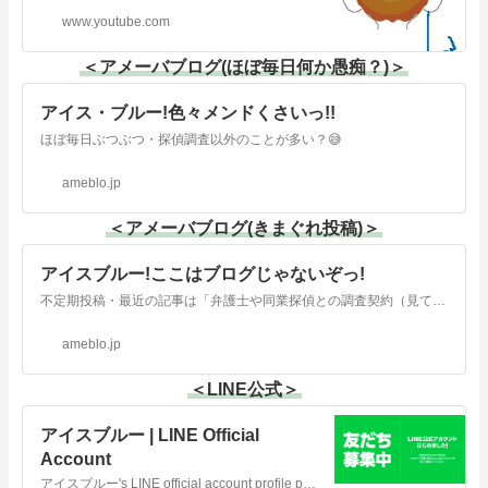
www.youtube.com
＜アメーバブログ(ほぼ毎日何か愚痴？)＞
アイス・ブルー!色々メンドくさいっ!!
ほぼ毎日ぶつぶつ・探偵調査以外のことが多い？😅
ameblo.jp
＜アメーバブログ(きまぐれ投稿)＞
アイスブルー!ここはブログじゃないぞっ!
不定期投稿・最近の記事は「弁護士や同業探偵との調査契約（見てる人は見てると思うよ。）」です。
ameblo.jp
＜LINE公式＞
アイスブルー | LINE Official
Account
アイスブルー's LINE official account profile page. Add them as a friend for the latest news.