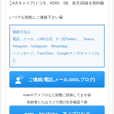
👆4大キャリア(ドコモ、KDDI、SB、楽天)回線を契約😱
管理人の部屋(Q&A ・SNS・暇つぶし)
いつでも気軽にご連絡下さい😀
さいごに
連絡方法は…
特定商取引表記・プライバシーポリシー
電話、メール、LINE公式、X（旧Twitter）、Teams、
ご連絡(電話,メール,ブログ,SNS)
Telegram、Instagram、WhatsApp…
＋メッセージ、FaceTime、Googleマップ(チャット)な
カテゴリーメニュー
ど
ご連絡(電話,メール,SNS,ブログ)
noteやアメブロなど頻繁に投稿してます😃
依頼者たちはココで僕の生存確認？😅
note、YouTube、アメブロなど