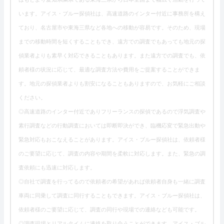
います。アイス・ブルー探偵社は、高速道路のインター付近に事務所を構え
ており、名古屋市や東海三県など各地への移動が容易です。そのため、現場
までの移動時間を短くすることもでき、遠方での調査でもあっても地元の探
偵業者よりも素早く対応できることもあります。また遠方での調査でも、依
頼者様の状況に応じて、最適な調査方法や費用をご提案することができま
す。地元の探偵業者よりも割安になることもありますので、お気軽にご相談
ください。
◎高速道路のインター付近でありフリーランスの探偵であるので浮気調査や
素行調査などの行動調査においては即断即決ができ、臨機応変で緊急出動や
緊急対応もおこなえることがあります。アイス・ブルー探偵社は、依頼者様
のご要望に応じて、調査の内容や期間を柔軟に対応します。また、緊急の調
査依頼にも迅速に対応します。
◎自社で調査を行ってるので依頼者の希望があれば依頼者自身も一緒に調査
車両に同乗して調査に同行することもできます。アイス・ブルー探偵社は、
依頼者様のご要望に応じて、調査の同行や現場での連絡なども可能です。
◎調査現場とリアルタイムに連絡を取り合うことができます。アイス・ブル