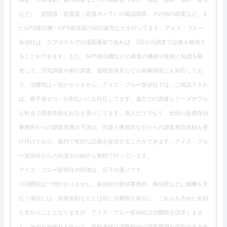
など）、盗聴器・盗撮器（盗撮カメラ）の確認調査、その他の調査など、ま
たGPS発信機・GPS発信器の紹介販売などを行ってます。アイス・ブルー
探偵社は、ラブホテルでの場面撮影であれば、1回分の調査で証拠を確保す
ることができます。また、GPS発信機などの最新の機材や技術と知識を駆
使して、浮気調査や素行調査、盗聴器発見などの各種調査にも対応してお
り、消費税は一切かかりません。アイス・ブルー探偵社では、ご相談下され
ば、着手金ゼロ・分割払いにも対応してます。遠方での調査もリーズナブル
な料金で調査依頼をお引き受けしてます。個人だけでなく、全国の提携探偵
事務所からの調査業務の下請け、弁護士事務所などからの調査相談依頼も受
け付けており、裁判で有効な証拠を提供することができます。アイス・ブル
ー探偵社からの弁護士の紹介も無料で行っています。
アイス・ブルー探偵社の特徴は、以下の通りです。
◎消費税は一切かかりません。探偵社や探偵事務所、興信所などに報酬を支
払う場合には、見積金額などとは別に消費税を算出し、これらを含めた金額
を支払うこととなりますが、アイス・ブルー探偵社は消費税を請求しませ
ん。そのため他社と比べて、依頼者様は消費税分の調査費用を節約できます