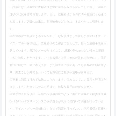
ー探偵社は、調査中に依頼者様と常に連絡が取れる状況にしており、調査の
進捗や状況を随時報告します。また、依頼者様からの質問や要望にも迅速に
対応します。調査の結果は、動画映像なども含め、すみやかにご報告しま
す。
◎友達感覚で相談できるフレンドリーな探偵社として親しまれています。ア
イス・ブルー探偵社は、依頼者様のご都合に合わせて、様々な連絡手段を用
意しています。電話やメールだけでなく、LINEやTwitterなどの様々なSNS
でもご連絡いただけます。ご依頼者様とは常に連絡が取れる状況にし、問題
解決に向けて一緒に考えます。また調査終了後であっても多数の依頼者様よ
り、調査こと以外でも、いつでも気軽にご相談や連絡があります。
◎不要な調査は行わず結果にこだわります。使わなくていい費用と時間は削
りましょう。料金システムも明確で、無駄な費用はかかりません。
◎大手や有名探偵社、老舗の探偵事務所のように他社に調査の外部委託や丸
投げを行わずフリーランスの探偵自らが現場に出向いて調査を行っていま
す。アイス・ブルー探偵社は、自社で調査を行っており、依頼者様と直接や
りとりをしています。そのため、依頼者様の情報や証拠が第三者に漏れる心