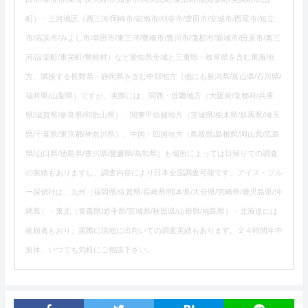
町）・三河地区（西三河/岡崎市/碧南市/刈谷市/豊田市/安城市/西尾市/知立
市/高浜市/みよし市/幸田市/東三河/豊橋市/豊川市/蒲郡市/新城市/田原市/奥三
河/設楽町/東栄町/豊根村）など愛知県全域と三重県・岐阜県を含む東海地
方、隣接する長野県・静岡県を含む中部地方（他にも新潟県/富山県/石川県/
福井県/山梨県）ですが。実際には、関西・近畿地方（大阪府/京都府/兵庫
県/滋賀県/奈良県/和歌山県）、関東甲信越地方（茨城県/栃木県/群馬県/埼玉
県/千葉県/東京都/神奈川県）、中国・四国地方（鳥取県/島根県/岡山県/広島
県/山口県/徳島県/香川県/愛媛県/高知県）も場所によっては日帰りでの調査
の実績もありますし、調査内容により日本全国調査可能です。アイス・ブル
ー探偵社は、九州（福岡県/佐賀県/長崎県/熊本県/大分県/宮崎県/鹿児島県/沖
縄県）・東北（青森県/岩手県/宮城県/秋田県/山形県/福島県）・北海道には
依頼者もおり、実際に現地に出向いての調査実績もあります。２４時間年中
無休、いつでも気軽にご相談下さい。