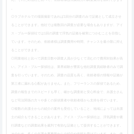
。
◎ラブホテルでの場面撮影であれば1回分の調査のみで証拠として成立させ
ることができます。他社では複数回の調査が必要な場合もありますが、アイ
ス・ブルー探偵社では1回の調査で浮気の証拠を確実につかむことを目指し
ています。そのため、依頼者様は調査費用や時間、チャンスを最小限に抑え
ることができます。
◎同業他社と比べて調査日数や調査人員が少なくて済むので費用対効果が高
い。アイス・ブルー探偵社は、業界経験が豊富な他社調査員経験者のみで調
査を行っています。そのため、調査の品質も高く、依頼者様の情報や証拠が
第三者に漏れる心配がありません。また、フリーランスの探偵であるため、
調査の報告までのスピードも早く、確かな調査術と安心料金で、弁護士さん
など司法関係の方々や多くの探偵業者や依頼者様から支持を得ています。
◎複数の弁護士からの紹介の案件も受任していること、地域によっては弁護
士の紹介もできることがあります。アイス・ブルー探偵社は、浮気調査や素
行調査などの調査結果を裁判で有効な証拠として提供することができます。
そのため、多くの弁護士事務所からの紹介や依頼を受けています。また、依