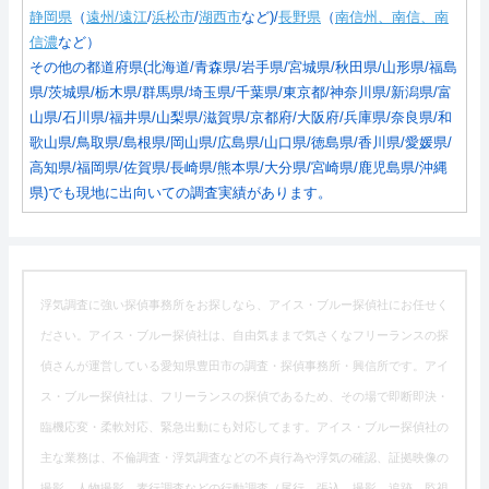
静岡県
（
遠州/遠江
/
浜松市
/
湖西市
など)/
長野県
（
南信州、南信、南
信濃
など）
その他の都道府県(北海道/青森県/岩手県/宮城県/秋田県/山形県/福島
県/茨城県/栃木県/群馬県/埼玉県/千葉県/東京都/神奈川県/新潟県/富
山県/石川県/福井県/山梨県/滋賀県/京都府/大阪府/兵庫県/奈良県/和
歌山県/鳥取県/島根県/岡山県/広島県/山口県/徳島県/香川県/愛媛県/
高知県/福岡県/佐賀県/長崎県/熊本県/大分県/宮崎県/鹿児島県/沖縄
県)でも現地に出向いての調査実績があります。
浮気調査に強い探偵事務所をお探しなら、アイス・ブルー探偵社にお任せく
ださい。アイス・ブルー探偵社は、自由気ままで気さくなフリーランスの探
偵さんが運営している愛知県豊田市の調査・探偵事務所・興信所です。アイ
ス・ブルー探偵社は、フリーランスの探偵であるため、その場で即断即決・
臨機応変・柔軟対応、緊急出動にも対応してます。アイス・ブルー探偵社の
主な業務は、不倫調査・浮気調査などの不貞行為や浮気の確認、証拠映像の
撮影、人物撮影、素行調査などの行動調査（尾行、張込、撮影、追跡、監視