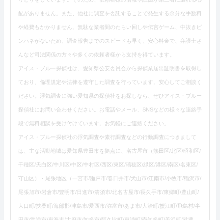
配がありません。また、他社に調査を委託することで発生する余分な手数料
や経費もかかりません。無駄な業者間のたらい回しや伝言ゲーム、中抜きピ
ンハネがないため、調査報告までのスピードも早く、安心料金で、弁護士さ
んなど司法関係の方々や多くの依頼者様から支持を得ています。
アイス・ブルー探偵社は、愛知県公安委員会から探偵業届出証明書を取得し
ており、倫理規定や法律を遵守した調査を行っています。安心してご相談く
ださい。浮気調査に強い愛知県の探偵社をお探しなら、ぜひアイス・ブルー
探偵社にお問い合わせください。お電話やメール、SNSなどの様々な連絡手
段で無料相談を受け付けています。お気軽にご連絡ください。
アイス・ブルー探偵社の浮気調査や素行調査などの行動調査につきまして
は、主な活動地域は愛知県豊田市を拠点に、名古屋市（熱田区/北区/昭和区/
千種区/天白区/中川区/中区/中村区/西区/東区/瑞穂区/緑区/港区/南区/名東区/
守山区）・尾張地区（一宮市/瀬戸市/春日井市/犬山市/江南市/小牧市/稲沢市/
尾張旭市/岩倉市/豊明市/日進市/清須市/北名古屋市/長久手市/東郷町/豊山町/
大口町/扶桑町/海部郡/津島市/愛西市/弥富市/あま市/大治町/蟹江町/飛島村/半
田市/常滑市/東海市/大府市/知多市/阿久比町/東浦町/南知多町/美浜町/武豊