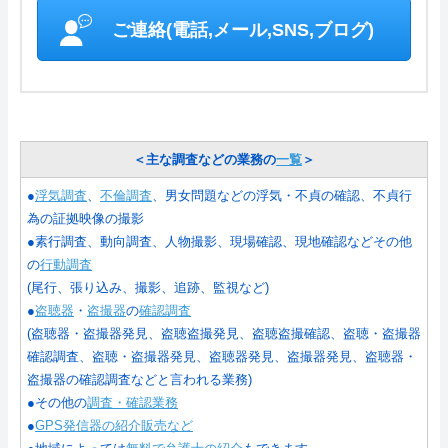
ご連絡(電話,メール,SNS,ブログ)
＜主な調査などの業務の
一覧
＞
●
浮気調査
、
不倫調査
、男女問題などの浮気・不貞の確認、不貞行
為の証拠映像の撮影
●素行調査、動向調査、人物撮影、現場確認、現地確認などその他
の
行動調査
(尾行、張り込み、撮影、追跡、監視など)
●
盗聴器
・
盗撮器
の
確認調査
(盗聴器・盗撮器発見、盗聴盗撮発見、盗聴盗撮確認、盗聴・盗撮器
確認調査、盗聴・盗撮器発見、盗聴器発見、盗撮器発見、盗聴器・
盗撮器の確認調査などと言われる業務)
●その他の
調査・確認業務
●
GPS発信器の紹介販売など