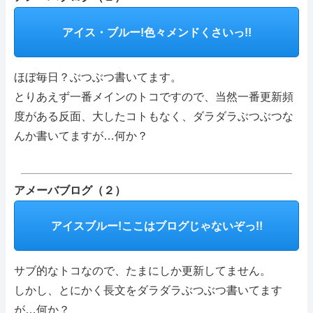
管理人の部屋(Q&A ・SNS・暇つぶし)
アイス・ブルー!色々メンドくさいっ!!
さいごに
ほぼ毎日？ぶつぶつ書いてます。
特定商取引表記・プライバシーポリシー
とりあえず一番メインのトコですので、当然一番更新頻
度がある反面、大したコトもなく、ダラダラぶつぶつな
ご連絡(電話,メール,ブログ,SNS)
んか書いてますが…何か？
カテゴリーメニュー
アメーバブログ（２）
アイスブルー!ここはブログじゃないぞっ!!
サブ的なトコなので、たまにしか更新してません。
しかし、とにかく長文をダラダラぶつぶつ書いてます
が…何か？