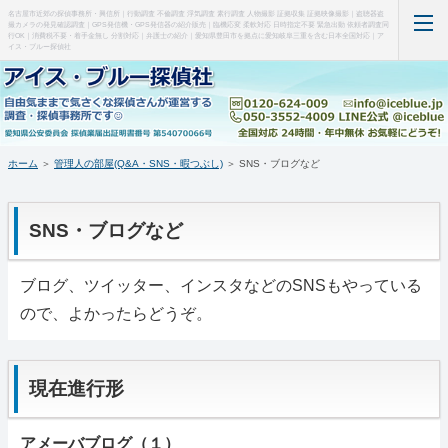
名古屋市近郊の探偵事務所・興信所｜行動調査 不倫調査 浮気調査 素行調査 人物撮影 証拠収集 証拠映像撮影｜盗聴器盗
撮カメラの発見確認調査｜GPS発信機・GPS発信器の紹介販売｜臨機応変 柔軟対応 日時指定不要 緊急出動 依頼者調査同
行OK｜消費税不要・着手金無し 分割対応｜弁護士の紹介｜愛知県豊田市を拠点に愛知岐阜三重を含む日本全国対応｜ア
イス・ブルー探偵社
ホーム
当事務所について（はじめに・事務所概要）
ホーム
＞
管理人の部屋(Q&A・SNS・暇つぶし)
＞
SNS・ブログなど
調査料金など(支払い・料金表・事例)
SNS・ブログなど
特徴など(違い・緊急出動・暗所カメラ)
浮気調査・弁護士(料金・特徴・弁護士)
ブログ、ツイッター、インスタなどのSNSもやっている
ので、よかったらどうぞ。
盗聴器・盗撮器発見(料金・機材など)
ＧＰＳ端末の紹介・販売
現在進行形
お問い合わせ・調査の流れ
アメーバブログ（１）