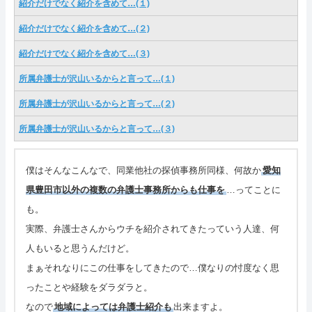
紹介だけでなく紹介を含めて…(１)
管理人の部屋(Q&A ・SNS・暇つぶし)
紹介だけでなく紹介を含めて…(２)
紹介だけでなく紹介を含めて…(３)
さいごに
所属弁護士が沢山いるからと言って…(１)
特定商取引表記・プライバシーポリシー
所属弁護士が沢山いるからと言って…(２)
ご連絡(電話,メール,ブログ,SNS)
所属弁護士が沢山いるからと言って…(３)
カテゴリーメニュー
僕はそんなこんなで、同業他社の探偵事務所同様、何故か
愛知
県豊田市以外の複数の弁護士事務所からも仕事を
…ってことに
も。
実際、弁護士さんからウチを紹介されてきたっていう人達、何
人もいると思うんだけど。
まぁそれなりにこの仕事をしてきたので…僕なりの忖度なく思
ったことや経験をダラダラと。
なので
地域によっては弁護士紹介も
出来ますよ。