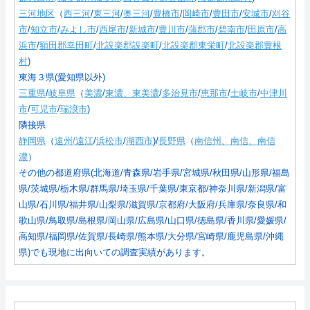
三河地区
（
西三河
/
東三河
/
奥三河
/
豊橋市
/
岡崎市
/
豊田市
/
安城市
/
刈谷
市
/
知立市
/
みよし市
/
西尾市
/
新城市
/
豊川市
/
蒲郡市
/
碧南市
/
田原市
/
高
浜市
/
額田郡幸田町
/
北設楽郡設楽町
/
北設楽郡東栄町
/
北設楽郡豊根
村
)
東海３県(愛知県以外)
三重県
/
岐阜県
（
美濃
/
東濃、東美濃
/
多治見市
/
恵那市
/
土岐市
/
中津川
市
/
可児市
/
瑞浪市
)
隣接県
静岡県
（
遠州/遠江
/
浜松市
/
湖西市
)/
長野県
（
南信州、南信、南信
濃
）
その他の都道府県(北海道/青森県/岩手県/宮城県/秋田県/山形県/福島
県/茨城県/栃木県/群馬県/埼玉県/千葉県/東京都/神奈川県/新潟県/富
山県/石川県/福井県/山梨県/滋賀県/京都府/大阪府/兵庫県/奈良県/和
歌山県/鳥取県/島根県/岡山県/広島県/山口県/徳島県/香川県/愛媛県/
高知県/福岡県/佐賀県/長崎県/熊本県/大分県/宮崎県/鹿児島県/沖縄
県)でも現地に出向いての調査実績があります。