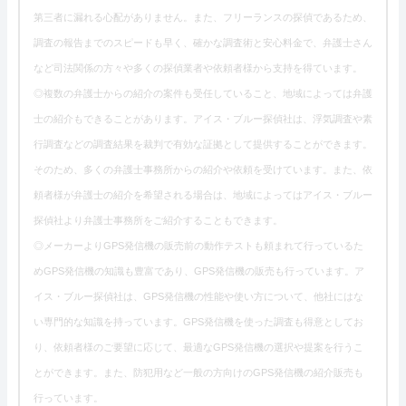
第三者に漏れる心配がありません。また、フリーランスの探偵であるため、
調査の報告までのスピードも早く、確かな調査術と安心料金で、弁護士さん
など司法関係の方々や多くの探偵業者や依頼者様から支持を得ています。
◎複数の弁護士からの紹介の案件も受任していること、地域によっては弁護
士の紹介もできることがあります。アイス・ブルー探偵社は、浮気調査や素
行調査などの調査結果を裁判で有効な証拠として提供することができます。
そのため、多くの弁護士事務所からの紹介や依頼を受けています。また、依
頼者様が弁護士の紹介を希望される場合は、地域によってはアイス・ブルー
探偵社より弁護士事務所をご紹介することもできます。
◎メーカーよりGPS発信機の販売前の動作テストも頼まれて行っているた
めGPS発信機の知識も豊富であり、GPS発信機の販売も行っています。ア
イス・ブルー探偵社は、GPS発信機の性能や使い方について、他社にはな
い専門的な知識を持っています。GPS発信機を使った調査も得意としてお
り、依頼者様のご要望に応じて、最適なGPS発信機の選択や提案を行うこ
とができます。また、防犯用など一般の方向けのGPS発信機の紹介販売も
行っています。