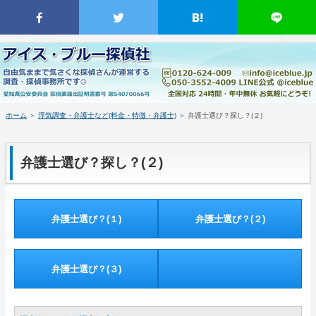
名古屋市近郊の探偵事務所・興信所｜行動調査 不倫調査 浮気調査 素行調査 人物撮影 証拠収集 証拠映像撮影｜盗聴器盗
撮カメラの発見確認調査｜GPS発信機・GPS発信器の紹介販売｜臨機応変 柔軟対応 日時指定不要 緊急出動 依頼者調査同
行OK｜消費税不要・着手金無し 分割対応｜弁護士の紹介｜愛知県豊田市を拠点に愛知岐阜三重を含む日本全国対応｜ア
イス・ブルー探偵社
ホーム
当事務所について（はじめに・事務所概要）
ホーム
＞
浮気調査・弁護士など(料金・特徴・弁護士)
＞
弁護士選び？探し？(２)
調査料金など(支払い・料金表・事例)
弁護士選び？探し？(２)
特徴など(違い・緊急出動・暗所カメラ)
浮気調査・弁護士(料金・特徴・弁護士)
弁護士選び？(１)
弁護士選び？(２)
盗聴器・盗撮器発見(料金・機材など)
ＧＰＳ端末の紹介・販売
弁護士選び？(３)
お問い合わせ・調査の流れ