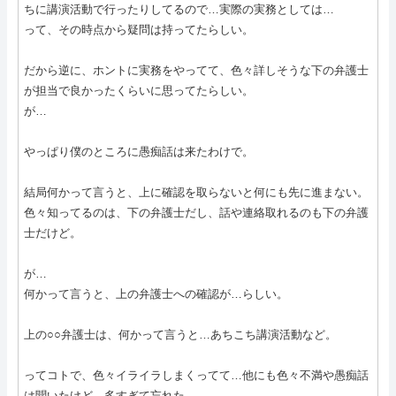
ちに講演活動で行ったりしてるので…実際の実務としては…
って、その時点から疑問は持ってたらしい。
だから逆に、ホントに実務をやってて、色々詳しそうな下の弁護士
が担当で良かったくらいに思ってたらしい。
が…
やっぱり僕のところに愚痴話は来たわけで。
結局何かって言うと、上に確認を取らないと何にも先に進まない。
色々知ってるのは、下の弁護士だし、話や連絡取れるのも下の弁護
士だけど。
が…
何かって言うと、上の弁護士への確認が…らしい。
上の○○弁護士は、何かって言うと…あちこち講演活動など。
ってコトで、色々イライラしまくってて…他にも色々不満や愚痴話
は聞いたけど…多すぎて忘れた。