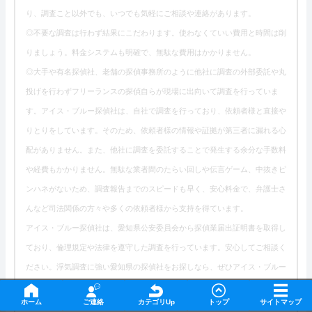
り、調査こと以外でも、いつでも気軽にご相談や連絡があります。
◎不要な調査は行わず結果にこだわります。使わなくていい費用と時間は削
りましょう。料金システムも明確で、無駄な費用はかかりません。
◎大手や有名探偵社、老舗の探偵事務所のように他社に調査の外部委託や丸
投げを行わずフリーランスの探偵自らが現場に出向いて調査を行っていま
す。アイス・ブルー探偵社は、自社で調査を行っており、依頼者様と直接や
りとりをしています。そのため、依頼者様の情報や証拠が第三者に漏れる心
配がありません。また、他社に調査を委託することで発生する余分な手数料
や経費もかかりません。無駄な業者間のたらい回しや伝言ゲーム、中抜きピ
ンハネがないため、調査報告までのスピードも早く、安心料金で、弁護士さ
んなど司法関係の方々や多くの依頼者様から支持を得ています。
アイス・ブルー探偵社は、愛知県公安委員会から探偵業届出証明書を取得し
ており、倫理規定や法律を遵守した調査を行っています。安心してご相談く
ださい。浮気調査に強い愛知県の探偵社をお探しなら、ぜひアイス・ブルー
探偵社にお問い合わせください。お電話やメール、SNSなどの様々な連絡手
ホーム
ご連絡
カテゴリUp
トップ
サイトマップ
段で無料相談を受け付けています。お気軽にご連絡ください。