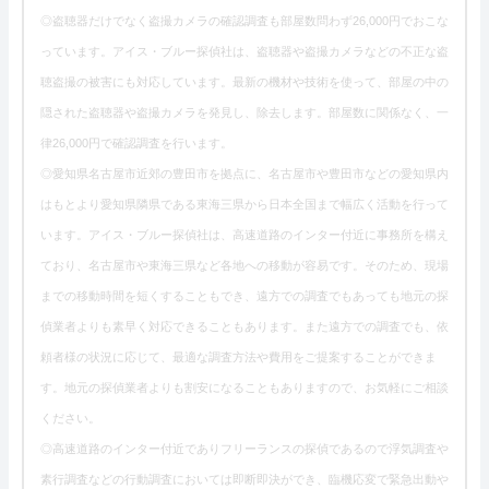
◎盗聴器だけでなく盗撮カメラの確認調査も部屋数問わず26,000円でおこな
っています。アイス・ブルー探偵社は、盗聴器や盗撮カメラなどの不正な盗
聴盗撮の被害にも対応しています。最新の機材や技術を使って、部屋の中の
隠された盗聴器や盗撮カメラを発見し、除去します。部屋数に関係なく、一
律26,000円で確認調査を行います。
◎愛知県名古屋市近郊の豊田市を拠点に、名古屋市や豊田市などの愛知県内
はもとより愛知県隣県である東海三県から日本全国まで幅広く活動を行って
います。アイス・ブルー探偵社は、高速道路のインター付近に事務所を構え
ており、名古屋市や東海三県など各地への移動が容易です。そのため、現場
までの移動時間を短くすることもでき、遠方での調査でもあっても地元の探
偵業者よりも素早く対応できることもあります。また遠方での調査でも、依
頼者様の状況に応じて、最適な調査方法や費用をご提案することができま
す。地元の探偵業者よりも割安になることもありますので、お気軽にご相談
ください。
◎高速道路のインター付近でありフリーランスの探偵であるので浮気調査や
素行調査などの行動調査においては即断即決ができ、臨機応変で緊急出動や