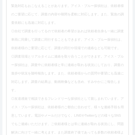
緊急対応もおこなえることがあります。アイス・ブルー探偵社は、依頼者様
のご要望に応じて、調査の内容や期間を柔軟に対応します。また、緊急の調
査依頼にも迅速に対応します。
◎自社で調査を行ってるので依頼者の希望があれば依頼者自身も一緒に調査
車両に同乗して調査に同行することもできます。アイス・ブルー探偵社は、
依頼者様のご要望に応じて、調査の同行や現場での連絡なども可能です。
◎調査現場とリアルタイムに連絡を取り合うことができます。アイス・ブル
ー探偵社は、調査中に依頼者様と常に連絡が取れる状況にしており、調査の
進捗や状況を随時報告します。また、依頼者様からの質問や要望にも迅速に
対応します。調査の結果は、動画映像なども含め、すみやかにご報告しま
す。
◎友達感覚で相談できるフレンドリーな探偵社として親しまれています。ア
イス・ブルー探偵社は、依頼者様のご都合に合わせて、様々な連絡手段を用
意しています。電話やメールだけでなく、LINEやTwitterなどの様々なSNS
でもご連絡いただけます。ご依頼者様とは常に連絡が取れる状況にし、問題
解決に向けて一緒に考えます。また調査終了後であっても多数の依頼者様よ