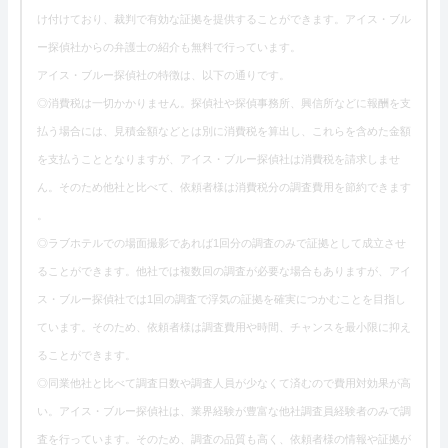
け付けており、裁判で有効な証拠を提供することができます。アイス・ブル
ー探偵社からの弁護士の紹介も無料で行っています。
アイス・ブルー探偵社の特徴は、以下の通りです。
◎消費税は一切かかりません。探偵社や探偵事務所、興信所などに報酬を支
払う場合には、見積金額などとは別に消費税を算出し、これらを含めた金額
を支払うこととなりますが、アイス・ブルー探偵社は消費税を請求しませ
ん。そのため他社と比べて、依頼者様は消費税分の調査費用を節約できます
。
◎ラブホテルでの場面撮影であれば1回分の調査のみで証拠として成立させ
ることができます。他社では複数回の調査が必要な場合もありますが、アイ
ス・ブルー探偵社では1回の調査で浮気の証拠を確実につかむことを目指し
ています。そのため、依頼者様は調査費用や時間、チャンスを最小限に抑え
ることができます。
◎同業他社と比べて調査日数や調査人員が少なくて済むので費用対効果が高
い。アイス・ブルー探偵社は、業界経験が豊富な他社調査員経験者のみで調
査を行っています。そのため、調査の品質も高く、依頼者様の情報や証拠が