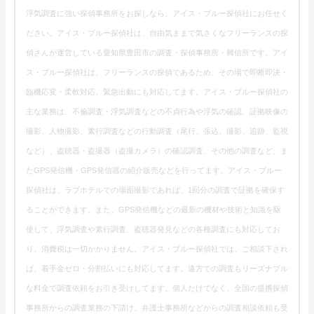
浮気調査に強い探偵事務所をお探しなら、アイス・ブルー探偵社にお任せく
ださい。アイス・ブルー探偵社は、自由気ままで気さくなフリーランスの探
偵さんが運営している愛知県豊田市の調査・探偵事務所・興信所です。アイ
ス・ブルー探偵社は、フリーランスの探偵であるため、その場で即断即決・
臨機応変・柔軟対応、緊急出動にも対応してます。アイス・ブルー探偵社の
主な業務は、不倫調査・浮気調査などの不貞行為や浮気の確認、証拠映像の
撮影、人物撮影、素行調査などの行動調査（尾行、張込、撮影、追跡、監視
など）、盗聴器・盗撮器（盗撮カメラ）の確認調査、その他の調査など、ま
たGPS発信機・GPS発信器の紹介販売などを行ってます。アイス・ブルー
探偵社は、ラブホテルでの場面撮影であれば、1回分の調査で証拠を確保す
ることができます。また、GPS発信機などの最新の機材や技術と知識を駆
使して、浮気調査や素行調査、盗聴器発見などの各種調査にも対応してお
り、消費税は一切かかりません。アイス・ブルー探偵社では、ご相談下され
ば、着手金ゼロ・分割払いにも対応してます。遠方での調査もリーズナブル
な料金で調査依頼をお引き受けしてます。個人だけでなく、全国の提携探偵
事務所からの調査業務の下請け、弁護士事務所などからの調査相談依頼も受