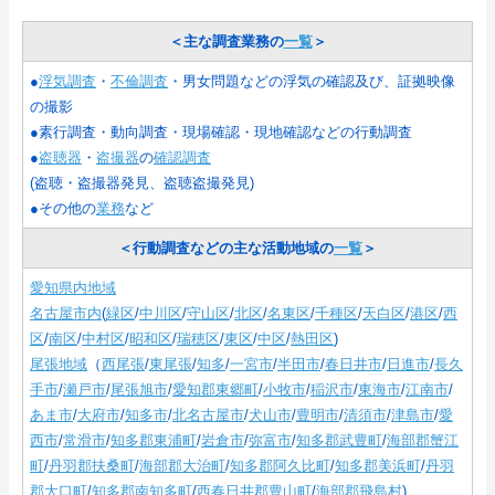
＜主な調査業務の
一覧
＞
●
浮気調査
・
不倫調査
・男女問題などの浮気の確認及び、証拠映像
の撮影
●素行調査・動向調査・現場確認・現地確認などの行動調査
●
盗聴器
・
盗撮器
の
確認調査
(盗聴・盗撮器発見、盗聴盗撮発見)
●その他の
業務
など
＜行動調査などの主な活動地域の
一覧
＞
愛知県内地域
名古屋市内
(
緑区
/
中川区
/
守山区
/
北区
/
名東区
/
千種区
/
天白区
/
港区
/
西
区
/
南区
/
中村区
/
昭和区
/
瑞穂区
/
東区
/
中区
/
熱田区
)
尾張地域
（
西尾張
/
東尾張
/
知多
/
一宮市
/
半田市
/
春日井市
/
日進市
/
長久
手市
/
瀬戸市
/
尾張旭市
/
愛知郡東郷町
/
小牧市
/
稲沢市
/
東海市
/
江南市
/
あま市
/
大府市
/
知多市
/
北名古屋市
/
犬山市
/
豊明市
/
清須市
/
津島市
/
愛
西市
/
常滑市
/
知多郡東浦町
/
岩倉市
/
弥富市
/
知多郡武豊町
/
海部郡蟹江
町
/
丹羽郡扶桑町
/
海部郡大治町
/
知多郡阿久比町
/
知多郡美浜町
/
丹羽
郡大口町
/
知多郡南知多町
/
西春日井郡豊山町
/
海部郡飛島村
)