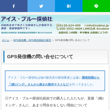
名古屋市近郊の探偵事務所・興信所｜行動調査 不倫調査 浮気調査 素行調査 人物撮影 証拠収集 証拠映像撮影｜盗聴器盗
撮カメラの発見確認調査｜GPS発信機・GPS発信器の紹介販売｜臨機応変 柔軟対応 日時指定不要 緊急出動 依頼者調査同
行OK｜消費税不要・着手金無し 分割対応｜弁護士の紹介｜愛知県豊田市を拠点に愛知岐阜三重を含む日本全国対応｜ア
イス・ブルー探偵社
ホーム
当事務所について（はじめに・事務所概要）
ホーム
＞
GPS発信機・GPS発信器紹介販売
＞
GPS発信機の問い合せについて
調査料金など(支払い・料金表・事例)
GPS発信機の問い合せについて
特徴など(違い・緊急出動・暗所カメラ)
浮気調査・弁護士(料金・特徴・弁護士)
アイス・ブルー探偵社は他の販売店や探偵業者とは違い
開発段階から
盗聴器・盗撮器発見(料金・機材など)
「(株)ドンデ」さんから頼まれ動作テストなど
を行ってきました。
ＧＰＳ端末の紹介・販売
◎アイス・ブルー探偵社経由での購入した人たちが、直接「(株)
ドンデ」さんに、あまり問合せをしない理由について
お問い合わせ・調査の流れ