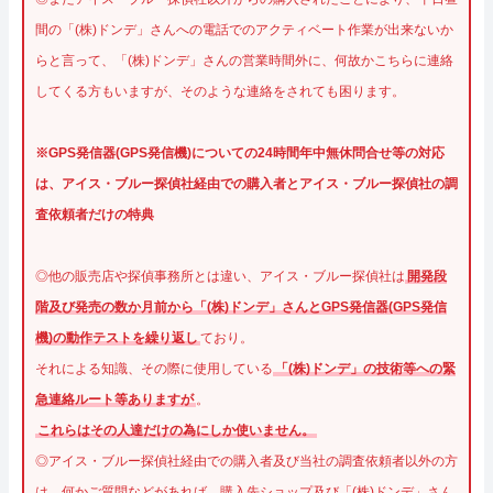
間の「(株)ドンデ」さんへの電話でのアクティベート作業が出来ないか
らと言って、「(株)ドンデ」さんの営業時間外に、何故かこちらに連絡
してくる方もいますが、そのような連絡をされても困ります。
※GPS発信器(GPS発信機)についての24時間年中無休問合せ等の対応
は、アイス・ブルー探偵社経由での購入者とアイス・ブルー探偵社の調
査依頼者だけの特典
◎他の販売店や探偵事務所とは違い、アイス・ブルー探偵社は
開発段
階及び発売の数か月前から「(株)ドンデ」さんとGPS発信器(GPS発信
機)の動作テストを繰り返し
ており。
それによる知識、その際に使用している
「(株)ドンデ」の技術等への緊
急連絡ルート等ありますが
。
これらはその人達だけの為にしか使いません。
◎アイス・ブルー探偵社経由での購入者及び当社の調査依頼者以外の方
は、何かご質問などがあれば、購入先ショップ及び「(株)ドンデ」さん