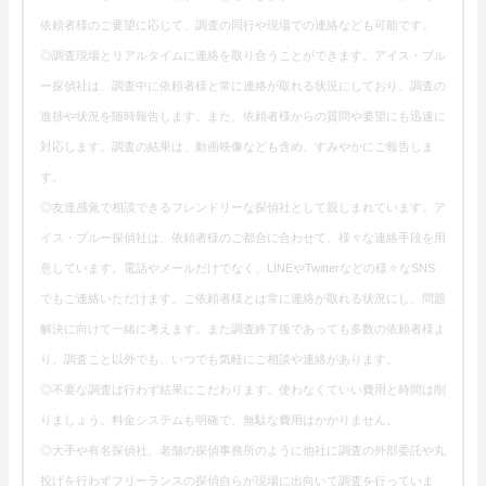
依頼者様のご要望に応じて、調査の同行や現場での連絡なども可能です。
◎調査現場とリアルタイムに連絡を取り合うことができます。アイス・ブル
ー探偵社は、調査中に依頼者様と常に連絡が取れる状況にしており、調査の
進捗や状況を随時報告します。また、依頼者様からの質問や要望にも迅速に
対応します。調査の結果は、動画映像なども含め、すみやかにご報告しま
す。
◎友達感覚で相談できるフレンドリーな探偵社として親しまれています。ア
イス・ブルー探偵社は、依頼者様のご都合に合わせて、様々な連絡手段を用
意しています。電話やメールだけでなく、LINEやTwitterなどの様々なSNS
でもご連絡いただけます。ご依頼者様とは常に連絡が取れる状況にし、問題
解決に向けて一緒に考えます。また調査終了後であっても多数の依頼者様よ
り、調査こと以外でも、いつでも気軽にご相談や連絡があります。
◎不要な調査は行わず結果にこだわります。使わなくていい費用と時間は削
りましょう。料金システムも明確で、無駄な費用はかかりません。
◎大手や有名探偵社、老舗の探偵事務所のように他社に調査の外部委託や丸
投げを行わずフリーランスの探偵自らが現場に出向いて調査を行っていま