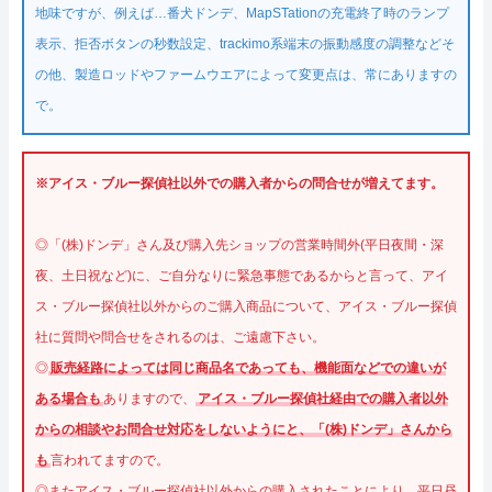
地味ですが、例えば…番犬ドンデ、MapSTationの充電終了時のランプ
表示、拒否ボタンの秒数設定、trackimo系端末の振動感度の調整などそ
の他、製造ロッドやファームウエアによって変更点は、常にありますの
で。
※アイス・ブルー探偵社以外での購入者からの問合せが増えてます。
◎「(株)ドンデ」さん及び購入先ショップの営業時間外(平日夜間・深
夜、土日祝など)に、ご自分なりに緊急事態であるからと言って、アイ
ス・ブルー探偵社以外からのご購入商品について、アイス・ブルー探偵
社に質問や問合せをされるのは、ご遠慮下さい。
◎
販売経路によっては同じ商品名であっても、機能面などでの違いが
ある場合も
ありますので、
アイス・ブルー探偵社経由での購入者以外
からの相談やお問合せ対応をしないようにと、「(株)ドンデ」さんから
も
言われてますので。
◎またアイス・ブルー探偵社以外からの購入されたことにより、平日昼