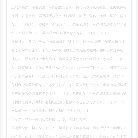
主な業務は、不倫調査・浮気調査などの不貞行為や浮気の確認、証拠映像の
撮影、人物撮影、素行調査などの行動調査（尾行、張込、撮影、追跡、監視
など）、盗聴器・盗撮器（盗撮カメラ）の確認調査、その他の調査など、ま
たGPS発信機・GPS発信器の紹介販売などを行ってます。アイス・ブルー
探偵社は、ラブホテルでの場面撮影であれば、1回分の調査で証拠を確保す
ることができます。また、GPS発信機などの最新の機材や技術と知識を駆
使して、浮気調査や素行調査、盗聴器発見などの各種調査にも対応してお
り、消費税は一切かかりません。アイス・ブルー探偵社では、ご相談下され
ば、着手金ゼロ・分割払いにも対応してます。遠方での調査もリーズナブル
な料金で調査依頼をお引き受けしてます。個人だけでなく、全国の提携探偵
事務所からの調査業務の下請け、弁護士事務所などからの調査相談依頼も受
け付けており、裁判で有効な証拠を提供することができます。アイス・ブル
ー探偵社からの弁護士の紹介も無料で行っています。
アイス・ブルー探偵社の特徴は、以下の通りです。
◎消費税は一切かかりません。探偵社や探偵事務所、興信所などに報酬を支
払う場合には、見積金額などとは別に消費税を算出し、これらを含めた金額