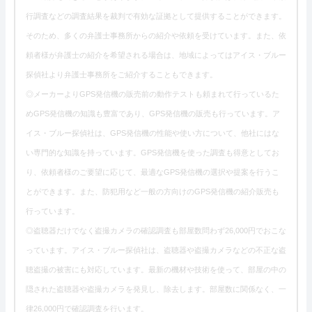
行調査などの調査結果を裁判で有効な証拠として提供することができます。
そのため、多くの弁護士事務所からの紹介や依頼を受けています。また、依
頼者様が弁護士の紹介を希望される場合は、地域によってはアイス・ブルー
探偵社より弁護士事務所をご紹介することもできます。
◎メーカーよりGPS発信機の販売前の動作テストも頼まれて行っているた
めGPS発信機の知識も豊富であり、GPS発信機の販売も行っています。ア
イス・ブルー探偵社は、GPS発信機の性能や使い方について、他社にはな
い専門的な知識を持っています。GPS発信機を使った調査も得意としてお
り、依頼者様のご要望に応じて、最適なGPS発信機の選択や提案を行うこ
とができます。また、防犯用など一般の方向けのGPS発信機の紹介販売も
行っています。
◎盗聴器だけでなく盗撮カメラの確認調査も部屋数問わず26,000円でおこな
っています。アイス・ブルー探偵社は、盗聴器や盗撮カメラなどの不正な盗
聴盗撮の被害にも対応しています。最新の機材や技術を使って、部屋の中の
隠された盗聴器や盗撮カメラを発見し、除去します。部屋数に関係なく、一
律26,000円で確認調査を行います。