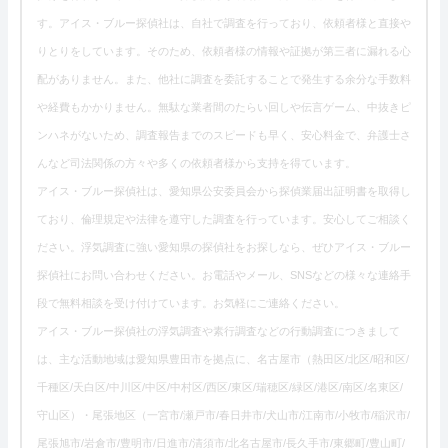
す。アイス・ブルー探偵社は、自社で調査を行っており、依頼者様と直接や
りとりをしています。そのため、依頼者様の情報や証拠が第三者に漏れる心
配がありません。また、他社に調査を委託することで発生する余分な手数料
や経費もかかりません。無駄な業者間のたらい回しや伝言ゲーム、中抜きピ
ンハネがないため、調査報告までのスピードも早く、安心料金で、弁護士さ
んなど司法関係の方々や多くの依頼者様から支持を得ています。
アイス・ブルー探偵社は、愛知県公安委員会から探偵業届出証明書を取得し
ており、倫理規定や法律を遵守した調査を行っています。安心してご相談く
ださい。浮気調査に強い愛知県の探偵社をお探しなら、ぜひアイス・ブルー
探偵社にお問い合わせください。お電話やメール、SNSなどの様々な連絡手
段で無料相談を受け付けています。お気軽にご連絡ください。
アイス・ブルー探偵社の浮気調査や素行調査などの行動調査につきまして
は、主な活動地域は愛知県豊田市を拠点に、名古屋市（熱田区/北区/昭和区/
千種区/天白区/中川区/中区/中村区/西区/東区/瑞穂区/緑区/港区/南区/名東区/
守山区）・尾張地区（一宮市/瀬戸市/春日井市/犬山市/江南市/小牧市/稲沢市/
尾張旭市/岩倉市/豊明市/日進市/清須市/北名古屋市/長久手市/東郷町/豊山町/