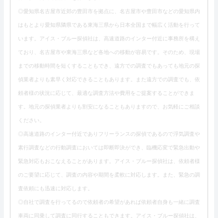
◎愛知県名古屋市近郊の豊田市を拠点に、名古屋市や豊田市などの愛知県内
はもとより愛知県隣県である東海三県から日本全国まで幅広く活動を行って
います。アイス・ブルー探偵社は、高速道路のインター付近に事務所を構え
ており、名古屋市や東海三県など各地への移動が容易です。そのため、現場
までの移動時間を短くすることもでき、遠方での調査でもあっても地元の探
偵業者よりも素早く対応できることもあります。また遠方での調査でも、依
頼者様の状況に応じて、最適な調査方法や費用をご提案することができま
す。地元の探偵業者よりも割安になることもありますので、お気軽にご相談
ください。
◎高速道路のインター付近でありフリーランスの探偵であるので浮気調査や
素行調査などの行動調査においては即断即決ができ、臨機応変で緊急出動や
緊急対応もおこなえることがあります。アイス・ブルー探偵社は、依頼者様
のご要望に応じて、調査の内容や期間を柔軟に対応します。また、緊急の調
査依頼にも迅速に対応します。
◎自社で調査を行ってるので依頼者の希望があれば依頼者自身も一緒に調査
車両に同乗して調査に同行することもできます。アイス・ブルー探偵社は、