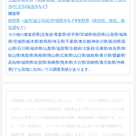
市
/
可児市
/
瑞浪市
など)
隣接県
静岡県
（
遠州/遠江
/
浜松市
/
湖西市
など)/
長野県
（
南信州、南信、南
信濃
など）
その他の都道府県(北海道/青森県/岩手県/宮城県/秋田県/山形県/福島
県/茨城県/栃木県/群馬県/埼玉県/千葉県/東京都/神奈川県/新潟県/富
山県/石川県/福井県/山梨県/滋賀県/京都府/大阪府/兵庫県/奈良県/和
歌山県/鳥取県/島根県/岡山県/広島県/山口県/徳島県/香川県/愛媛県/
高知県/福岡県/佐賀県/長崎県/熊本県/大分県/宮崎県/鹿児島県/沖縄
県)でも現地に出向いての調査実績があります。
浮気調査に強い探偵事務所をお探しなら、アイス・ブルー探偵社にお任せく
ださい。アイス・ブルー探偵社は、自由気ままで気さくなフリーランスの探
偵さんが運営している愛知県豊田市の調査・探偵事務所・興信所です。アイ
ス・ブルー探偵社は、フリーランスの探偵であるため、その場で即断即決・
臨機応変・柔軟対応、緊急出動にも対応してます。アイス・ブルー探偵社の