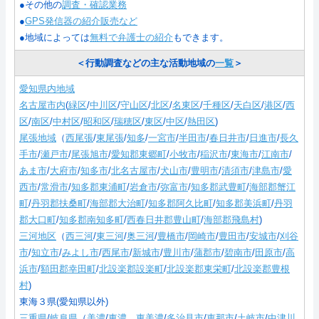
●その他の
調査・確認業務
●
GPS発信器の紹介販売など
●地域によっては
無料で弁護士の紹介
もできます。
＜行動調査などの主な活動地域の
一覧
＞
愛知県内地域
名古屋市内
(
緑区
/
中川区
/
守山区
/
北区
/
名東区
/
千種区
/
天白区
/
港区
/
西
区
/
南区
/
中村区
/
昭和区
/
瑞穂区
/
東区
/
中区
/
熱田区
)
尾張地域
（
西尾張
/
東尾張
/
知多
/
一宮市
/
半田市
/
春日井市
/
日進市
/
長久
手市
/
瀬戸市
/
尾張旭市
/
愛知郡東郷町
/
小牧市
/
稲沢市
/
東海市
/
江南市
/
あま市
/
大府市
/
知多市
/
北名古屋市
/
犬山市
/
豊明市
/
清須市
/
津島市
/
愛
西市
/
常滑市
/
知多郡東浦町
/
岩倉市
/
弥富市
/
知多郡武豊町
/
海部郡蟹江
町
/
丹羽郡扶桑町
/
海部郡大治町
/
知多郡阿久比町
/
知多郡美浜町
/
丹羽
郡大口町
/
知多郡南知多町
/
西春日井郡豊山町
/
海部郡飛島村
)
三河地区
（
西三河
/
東三河
/
奥三河
/
豊橋市
/
岡崎市
/
豊田市
/
安城市
/
刈谷
市
/
知立市
/
みよし市
/
西尾市
/
新城市
/
豊川市
/
蒲郡市
/
碧南市
/
田原市
/
高
浜市
/
額田郡幸田町
/
北設楽郡設楽町
/
北設楽郡東栄町
/
北設楽郡豊根
村
)
東海３県(愛知県以外)
三重県
/
岐阜県
（
美濃
/
東濃、東美濃
/
多治見市
/
恵那市
/
土岐市
/
中津川