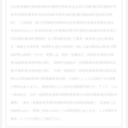
大口町/扶桑町/海部郡/津島市/愛西市/弥富市/あま市/大治町/蟹江町/飛島村/半
田市/常滑市/東海市/大府市/知多市/阿久比町/東浦町/南知多町/美浜町/武豊
町）・三河地区（西三河/岡崎市/碧南市/刈谷市/豊田市/安城市/西尾市/知立
市/高浜市/みよし市/幸田市/東三河/豊橋市/豊川市/蒲郡市/新城市/田原市/奥三
河/設楽町/東栄町/豊根村）など愛知県全域と三重県・岐阜県を含む東海地
方、隣接する長野県・静岡県を含む中部地方（他にも新潟県/富山県/石川県/
福井県/山梨県）ですが。実際には、関西・近畿地方（大阪府/京都府/兵庫
県/滋賀県/奈良県/和歌山県）、関東甲信越地方（茨城県/栃木県/群馬県/埼玉
県/千葉県/東京都/神奈川県）、中国・四国地方（鳥取県/島根県/岡山県/広島
県/山口県/徳島県/香川県/愛媛県/高知県）も場所によっては日帰りでの調査
の実績もありますし、調査内容により日本全国調査可能です。アイス・ブル
ー探偵社は、九州（福岡県/佐賀県/長崎県/熊本県/大分県/宮崎県/鹿児島県/沖
縄県）・東北（青森県/岩手県/宮城県/秋田県/山形県/福島県）・北海道には
依頼者もおり、実際に現地に出向いての調査実績もあります。２４時間年中
無休、いつでも気軽にご相談下さい。