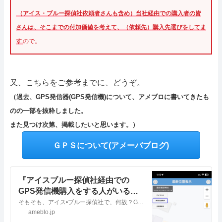
（アイス・ブルー探偵社依頼者さんも含め）当社経由での購入者の皆
さんは、そこまでの付加価値を考えて、（依頼先）購入先選びをしてま
す
ので。
又、こちらをご参考までに、どうぞ。
（過去、GPS発信器(GPS発信機)について、アメブロに書いてきたも
のの一部を抜粋しました。
また見つけ次第、掲載したいと思います。）
ＧＰＳについて(アメーバブログ)
『アイスブルー探偵社経由での
GPS発信機購入をする人がいる理
由は…逆にお得だから』
そもそも、アイス•ブルー探偵社で、何故？GPS発信機の紹介、販売を行うようになったのか。これには、いくつか理由があるんだけど。元々、色々あって、ここの社長さん…
ameblo.jp