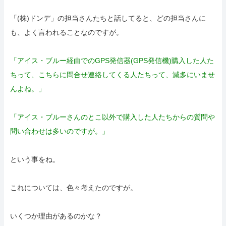
管理人の部屋(Q&A ・SNS・暇つぶし)
「(株)ドンデ」の担当さんたちと話してると、どの担当さんに
も、よく言われることなのですが。
さいごに
「アイス・ブルー経由でのGPS発信器(GPS発信機)購入した人た
特定商取引表記・プライバシーポリシー
ちって、こちらに問合せ連絡してくる人たちって、滅多にいませ
んよね。」
ご連絡(電話,メール,ブログ,SNS)
カテゴリーメニュー
「アイス・ブルーさんのとこ以外で購入した人たちからの質問や
問い合わせは多いのですが。」
という事をね。
これについては、色々考えたのですが。
いくつか理由があるのかな？