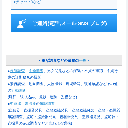
(チャット)など
ご連絡(電話,メール,SNS,ブログ)
＜主な調査などの業務の
一覧
＞
●
浮気調査
、
不倫調査
、男女問題などの浮気・不貞の確認、不貞行
為の証拠映像の撮影
●素行調査、動向調査、人物撮影、現場確認、現地確認などその他
の
行動調査
(尾行、張り込み、撮影、追跡、監視など)
●
盗聴器
・
盗撮器
の
確認調査
(盗聴器・盗撮器発見、盗聴盗撮発見、盗聴盗撮確認、盗聴・盗撮器
確認調査、盗聴・盗撮器発見、盗聴器発見、盗撮器発見、盗聴器・
盗撮器の確認調査などと言われる業務)