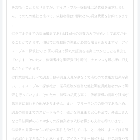
を支払うこととなりますが、アイス・ブルー探偵社は消費税を請求しませ
ん。そのため他社と比べて、依頼者様は消費税分の調査費用を節約できます
。
◎ラブホテルでの場面撮影であれば1回分の調査のみで証拠として成立させ
ることができます。他社では複数回の調査が必要な場合もありますが、アイ
ス・ブルー探偵社では1回の調査で浮気の証拠を確実につかむことを目指し
ています。そのため、依頼者様は調査費用や時間、チャンスを最小限に抑え
ることができます。
◎同業他社と比べて調査日数や調査人員が少なくて済むので費用対効果が高
い。アイス・ブルー探偵社は、業界経験が豊富な他社調査員経験者のみで調
査を行っています。そのため、調査の品質も高く、依頼者様の情報や証拠が
第三者に漏れる心配がありません。また、フリーランスの探偵であるため、
調査の報告までのスピードも早く、確かな調査術と安心料金で、弁護士さん
など司法関係の方々や多くの探偵業者や依頼者様から支持を得ています。
◎複数の弁護士からの紹介の案件も受任していること、地域によっては弁護
士の紹介もできることがあります。アイス・ブルー探偵社は、浮気調査や素